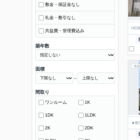
敷金・保証金なし
礼金・敷引なし
HE
共益費・管理費込み
築年数
賃貸
面積
～
間取り
ワンルーム
1K
1DK
1LDK
★耐
2K
2DK