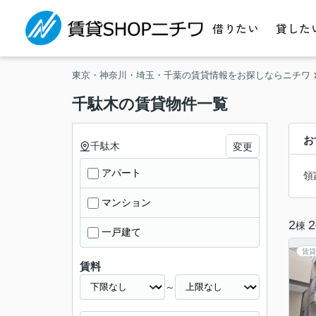
借りたい
貸した
東京・神奈川・埼玉・千葉の賃貸情報をお探しならニチワ
千駄木の賃貸物件一覧
お
千駄木
変更
アパート
領
マンション
2
2
棟
一戸建て
賃貸
賃料
～