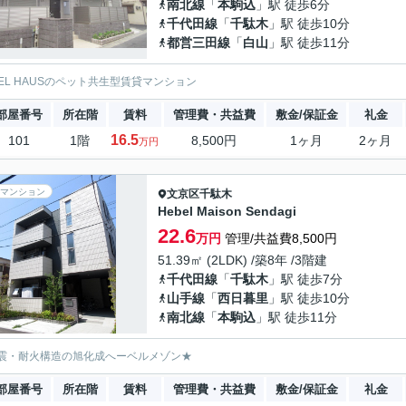
南北線
「
本駒込
」駅 徒歩6分
千代田線
「
千駄木
」駅 徒歩10分
都営三田線
「
白山
」駅 徒歩11分
BEL HAUSのペット共生型賃貸マンション
部屋番号
所在階
賃料
管理費・共益費
敷金/保証金
礼金
16.5
101
1階
8,500円
1ヶ月
2ヶ月
万円
マンション
文京区
千駄木
Hebel Maison Sendagi
22.6
万円
管理/共益費8,500円
51.39㎡ (2LDK) /築8年 /3階建
千代田線
「
千駄木
」駅 徒歩7分
山手線
「
西日暮里
」駅 徒歩10分
南北線
「
本駒込
」駅 徒歩11分
震・耐火構造の旭化成へーベルメゾン★
部屋番号
所在階
賃料
管理費・共益費
敷金/保証金
礼金