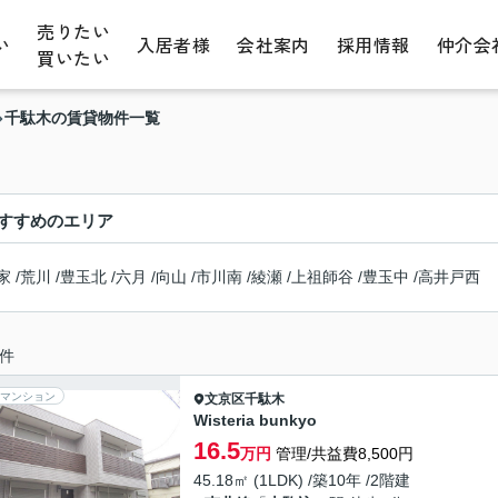
売りたい
い
入居者様
会社案内
採用情報
仲介会
買いたい
千駄木の賃貸物件一覧
すすめのエリア
家
/
荒川
/
豊玉北
/
六月
/
向山
/
市川南
/
綾瀬
/
上祖師谷
/
豊玉中
/
高井戸西
件
マンション
文京区
千駄木
Wisteria bunkyo
16.5
万円
管理/共益費8,500円
45.18㎡ (1LDK) /築10年 /2階建