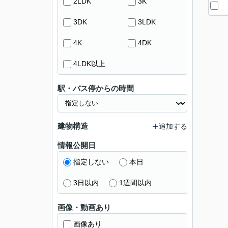
2LDK
3K
3DK
3LDK
4K
4DK
4LDK以上
駅・バス停からの時間
建物構造
追加する
情報公開日
指定しない
本日
3日以内
1週間以内
画像・動画あり
画像あり