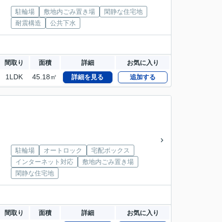
駐輪場
敷地内ごみ置き場
閑静な住宅地
耐震構造
公共下水
間取り
面積
詳細
お気に入り
1LDK
45.18㎡
詳細を見る
追加する
駐輪場
オートロック
宅配ボックス
インターネット対応
敷地内ごみ置き場
閑静な住宅地
間取り
面積
詳細
お気に入り