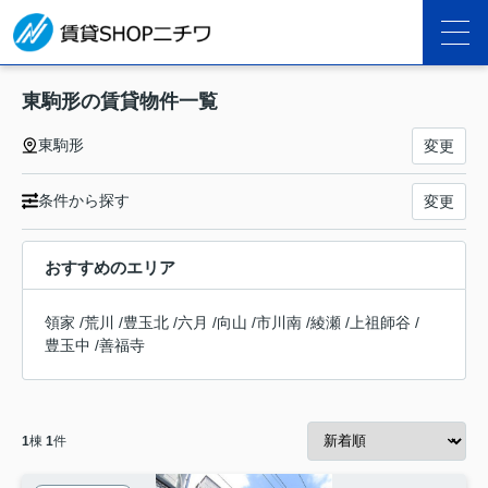
東駒形の賃貸物件一覧
東駒形
変更
条件から探す
変更
おすすめのエリア
領家
/
荒川
/
豊玉北
/
六月
/
向山
/
市川南
/
綾瀬
/
上祖師谷
/
豊玉中
/
善福寺
1
棟
1
件