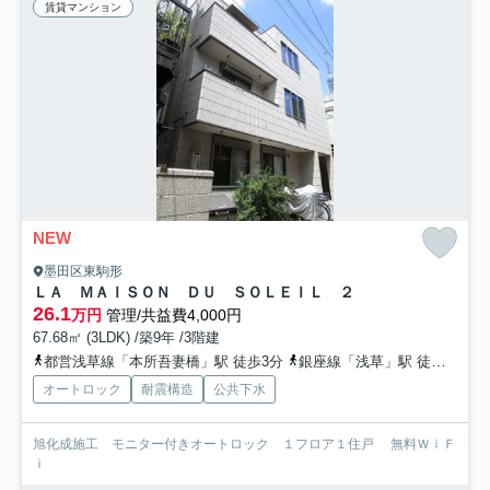
賃貸マンション
NEW
墨田区東駒形
ＬＡ ＭＡＩＳＯＮ ＤＵ ＳＯＬＥＩＬ ２
26.1
万円
管理/共益費4,000円
67.68㎡ (3LDK) /築9年 /3階建
都営浅草線「本所吾妻橋」駅 徒歩3分
銀座線「浅草」駅 徒歩9分
オートロック
耐震構造
公共下水
旭化成施工 モニター付きオートロック １フロア１住戸 無料ＷｉＦ
ｉ