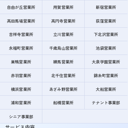
自由が丘営業所
用賀営業所
新宿営業所
高田馬場営業所
高円寺営業所
荻窪営業所
吉祥寺営業所
立川営業所
下北沢営業所
永福町営業所
千歳烏山営業所
池袋営業所
巣鴨営業所
練馬営業所
大泉学園営業所
赤羽営業所
北千住営業所
錦糸町営業所
横浜営業所
あざみ野営業所
大船営業所
浦和営業所
船橋営業所
テナント事業部
シニア事業部
サービス内容