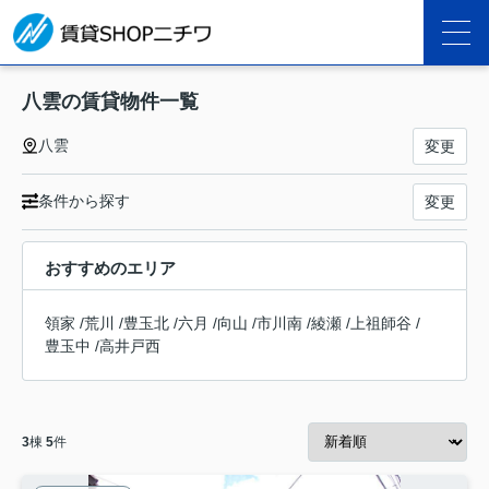
八雲の賃貸物件一覧
八雲
変更
条件から探す
変更
おすすめのエリア
領家
/
荒川
/
豊玉北
/
六月
/
向山
/
市川南
/
綾瀬
/
上祖師谷
/
豊玉中
/
高井戸西
3
棟
5
件