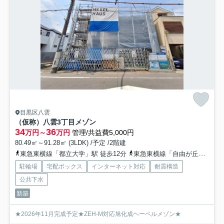
目黒区八雲
（仮称）八雲3丁目メゾン
34
36
万円～
万円
管理/共益費5,000円
80.49㎡～91.28㎡ (3LDK) /予定 /2階建
東急東横線「都立大学」駅 徒歩12分
東急東横線「自由が丘」駅 徒歩15分
駐輪場
宅配ボックス
インターネット対応
耐震構造
公共下水
新築
★2026年11月完成予定★ZEH-M対応旭化成ヘーベルメゾン★