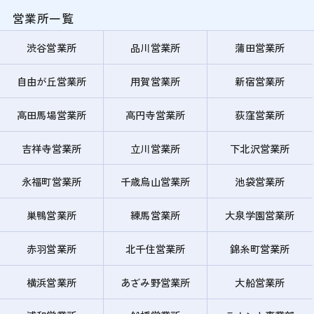
営業所一覧
渋谷営業所
品川営業所
蒲田営業所
自由が丘営業所
用賀営業所
新宿営業所
高田馬場営業所
高円寺営業所
荻窪営業所
吉祥寺営業所
立川営業所
下北沢営業所
永福町営業所
千歳烏山営業所
池袋営業所
巣鴨営業所
練馬営業所
大泉学園営業所
赤羽営業所
北千住営業所
錦糸町営業所
横浜営業所
あざみ野営業所
大船営業所