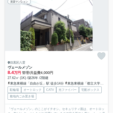
賃貸マンション
目黒区八雲
ヴェールメゾン
8.4
万円
管理/共益費4,000円
27.62㎡ (1K) /築26年 /2階建
東急東横線「自由が丘」駅 徒歩14分
東急東横線「都立大学」駅 徒歩14分
駐輪場
オートロック
CATV
光ファイバー
宅配ボックス
敷地内ごみ置き場
「ヴェールメゾン」のここがイチオシ。セキュリティ面は、オートロッ