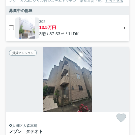
ング ガス3口グリル付システムキッチン 浴室追焚・乾...
もっと見る
募集中の部屋
302
13.5万円
3階 / 37.53㎡ / 1LDK
賃貸マンション
大田区大森本町
メゾン タテオト