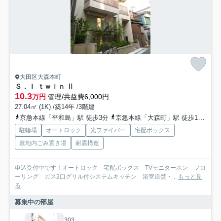
大田区大森本町
Ｓ．Ｉ ｔｗｉｎ Ⅱ
10.3
万円
管理/共益費6,000円
27.04㎡ (1K) /築14年 /3階建
京急本線「平和島」駅 徒歩3分
京急本線「大森町」駅 徒歩12分
京
駐輪場
オートロック
光ファイバー
宅配ボックス
敷地内ごみ置き場
耐震構造
申込受付中です！オートロック 宅配ボックス TVモニターホン フロ
ーリング ガス2口グリル付システムキッチン 浴室追焚・...
もっと見
る
募集中の部屋
303