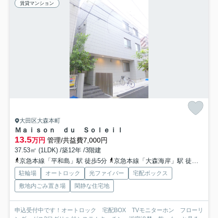
賃貸マンション
大田区大森本町
Ｍａｉｓｏｎ ｄｕ Ｓｏｌｅｉｌ
13.5
万円
管理/共益費7,000円
37.53㎡ (1LDK) /築12年 /3階建
京急本線「平和島」駅 徒歩5分
京急本線「大森海岸」駅 徒歩14分
駐輪場
オートロック
光ファイバー
宅配ボックス
敷地内ごみ置き場
閑静な住宅地
申込受付中です！オートロック 宅配BOX TVモニターホン フローリ