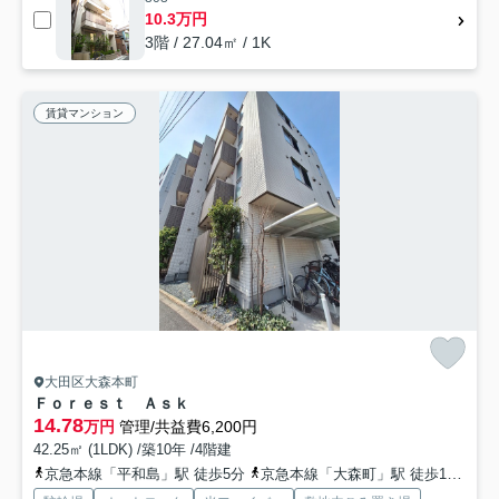
10.3万円
3階 / 27.04㎡ / 1K
賃貸マンション
大田区大森本町
Ｆｏｒｅｓｔ Ａｓｋ
14.78
万円
管理/共益費6,200円
42.25㎡ (1LDK) /築10年 /4階建
京急本線「平和島」駅 徒歩5分
京急本線「大森町」駅 徒歩13分
京