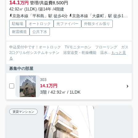
14.1
万円
管理/共益費8,500円
42.92㎡ (1LDK) /築14年 /4階建
京急本線「平和島」駅 徒歩4分
京急本線「大森町」駅 徒歩13分
東
駐輪場
オートロック
光ファイバー
外観タイル張り
耐震構造
公共下水
申込受付中です！オートロック TVモニターホン フローリング ガス
2口グリル付システムキッチン 浴室追焚・乾燥機能 温水...
もっと見
る
募集中の部屋
303
14.1万円
3階 / 42.92㎡ / 1LDK
賃貸マンション