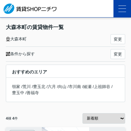
大森本町の賃貸物件一覧
大森本町
変更
条件から探す
変更
おすすめのエリア
領家
/
荒川
/
豊玉北
/
六月
/
向山
/
市川南
/
綾瀬
/
上祖師谷
/
豊玉中
/
善福寺
4
棟
4
件