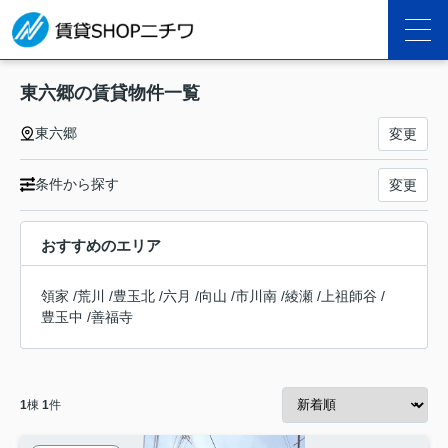
東六郷の賃貸物件一覧
東六郷
変更
条件から探す
変更
おすすめのエリア
領家
/
荒川
/
豊玉北
/
六月
/
向山
/
市川南
/
綾瀬
/
上祖師谷
/
豊玉中
/
善福寺
1
棟
1
件