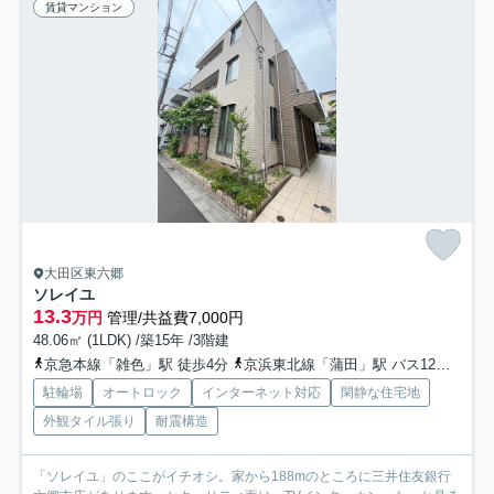
賃貸マンション
大田区東六郷
ソレイユ
13.3
万円
管理/共益費7,000円
48.06㎡ (1LDK) /築15年 /3階建
京急本線「雑色」駅 徒歩4分
京浜東北線「蒲田」駅 バス12分 「東六郷１丁目」 停歩4分
駐輪場
オートロック
インターネット対応
閑静な住宅地
外観タイル張り
耐震構造
「ソレイユ」のここがイチオシ。家から188mのところに三井住友銀行