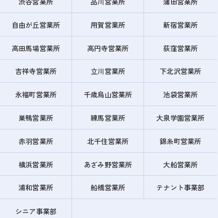
渋谷営業所
品川営業所
蒲田営業所
自由が丘営業所
用賀営業所
新宿営業所
高田馬場営業所
高円寺営業所
荻窪営業所
吉祥寺営業所
立川営業所
下北沢営業所
永福町営業所
千歳烏山営業所
池袋営業所
巣鴨営業所
練馬営業所
大泉学園営業所
赤羽営業所
北千住営業所
錦糸町営業所
横浜営業所
あざみ野営業所
大船営業所
浦和営業所
船橋営業所
テナント事業部
シニア事業部