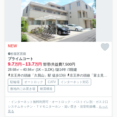
NEW
杉並区宮前
プライムコート
9.7
13.7
万円～
万円
管理/共益費7,500円
28.68㎡～40.84㎡ (1K～1LDK) /築14年 /3階建
京王井の頭線「久我山」駅 徒歩13分
京王井の頭線「富士見ヶ丘」駅 徒歩14分
駐輪場
オートロック
CATV
インターネット対応
敷地内ごみ置き場
耐震構造
・インターネット無料利用可・オートロック・バストイレ別・ガス２口
システムキッチン・ＴＶモニターホン・追い焚き・浴室乾燥機...
もっと
見る