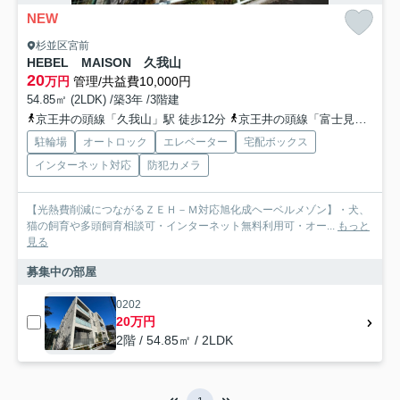
NEW
杉並区宮前
HEBEL MAISON 久我山
20
万円
管理/共益費10,000円
54.85㎡ (2LDK) /築3年 /3階建
京王井の頭線「久我山」駅 徒歩12分
京王井の頭線「富士見ヶ丘」駅 徒歩16分
駐輪場
オートロック
エレベーター
宅配ボックス
インターネット対応
防犯カメラ
【光熱費削減につながるＺＥＨ－Ｍ対応旭化成ヘーベルメゾン】・犬、
猫の飼育や多頭飼育相談可・インターネット無料利用可・オー...
もっと
見る
募集中の部屋
0202
20万円
2階 / 54.85㎡ / 2LDK