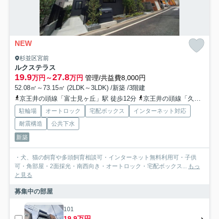
NEW
杉並区宮前
ルクステラス
19.9
27.8
万円～
万円
管理/共益費8,000円
52.08㎡～73.15㎡ (2LDK～3LDK) /新築 /3階建
京王井の頭線「富士見ヶ丘」駅 徒歩12分
京王井の頭線「久我山」駅 徒歩15分
駐輪場
オートロック
宅配ボックス
インターネット対応
耐震構造
公共下水
新築
・犬、猫の飼育や多頭飼育相談可・インターネット無料利用可・子供
可・角部屋・2面採光・南西向き・オートロック・宅配ボックス...
もっ
と見る
募集中の部屋
101
19.9万円