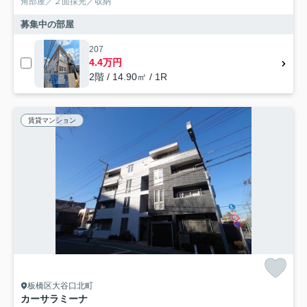
角部屋／２面採光／収納
募集中の部屋
207
4.4万円
2階 / 14.90㎡ / 1R
賃貸マンション
板橋区大谷口北町
カーサラミーナ