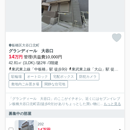
板橋区大谷口北町
グランディール 大谷口
14
万円
管理/共益費10,000円
42.81㎡ (1LDK) /築2年 /3階建
東武東上線「中板橋」駅 徒歩9分
東武東上線「大山」駅 徒歩15分
駐輪場
オートロック
宅配ボックス
防犯カメラ
敷地内ごみ置き場
閑静な住宅地
「グランディール 大谷口」のここがイチオシ。近くにはセブンイレブ
ン板橋大谷口北町店(徒歩6分)がありちょっとした買い物に...
もっと見る
募集中の部屋
202
14万円