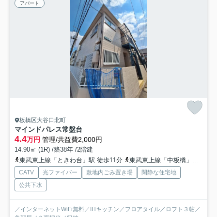
アパート
板橋区大谷口北町
マインドパレス常盤台
4.4
万円
管理/共益費2,000円
14.90㎡ (1R) /築38年 /2階建
東武東上線「ときわ台」駅 徒歩11分
東武東上線「中板橋」駅 徒歩12分
CATV
光ファイバー
敷地内ごみ置き場
閑静な住宅地
公共下水
／インターネットWiFi無料／IHキッチン／フロアタイル／ロフト３帖／