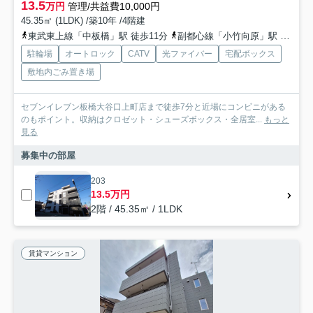
13.5
万円
管理/共益費10,000円
45.35㎡ (1LDK) /築10年 /4階建
東武東上線「中板橋」駅 徒歩11分
副都心線「小竹向原」駅 徒歩18分
駐輪場
オートロック
CATV
光ファイバー
宅配ボックス
敷地内ごみ置き場
セブンイレブン板橋大谷口上町店まで徒歩7分と近場にコンビニがある
のもポイント。収納はクロゼット・シューズボックス・全居室...
もっと
見る
募集中の部屋
203
13.5万円
2階 / 45.35㎡ / 1LDK
賃貸マンション