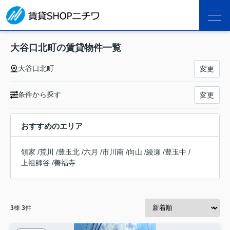
大谷口北町の賃貸物件一覧
大谷口北町
変更
条件から探す
変更
おすすめのエリア
領家
/
荒川
/
豊玉北
/
六月
/
市川南
/
向山
/
綾瀬
/
豊玉中
/
上祖師谷
/
善福寺
3
棟
3
件