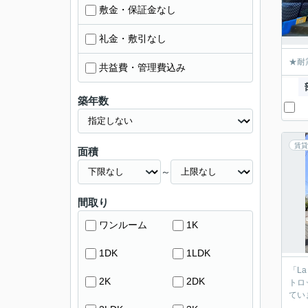
敷金・保証金なし
礼金・敷引なし
★耐
共益費・管理費込み
築年数
賃貸
面積
～
間取り
ワンルーム
1K
1DK
1LDK
「L
2K
2DK
トロ
てい