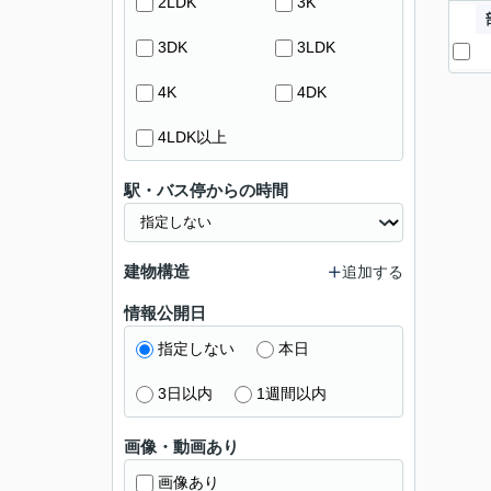
2LDK
3K
3DK
3LDK
4K
4DK
4LDK以上
駅・バス停からの時間
建物構造
追加する
情報公開日
指定しない
本日
3日以内
1週間以内
画像・動画あり
画像あり