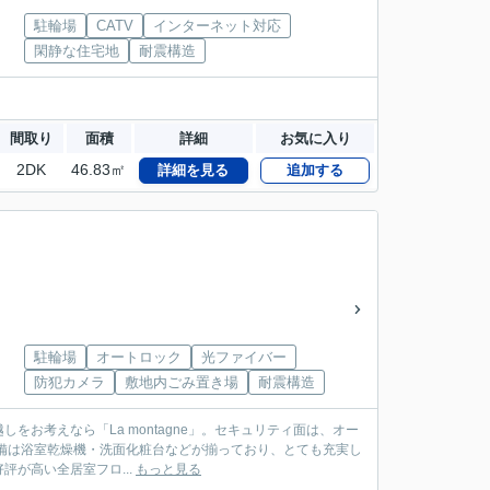
駐輪場
CATV
インターネット対応
閑静な住宅地
耐震構造
間取り
面積
詳細
お気に入り
2DK
46.83㎡
詳細を見る
追加する
駐輪場
オートロック
光ファイバー
防犯カメラ
敷地内ごみ置き場
耐震構造
しをお考えなら「La montagne」。セキュリティ面は、オー
備は浴室乾燥機・洗面化粧台などが揃っており、とても充実し
が高い全居室フロ...
もっと見る