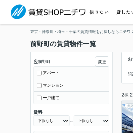
借りたい
貸した
東京・神奈川・埼玉・千葉の賃貸情報をお探しならニチワ
前野町の賃貸物件一覧
お
前野町
変更
アパート
領
マンション
2
2
棟
一戸建て
賃貸
賃料
～