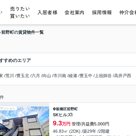
売りたい
い
入居者様
会社案内
採用情報
仲介会
買いたい
前野町の賃貸物件一覧
すすめのエリア
家
/
荒川
/
豊玉北
/
六月
/
向山
/
市川南
/
綾瀬
/
豊玉中
/
上祖師谷
/
高井戸西
件
マンション
板橋区
前野町
SKヒルズI
9.3
万円
管理/共益費5,000円
46.83㎡ (2DK) /築29年 /2階建