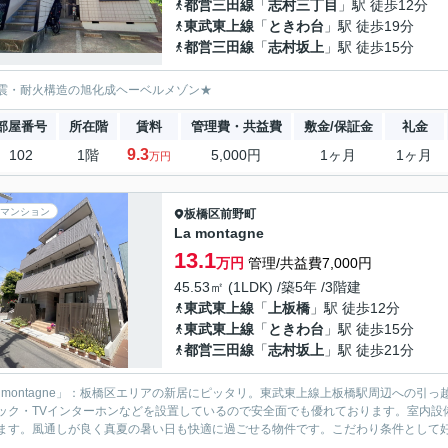
都営三田線
「
志村三丁目
」駅 徒歩12分
東武東上線
「
ときわ台
」駅 徒歩19分
都営三田線
「
志村坂上
」駅 徒歩15分
震・耐火構造の旭化成ヘーベルメゾン★
部屋番号
所在階
賃料
管理費・共益費
敷金/保証金
礼金
9.3
102
1階
5,000円
1ヶ月
1ヶ月
万円
マンション
板橋区
前野町
La montagne
13.1
万円
管理/共益費7,000円
45.53㎡ (1LDK) /築5年 /3階建
東武東上線
「
上板橋
」駅 徒歩12分
東武東上線
「
ときわ台
」駅 徒歩15分
都営三田線
「
志村坂上
」駅 徒歩21分
a montagne」：板橋区エリアの新居にピッタリ。東武東上線上板橋駅周辺への引っ越
ック・TVインターホンなどを設置しているので安全面でも優れております。室内設
ます。風通しが良く真夏の暑い日も快適に過ごせる物件です。こだわり条件として好評