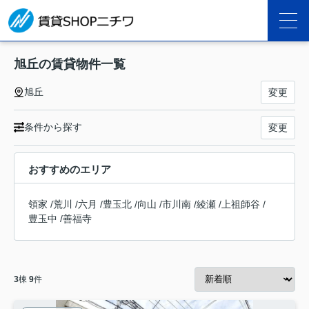
旭丘の賃貸物件一覧
旭丘
変更
条件から探す
変更
おすすめのエリア
領家
/
荒川
/
六月
/
豊玉北
/
向山
/
市川南
/
綾瀬
/
上祖師谷
/
豊玉中
/
善福寺
3
棟
9
件