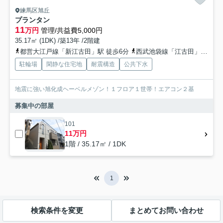
練馬区旭丘
プランタン
11
万円
管理/共益費5,000円
35.17㎡ (1DK) /築13年 /2階建
都営大江戸線「新江古田」駅 徒歩6分
西武池袋線「江古田」駅 徒歩9分
駐輪場
閑静な住宅地
耐震構造
公共下水
地震に強い旭化成ヘーベルメゾン！１フロア１世帯！エアコン２基
募集中の部屋
101
11万円
1階 / 35.17㎡ / 1DK
1
検索条件を変更
まとめてお問い合わせ