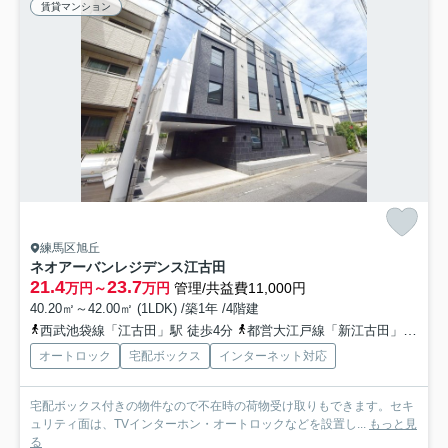
賃貸マンション
練馬区旭丘
ネオアーバンレジデンス江古田
21.4
23.7
万円～
万円
管理/共益費11,000円
40.20㎡～42.00㎡ (1LDK) /築1年 /4階建
西武池袋線「江古田」駅 徒歩4分
都営大江戸線「新江古田」駅 徒歩5分
オートロック
宅配ボックス
インターネット対応
宅配ボックス付きの物件なので不在時の荷物受け取りもできます。セキ
ュリティ面は、TVインターホン・オートロックなどを設置し...
もっと見
る