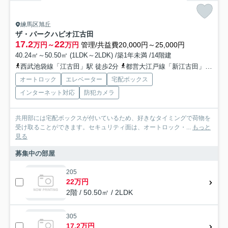
練馬区旭丘
ザ・パークハビオ江古田
17.2
22
万円～
万円
管理/共益費20,000円～25,000円
40.24㎡～50.50㎡ (1LDK～2LDK) /築1年未満 /14階建
西武池袋線「江古田」駅 徒歩2分
都営大江戸線「新江古田」駅 徒歩6分
オートロック
エレベーター
宅配ボックス
インターネット対応
防犯カメラ
共用部には宅配ボックスが付いているため、好きなタイミングで荷物を
受け取ることができます。セキュリティ面は、オートロック・...
もっと
見る
募集中の部屋
205
22万円
2階 / 50.50㎡ / 2LDK
305
17.2万円