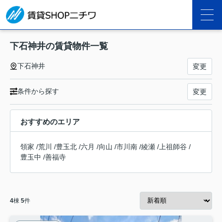
下石神井の賃貸物件一覧
下石神井
変更
条件から探す
変更
おすすめのエリア
領家
/
荒川
/
豊玉北
/
六月
/
向山
/
市川南
/
綾瀬
/
上祖師谷
/
豊玉中
/
善福寺
4
棟
5
件