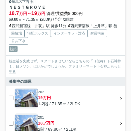
練馬区下石神井
ＮＥＳＴＧＲＯＶＥ
18.7
19
万円～
万円
管理/共益費9,000円
69.80㎡～71.35㎡ (2LDK) /予定 /2階建
西武新宿線「井荻」駅 徒歩11分
西武新宿線「上井草」駅 徒歩16分
駐輪場
宅配ボックス
インターネット対応
耐震構造
公共下水
新築
新生活を失敗せず、スタートさせたいならこちらの「（仮称）下石神井
１丁目メゾン」はいかがでしょうか。ファミリーマート下石神...
もっと
見る
募集中の部屋
202
19万円
1-2階 / 71.35㎡ / 2LDK
201
18.7万円
2階 / 69.80㎡ / 2LDK