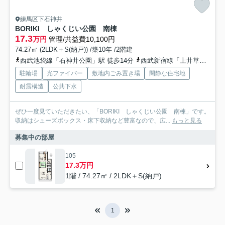
練馬区下石神井
BORIKI しゃくじい公園 南棟
17.3
万円
管理/共益費10,100円
74.27㎡ (2LDK＋S(納戸)) /築10年 /2階建
西武池袋線「石神井公園」駅 徒歩14分
西武新宿線「上井草」駅 徒歩15分
駐輪場
光ファイバー
敷地内ごみ置き場
閑静な住宅地
耐震構造
公共下水
ぜひ一度見ていただきたい、「BORIKI しゃくじい公園 南棟」です。
収納はシューズボックス・床下収納など豊富なので、広...
もっと見る
募集中の部屋
105
17.3万円
1階 / 74.27㎡ / 2LDK＋S(納戸)
1