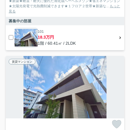
★新築★耐震・耐火に優れた旭化成へーベルメゾン★省エネマンション
★太陽光発電で光熱費削減できます★１フロア２世帯★新築な...
もっと
見る
募集中の部屋
101
18.3万円
1階 / 60.41㎡ / 2LDK
賃貸マンション