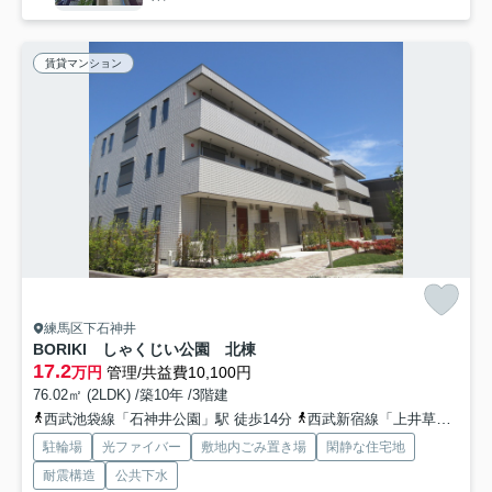
賃貸マンション
練馬区下石神井
BORIKI しゃくじい公園 北棟
17.2
万円
管理/共益費10,100円
76.02㎡ (2LDK) /築10年 /3階建
西武池袋線「石神井公園」駅 徒歩14分
西武新宿線「上井草」駅 徒歩15分
駐輪場
光ファイバー
敷地内ごみ置き場
閑静な住宅地
耐震構造
公共下水