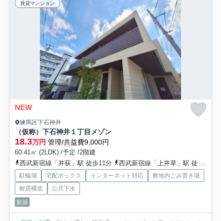
賃貸マンション
NEW
練馬区下石神井
（仮称）下石神井１丁目メゾン
18.3
万円
管理/共益費9,000円
60.41㎡ (2LDK) /予定 /2階建
西武新宿線「井荻」駅 徒歩11分
西武新宿線「上井草」駅 徒歩16分
駐輪場
宅配ボックス
インターネット対応
敷地内ごみ置き場
耐震構造
公共下水
新築