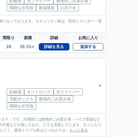
駐輪場
光ファイバー
敷地内ごみ置き場
閑静な住宅地
耐震構造
公共下水
屋になっております。セキュリティ面は、防犯シャッター・電
間取り
面積
詳細
お気に入り
1K
26.15㎡
詳細を見る
追加する
駐輪場
オートロック
光ファイバー
宅配ボックス
敷地内ごみ置き場
閑静な住宅地
ーヌⅡ」です。共用部には敷地内ごみ置き場・バイク置場など
料不要などが揃っており、とても充実しています。広々したリ
にくく、騒音トラブル防止につながりま...
もっと見る