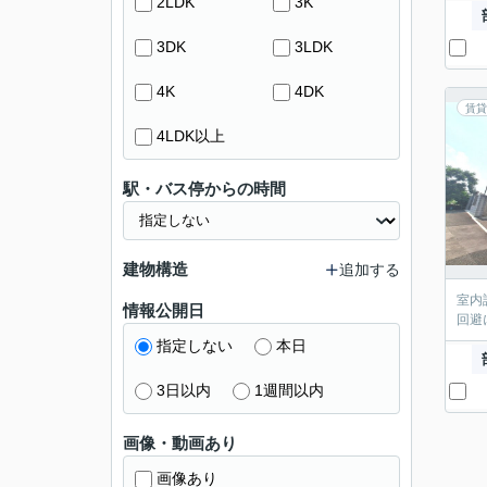
2LDK
3K
3DK
3LDK
4K
4DK
賃貸
4LDK以上
駅・バス停からの時間
建物構造
追加する
室内
情報公開日
回避
指定しない
本日
3日以内
1週間以内
画像・動画あり
画像あり