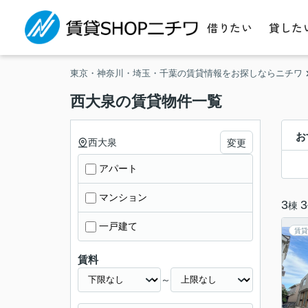
借りたい
貸した
東京・神奈川・埼玉・千葉の賃貸情報をお探しならニチワ
西大泉の賃貸物件一覧
お
西大泉
変更
アパート
マンション
3
3
棟
一戸建て
賃貸
賃料
～