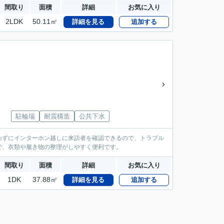
間取り
面積
詳細
お気に入り
2LDK
50.11㎡
詳細を見る
追加する
駐輪場
耐震構造
公共下水
わずにインターホン越しに来訪者を確認できるので、トラブル
で、衣類や履き物の整理がしやすく便利です。
間取り
面積
詳細
お気に入り
1DK
37.88㎡
詳細を見る
追加する