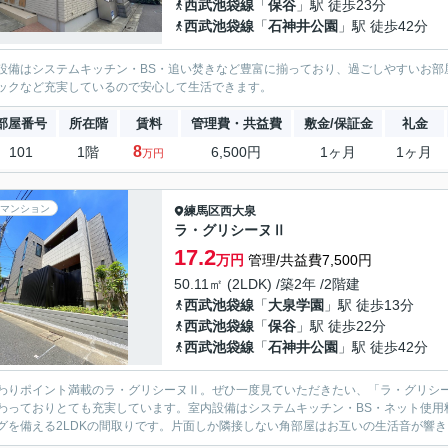
西武池袋線
「
保谷
」駅 徒歩23分
西武池袋線
「
石神井公園
」駅 徒歩42分
設備はシステムキッチン・BS・追い焚きなど豊富に揃っており、過ごしやすいお部
ックなど充実しているので安心して生活できます。
部屋番号
所在階
賃料
管理費・共益費
敷金/保証金
礼金
8
101
1階
6,500円
1ヶ月
1ヶ月
万円
マンション
練馬区
西大泉
ラ・グリシーヌⅡ
17.2
万円
管理/共益費7,500円
50.11㎡ (2LDK) /築2年 /2階建
西武池袋線
「
大泉学園
」駅 徒歩13分
西武池袋線
「
保谷
」駅 徒歩22分
西武池袋線
「
石神井公園
」駅 徒歩42分
わりポイント満載のラ・グリシーヌⅡ。ぜひ一度見ていただきたい、「ラ・グリシ
わっておりとても充実しています。室内設備はシステムキッチン・BS・ネット使用
グを備える2LDKの間取りです。片面しか隣接しない角部屋はお互いの生活音が響き