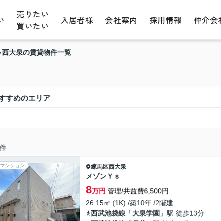
売りたい
い
入居者様
会社案内
採用情報
仲介会
買いたい
西大泉の賃貸物件一覧
すすめのエリア
件
マンション
練馬区
西大泉
メゾンＹｓ
8
万円
管理/共益費6,500円
26.15㎡ (1K) /築10年 /2階建
西武池袋線
「
大泉学園
」駅 徒歩13分