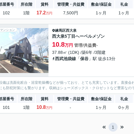
部屋番号
所在階
賃料
管理費・共益費
敷金/保証金
礼金
17.2
102
1階
7,500円
1ヶ月
1ヶ月
万円
マンション
練馬区
西大泉
西大泉5丁目へーベルメゾン
10.8
万円
管理/共益費-
37.88㎡ (1DK) /築6年 /3階建
西武池袋線
「
保谷
」駅 徒歩13分
設備は洗面化粧台・浴室乾燥機などが揃っており、とても充実しています。直接会
にも防犯対策にも繋がります。収納はシューズボックス・クロゼットなど豊富なの
部屋番号
所在階
賃料
管理費・共益費
敷金/保証金
礼金
10.8
101
1階
-
1ヶ月
0ヶ月
万円
1