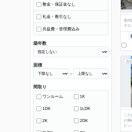
敷金・保証金なし
礼金・敷引なし
室内
子ロ
共益費・管理費込み
築年数
賃貸
面積
～
間取り
ワンルーム
1K
1DK
1LDK
こだ
2K
2DK
が備
ビン