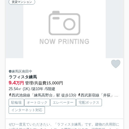
賃貸マンション
練馬区南田中
ラフィスタ練馬
9.4
万円
管理/共益費15,000円
25.54㎡ (1K) /築10年 /5階建
西武池袋線「練馬高野台」駅 徒歩13分
西武新宿線「井荻」駅 徒歩13分
駐輪場
オートロック
エレベーター
宅配ボックス
インターネット対応
ぜひ一度見ていただきたい、「ラフィスタ練馬」です。建物の共用部に