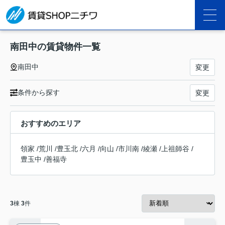
南田中の賃貸物件一覧
南田中
変更
条件から探す
変更
おすすめのエリア
領家
/
荒川
/
豊玉北
/
六月
/
向山
/
市川南
/
綾瀬
/
上祖師谷
/
豊玉中
/
善福寺
3
棟
3
件