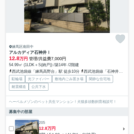
練馬区南田中
アルカディア石神井Ⅰ
12.8
万円
管理/共益費7,000円
54.99㎡ (1LDK＋S(納戸)) /築14年 /2階建
西武池袋線「練馬高野台」駅 徒歩10分
西武池袋線「石神井公園」駅 徒歩14分
駐輪場
光ファイバー
敷地内ごみ置き場
閑静な住宅地
耐震構造
公共下水
ヘーベルメゾンのペット共生マンション！犬猫多頭数飼育相談可！
募集中の部屋
205
12.8万円