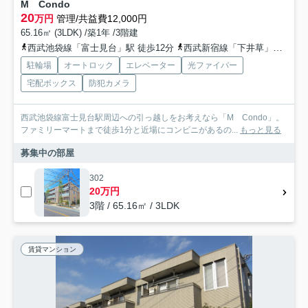
M Condo
20
万円
管理/共益費12,000円
65.16㎡ (3LDK) /築1年 /3階建
西武池袋線「富士見台」駅 徒歩12分
西武新宿線「下井草」駅 徒歩14分
駐輪場
オートロック
エレベーター
光ファイバー
宅配ボックス
防犯カメラ
西武池袋線富士見台駅周辺への引っ越しをお考えなら「M Condo」。
ファミリーマートまで徒歩1分と近場にコンビニがあるの...
もっと見る
募集中の部屋
302
20万円
3階 / 65.16㎡ / 3LDK
賃貸マンション