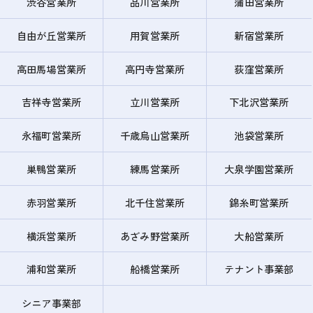
渋谷営業所
品川営業所
蒲田営業所
自由が丘営業所
用賀営業所
新宿営業所
高田馬場営業所
高円寺営業所
荻窪営業所
吉祥寺営業所
立川営業所
下北沢営業所
永福町営業所
千歳烏山営業所
池袋営業所
巣鴨営業所
練馬営業所
大泉学園営業所
赤羽営業所
北千住営業所
錦糸町営業所
横浜営業所
あざみ野営業所
大船営業所
浦和営業所
船橋営業所
テナント事業部
シニア事業部