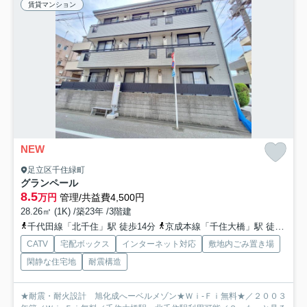
賃貸マンション
NEW
足立区千住緑町
グランペール
8.5
万円
管理/共益費4,500円
28.26㎡ (1K) /築23年 /3階建
千代田線「北千住」駅 徒歩14分
京成本線「千住大橋」駅 徒歩7分
CATV
宅配ボックス
インターネット対応
敷地内ごみ置き場
閑静な住宅地
耐震構造
★耐震・耐火設計 旭化成へーベルメゾン★Ｗｉ-Ｆｉ無料★／２００３