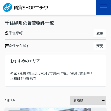
千住緑町の賃貸物件一覧
千住緑町
変更
条件から探す
変更
おすすめのエリア
領家
/
荒川
/
豊玉北
/
六月
/
市川南
/
向山
/
綾瀬
/
豊玉中
/
上祖師谷
/
善福寺
1
棟
1
件