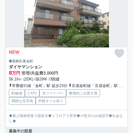
NEW
葛飾区東金町
ダイヤマンション
8
万円
管理/共益費3,000円
56.19㎡ (2DK) /築29年 /3階建
常磐緩行線「金町」駅 徒歩23分
京成金町線「京成金町」駅 徒歩24分
駐輪場
CATV
光ファイバー
敷地内ごみ置き場
閑静な住宅地
外観タイル張り
◆最上階角部屋３面採光◆１フロア２世帯◆小型犬のみ相談可◆礼金な
し◆
募集中の部屋