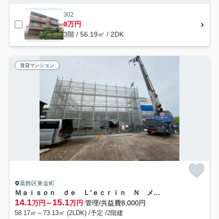
302
8万円
3階 / 56.19㎡ / 2DK
賃貸マンション
葛飾区東金町
Ｍａｉｓｏｎ ｄｅ Ｌ’ｅｃｒｉｎ Ｎ メゾンドレカンエヌ
14.1
15.1
万円～
万円
管理/共益費8,000円
58.17㎡～73.13㎡ (2LDK) /予定 /2階建