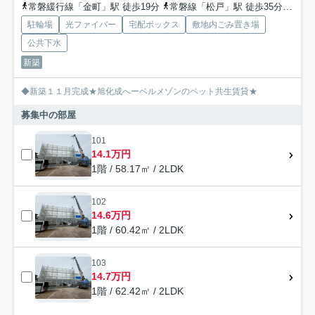
常磐緩行線「金町」駅 徒歩19分
常磐線「松戸」駅 徒歩35分
京成
駐輪場
光ファイバー
宅配ボックス
敷地内ごみ置き場
公共下水
新築
◆新築１１月完成★旭化成へーベルメゾンのペット共生賃貸★
募集中の部屋
101
14.1万円
1階 / 58.17㎡ / 2LDK
102
14.6万円
1階 / 60.42㎡ / 2LDK
103
14.7万円
1階 / 62.42㎡ / 2LDK