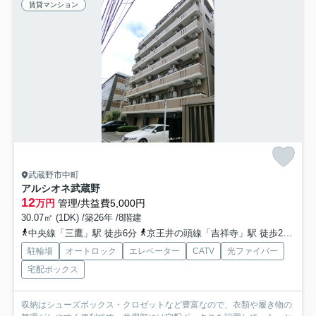
賃貸マンション
武蔵野市中町
アルシオネ武蔵野
12
万円
管理/共益費5,000円
30.07㎡ (1DK) /築26年 /8階建
中央線「三鷹」駅 徒歩6分
京王井の頭線「吉祥寺」駅 徒歩22分
総
駐輪場
オートロック
エレベーター
CATV
光ファイバー
宅配ボックス
収納はシューズボックス・クロゼットなど豊富なので、衣類や履き物の