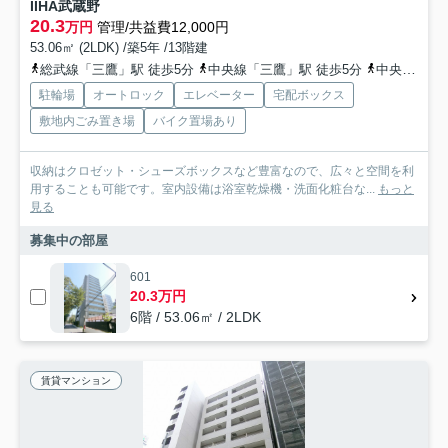
IIHA武蔵野
20.3
万円
管理/共益費12,000円
53.06㎡ (2LDK) /築5年 /13階建
総武線「三鷹」駅 徒歩5分
中央線「三鷹」駅 徒歩5分
中央線「吉祥寺」駅 徒歩20分
駐輪場
オートロック
エレベーター
宅配ボックス
敷地内ごみ置き場
バイク置場あり
収納はクロゼット・シューズボックスなど豊富なので、広々と空間を利
用することも可能です。室内設備は浴室乾燥機・洗面化粧台な...
もっと
見る
募集中の部屋
601
20.3万円
6階 / 53.06㎡ / 2LDK
賃貸マンション