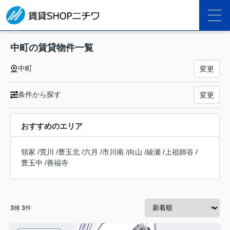
中町の賃貸物件一覧
中町
変更
条件から探す
変更
おすすめのエリア
領家
/
荒川
/
豊玉北
/
六月
/
市川南
/
向山
/
綾瀬
/
上祖師谷
/
豊玉中
/
善福寺
3
棟
3
件