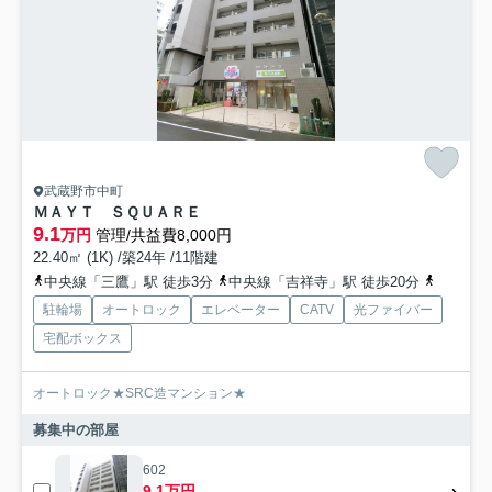
武蔵野市中町
ＭＡＹＴ ＳＱＵＡＲＥ
9.1
万円
管理/共益費8,000円
22.40㎡ (1K) /築24年 /11階建
中央線「三鷹」駅 徒歩3分
中央線「吉祥寺」駅 徒歩20分
京王井の
駐輪場
オートロック
エレベーター
CATV
光ファイバー
宅配ボックス
オートロック★SRC造マンション★
募集中の部屋
602
9.1万円