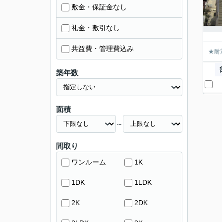
敷金・保証金なし
礼金・敷引なし
共益費・管理費込み
★耐
築年数
面積
～
間取り
ワンルーム
1K
1DK
1LDK
2K
2DK