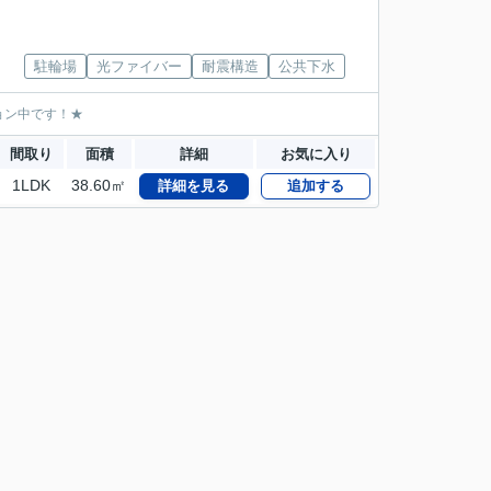
駐輪場
光ファイバー
耐震構造
公共下水
ョン中です！★
間取り
面積
詳細
お気に入り
1LDK
38.60㎡
詳細を見る
追加する