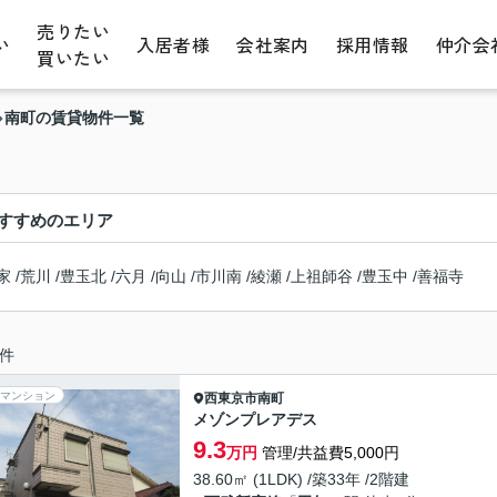
売りたい
い
入居者様
会社案内
採用情報
仲介会
買いたい
南町の賃貸物件一覧
すすめのエリア
家
/
荒川
/
豊玉北
/
六月
/
向山
/
市川南
/
綾瀬
/
上祖師谷
/
豊玉中
/
善福寺
件
マンション
西東京市
南町
メゾンプレアデス
9.3
万円
管理/共益費5,000円
38.60㎡ (1LDK) /築33年 /2階建