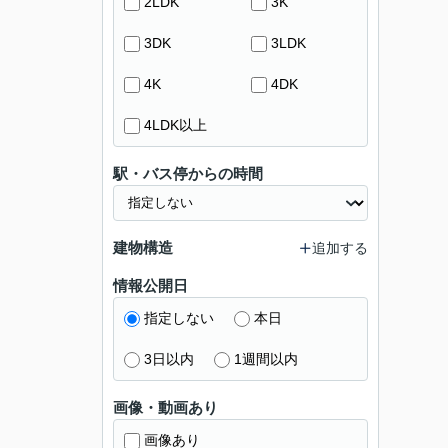
2LDK
3K
3DK
3LDK
4K
4DK
4LDK以上
駅・バス停からの時間
建物構造
追加する
情報公開日
指定しない
本日
3日以内
1週間以内
画像・動画あり
画像あり