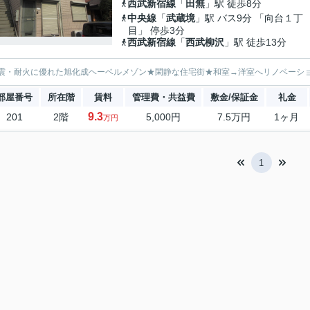
西武新宿線
「
田無
」駅 徒歩8分
中央線
「
武蔵境
」駅 バス9分 「向台１丁
目」 停歩3分
西武新宿線
「
西武柳沢
」駅 徒歩13分
震・耐火に優れた旭化成ヘーベルメゾン★閑静な住宅街★和室→洋室へリノベーシ
部屋番号
所在階
賃料
管理費・共益費
敷金/保証金
礼金
9.3
201
2階
5,000円
7.5万円
1ヶ月
万円
1