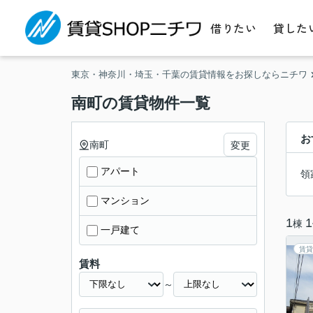
借りたい
貸した
東京・神奈川・埼玉・千葉の賃貸情報をお探しならニチワ
南町の賃貸物件一覧
お
南町
変更
アパート
領
マンション
1
1
棟
一戸建て
賃貸
賃料
～