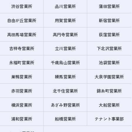
渋谷営業所
品川営業所
蒲田営業所
自由が丘営業所
用賀営業所
新宿営業所
高田馬場営業所
高円寺営業所
荻窪営業所
吉祥寺営業所
立川営業所
下北沢営業所
永福町営業所
千歳烏山営業所
池袋営業所
巣鴨営業所
練馬営業所
大泉学園営業所
赤羽営業所
北千住営業所
錦糸町営業所
横浜営業所
あざみ野営業所
大船営業所
浦和営業所
船橋営業所
テナント事業部