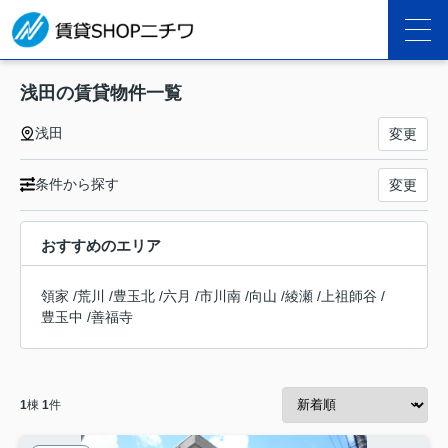
浅田の賃貸物件一覧
浅田
変更
条件から探す
変更
おすすめのエリア
領家
/
荒川
/
豊玉北
/
六月
/
市川南
/
向山
/
綾瀬
/
上祖師谷
/
豊玉中
/
善福寺
1
棟
1
件