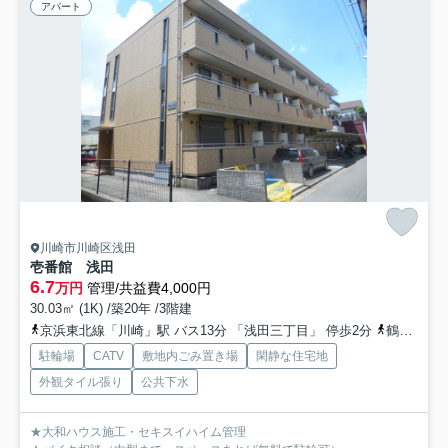
アパート
川崎市川崎区浅田
壱番館 浅田
6.7
万円
管理/共益費4,000円
30.03㎡ (1K) /築20年 /3階建
京浜東北線「川崎」駅 バス13分 「浅田三丁目」 停歩2分
鶴見線「安善」駅 徒歩14分
駐輪場
CATV
敷地内ごみ置き場
閑静な住宅地
外観タイル張り
公共下水
★大和ハウス施工・セキスイハイム管理