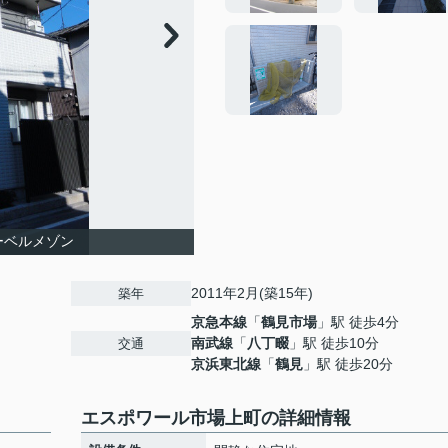
ーベルメゾン
2011年2月(築15年)
築年
京急本線
「
鶴見市場
」駅 徒歩4分
南武線
「
八丁畷
」駅 徒歩10分
交通
京浜東北線
「
鶴見
」駅 徒歩20分
エスポワール市場上町の詳細情報