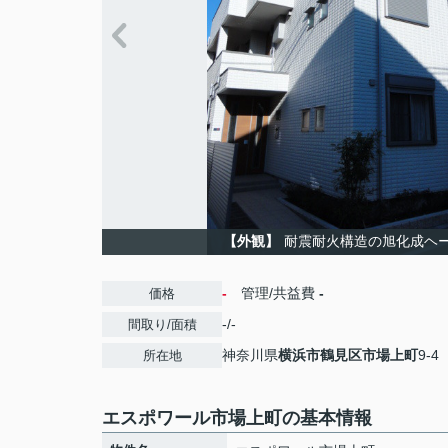
【外観】
耐震耐火構造の旭化成ヘ
-
管理/共益費
-
価格
-/-
間取り/面積
神奈川県
横浜市鶴見区
市場上町
9-4
所在地
エスポワール市場上町の基本情報