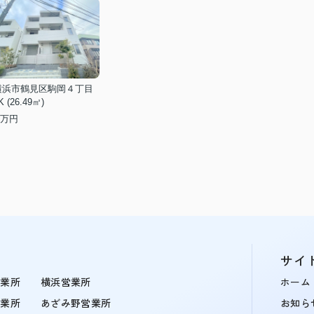
横浜市鶴見区駒岡４丁目
K (26.49㎡)
万円
サイ
営業所
横浜営業所
ホーム
営業所
あざみ野営業所
お知ら