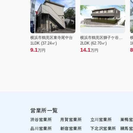
横浜市鶴見区東寺尾中台
横浜市鶴見区獅子ケ谷１丁目
1LDK (37.24㎡)
2LDK (62.70㎡)
1
9.1
14.1
8
万円
万円
営業所一覧
渋谷営業所
用賀営業所
立川営業所
巣鴨
品川営業所
新宿営業所
下北沢営業所
練馬