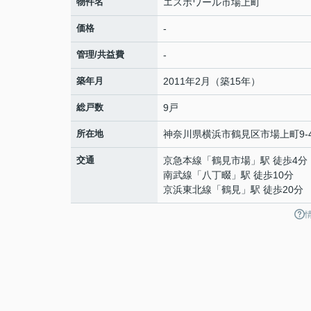
物件名
エスポワール市場上町
価格
-
管理/共益費
-
築年月
2011年2月（築15年）
総戸数
9戸
所在地
神奈川県
横浜市鶴見区
市場上町
9-
交通
京急本線
「
鶴見市場
」駅 徒歩4分
南武線
「
八丁畷
」駅 徒歩10分
京浜東北線
「
鶴見
」駅 徒歩20分