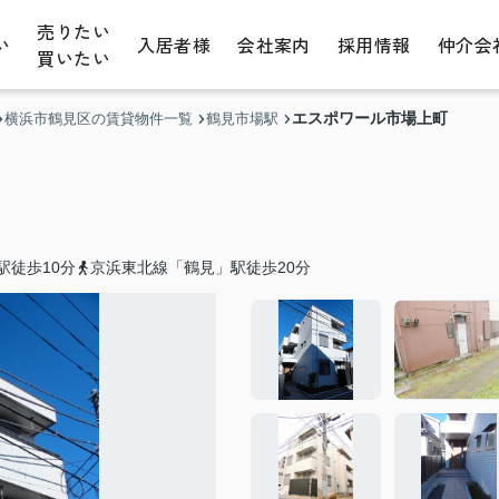
売りたい
い
入居者様
会社案内
採用情報
仲介会
買いたい
エスポワール市場上町
横浜市鶴見区の賃貸物件一覧
鶴見市場駅
駅徒歩10分
京浜東北線「鶴見」駅徒歩20分