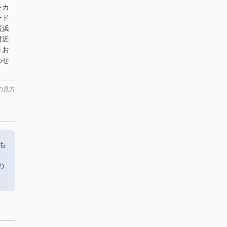
をカ
ード
横浜
付近
をお
わせ
の見方
も
、
の