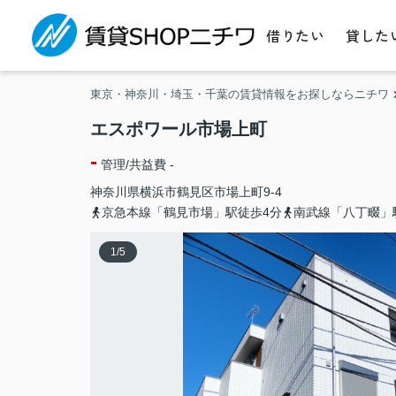
借りたい
貸した
東京・神奈川・埼玉・千葉の賃貸情報をお探しならニチワ
エスポワール市場上町
-
管理/共益費 -
神奈川県
横浜市鶴見区
市場上町
9-4
京急本線「鶴見市場」駅徒歩4分
南武線「八丁畷」
1
/
5