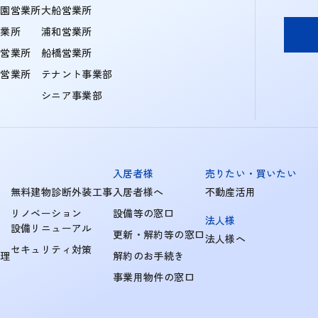
学園営業所
大船営業所
営業所
浦和営業所
住営業所
船橋営業所
町営業所
テナント事業部
シニア事業部
入居者様
売りたい・買いたい
無料建物診断外装工事
入居者様へ
不動産活用
リノベーション
設備等の窓口
法人様
設備リニューアル
更新・解約等の窓口
法人様へ
セキュリティ対策
管理
解約のお手続き
事業用物件の窓口