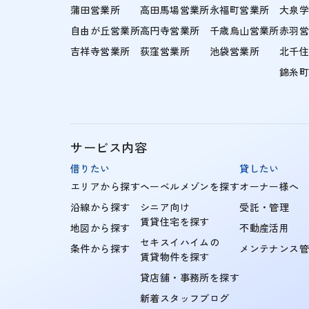
蒲田営業所
高田馬場営業所
永福町営業所
大泉
自由が丘営業所
高円寺営業所
千歳烏山営業所
赤羽
吉祥寺営業所
荻窪営業所
池袋営業所
北千
錦糸
サービス内容
借りたい
貸したい
エリアから探す
ヘーベルメゾンを探す
オーナー様へ
沿線から探す
シニア向け
受託・管理
賃貸住宅を探す
地図から探す
不動産活用
セキスイハイムの
条件から探す
メンテナンス
賃貸物件を探す
貸店舗・事務所を探す
新着スタッフブログ