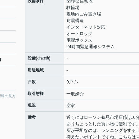
設備条件
閑静な住宅地
駐輪場
敷地内ごみ置き場
耐震構造
インターネット対応
オートロック
宅配ボックス
24時間緊急通報システム
設備(その他)
-
4
用途地域
-
戸数
9戸 / -
取引態様
一般媒介
情報の見方
現況
空家
備考
近くにはローソン鶴見市場店(徒歩6分
ありちょっとした買い物に便利です
所が平坦なのは、ランニングをする
抑えたいポイントですね。こちらは