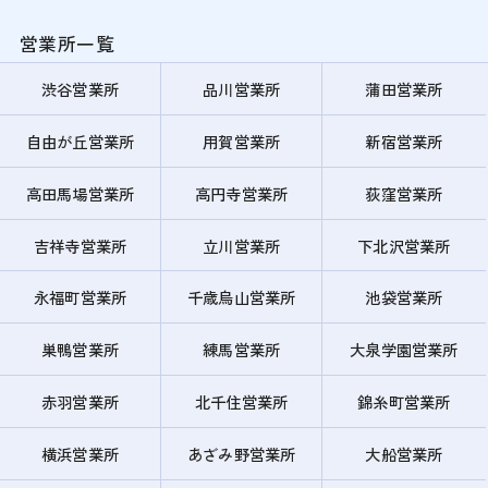
営業所一覧
渋谷営業所
品川営業所
蒲田営業所
自由が丘営業所
用賀営業所
新宿営業所
高田馬場営業所
高円寺営業所
荻窪営業所
吉祥寺営業所
立川営業所
下北沢営業所
永福町営業所
千歳烏山営業所
池袋営業所
巣鴨営業所
練馬営業所
大泉学園営業所
赤羽営業所
北千住営業所
錦糸町営業所
横浜営業所
あざみ野営業所
大船営業所