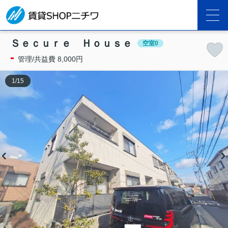
Ｓｅｃｕｒｅ Ｈｏｕｓｅ
空室0
-
管理/共益費 8,000円
1
/
15