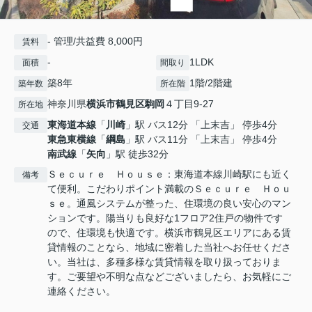
- 管理/共益費 8,000円
賃料
-
1LDK
面積
間取り
築8年
1階/2階建
築年数
所在階
神奈川県
横浜市鶴見区
駒岡
４丁目9-27
所在地
東海道本線
「
川崎
」駅 バス12分 「上末吉」 停歩4分
交通
東急東横線
「
綱島
」駅 バス11分 「上末吉」 停歩4分
南武線
「
矢向
」駅 徒歩32分
Ｓｅｃｕｒｅ Ｈｏｕｓｅ：東海道本線川崎駅にも近く
備考
て便利。こだわりポイント満載のＳｅｃｕｒｅ Ｈｏｕ
ｓｅ。通風システムが整った、住環境の良い安心のマン
ションです。陽当りも良好な1フロア2住戸の物件です
ので、住環境も快適です。横浜市鶴見区エリアにある賃
貸情報のことなら、地域に密着した当社へお任せくださ
い。当社は、多種多様な賃貸情報を取り扱っておりま
す。ご要望や不明な点などございましたら、お気軽にご
連絡ください。