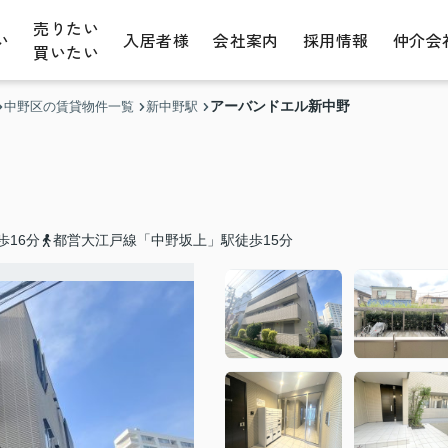
売りたい
い
入居者様
会社案内
採用情報
仲介会
買いたい
アーバンドエル新中野
中野区の賃貸物件一覧
新中野駅
歩16分
都営大江戸線「中野坂上」駅徒歩15分