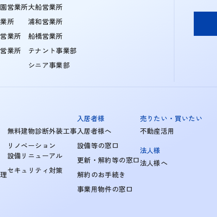
学園営業所
大船営業所
営業所
浦和営業所
住営業所
船橋営業所
町営業所
テナント事業部
シニア事業部
入居者様
売りたい・買いたい
無料建物診断外装工事
入居者様へ
不動産活用
リノベーション
設備等の窓口
法人様
設備リニューアル
更新・解約等の窓口
法人様へ
セキュリティ対策
管理
解約のお手続き
事業用物件の窓口