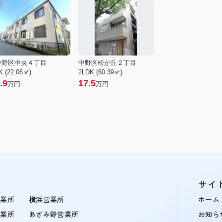
中野区中央４丁目
中野区松が丘２丁目
K (22.06㎡)
2LDK (60.39㎡)
.9
17.5
万円
万円
サイ
営業所
横浜営業所
ホーム
営業所
あざみ野営業所
お知ら