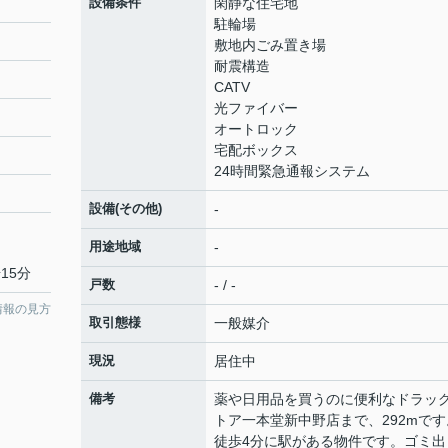
設備条件
閑静な住宅地
駐輪場
敷地内ごみ置き場
耐震構造
CATV
光ファイバー
オートロック
宅配ボックス
24時間緊急通報システム
設備(その他)
-
用途地域
-
15分
戸数
- / -
情報の見方
取引態様
一般媒介
現況
居住中
備考
薬や日用品を買うのに便利なドラッ
トア一本堂新中野店まで、292mです
徒歩4分に駅がある物件です。ゴミ出