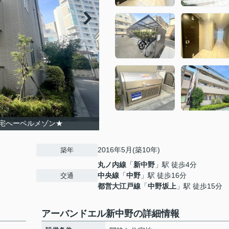
宅へーベルメゾン★
2016年5月(築10年)
築年
丸ノ内線
「
新中野
」駅 徒歩4分
中央線
「
中野
」駅 徒歩16分
交通
都営大江戸線
「
中野坂上
」駅 徒歩15分
アーバンドエル新中野の詳細情報