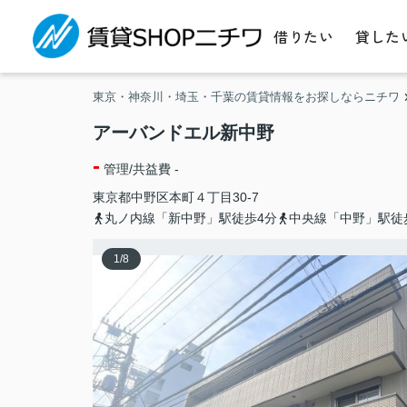
借りたい
貸した
東京・神奈川・埼玉・千葉の賃貸情報をお探しならニチワ
アーバンドエル新中野
-
管理/共益費 -
東京都
中野区
本町
４丁目30-7
丸ノ内線「新中野」駅徒歩4分
中央線「中野」駅徒
1
/
8