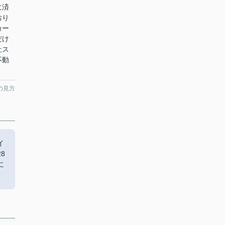
に済
おり
カー
だけ
社ス
不動
の見方
イ
8
に