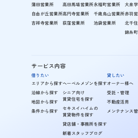
蒲田営業所
高田馬場営業所
永福町営業所
大泉
自由が丘営業所
高円寺営業所
千歳烏山営業所
赤羽
吉祥寺営業所
荻窪営業所
池袋営業所
北千
錦糸
サービス内容
借りたい
貸したい
エリアから探す
ヘーベルメゾンを探す
オーナー様へ
沿線から探す
シニア向け
受託・管理
賃貸住宅を探す
地図から探す
不動産活用
セキスイハイムの
条件から探す
メンテナンス
賃貸物件を探す
貸店舗・事務所を探す
新着スタッフブログ