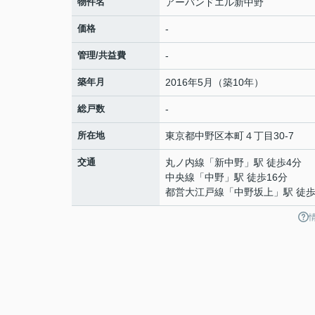
物件名
アーバンドエル新中野
価格
-
管理/共益費
-
築年月
2016年5月（築10年）
総戸数
-
所在地
東京都
中野区
本町
４丁目30-7
交通
丸ノ内線
「
新中野
」駅 徒歩4分
中央線
「
中野
」駅 徒歩16分
都営大江戸線
「
中野坂上
」駅 徒歩