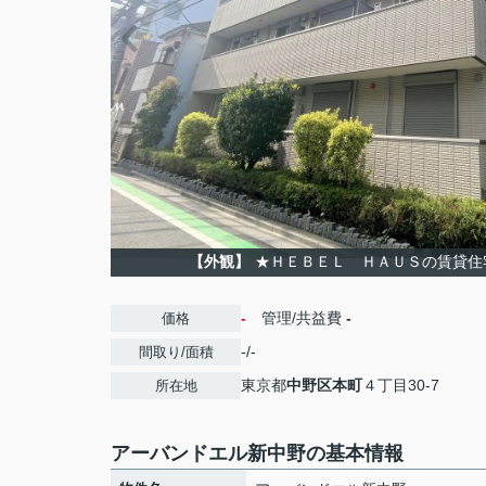
【外観】
★ＨＥＢＥＬ ＨＡＵＳの賃貸住
-
管理/共益費
-
価格
-/-
間取り/面積
東京都
中野区
本町
４丁目30-7
所在地
アーバンドエル新中野の基本情報