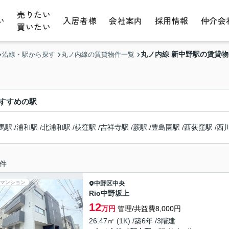
売りたい
い
入居者様
会社案内
採用情報
仲介会
買いたい
丸ノ内線 新中野駅の賃貸
沿線・駅から探す
丸ノ内線の賃貸物件一覧
すすめの駅
馬駅
/
浦和駅
/
北浦和駅
/
荻窪駅
/
吉祥寺駅
/
蕨駅
/
豊島園駅
/
西荻窪駅
/
西
件
マンション
中野区
中央
Rio中野坂上
12
万円
管理/共益費8,000円
26.47㎡ (1K) /築6年 /3階建