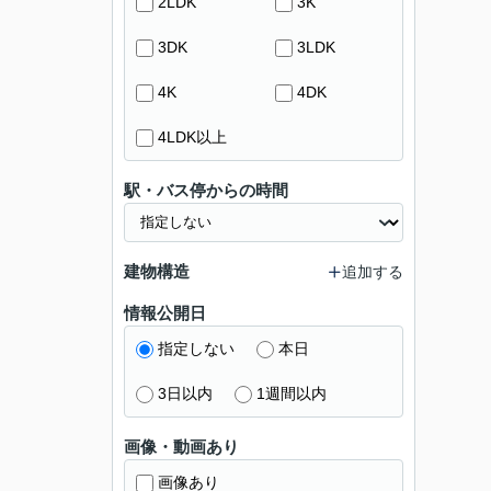
2LDK
3K
3DK
3LDK
4K
4DK
4LDK以上
駅・バス停からの時間
建物構造
追加する
情報公開日
指定しない
本日
3日以内
1週間以内
画像・動画あり
画像あり