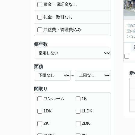
敷金・保証金なし
礼金・敷引なし
宅配
共益費・管理費込み
室内
ンな
築年数
面積
新
～
間取り
ワンルーム
1K
1DK
1LDK
2K
2DK