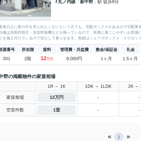
丸ノ内線
「
新中野
」駅 徒歩8分
業者の人に家の中を見られたくないという方でも、宅配ボックスがあるので宅配業
設備は洗面所独立・浴室乾燥機などが揃っているので、快適に過ごしやすいお部屋に
どを備え付けているので安心して暮らせます。収納はシューズボックス・クロゼット
部屋番号
所在階
賃料
管理費・共益費
敷金/保証金
礼金
12
201
2階
8,000円
1ヶ月
1.5ヶ月
万円
中野の掲載物件の家賃相場
1R ～ 1K
1DK ～ 1LDK
2K ～ 
家賃相場
12万円
-
-
空室件数
1室
-
-
1