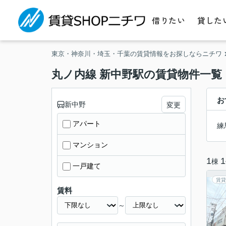
借りたい
貸した
東京・神奈川・埼玉・千葉の賃貸情報をお探しならニチワ
丸ノ内線 新中野駅の賃貸物件一覧
お
新中野
変更
アパート
練
マンション
1
1
棟
一戸建て
賃貸
賃料
～