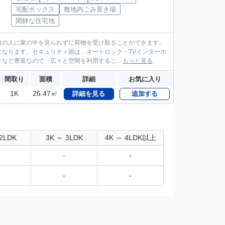
宅配ボックス
敷地内ごみ置き場
閑静な住宅地
者の人に家の中を見られずに荷物を受け取ることができます。
なります。セキュリティ面は、オートロック・TVインターホ
など豊富なので、広々と空間を利用するこ...
もっと見る
間取り
面積
詳細
お気に入り
1K
26.47㎡
詳細を見る
追加する
2LDK
3K ～ 3LDK
4K ～ 4LDK以上
-
-
-
-