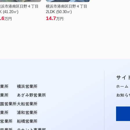
横浜市港南区日野４丁目
横浜市港南区日野４丁目
K (41.20㎡)
2LDK (50.30㎡)
.6
14.7
万円
万円
サイ
営業所
横浜営業所
ホーム
営業所
あざみ野営業所
お知ら
学園営業所
大船営業所
営業所
浦和営業所
住営業所
船橋営業所
町営業所
テナント事業部