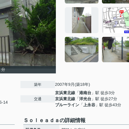
２分
2007年9月(築18年)
築年
京浜東北線
「
港南台
」駅 徒歩3分
京浜東北線
「
洋光台
」駅 徒歩27分
交通
-14
ブルーライン
「
上永谷
」駅 徒歩43分
Ｓｏｌｅａｄａの詳細情報