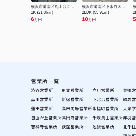
横浜市港南区丸山台２丁目
横浜市港南区下永谷３丁目
1K (21.86㎡)
2LDK (55.91㎡)
2
6
10
5
万円
万円
営業所一覧
渋谷営業所
用賀営業所
立川営業所
巣鴨
品川営業所
新宿営業所
下北沢営業所
練馬
蒲田営業所
高田馬場営業所
永福町営業所
大泉
自由が丘営業所
高円寺営業所
千歳烏山営業所
赤羽
吉祥寺営業所
荻窪営業所
池袋営業所
北千
錦糸