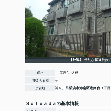
【外観】
便利な駅近徒歩
-
管理/共益費
-
価格
-/-
間取り/面積
神奈川県
横浜市港南区
港南台
３丁目6
所在地
Ｓｏｌｅａｄａの基本情報