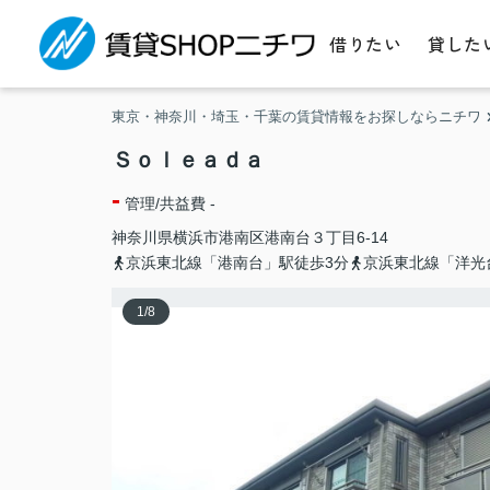
借りたい
貸した
東京・神奈川・埼玉・千葉の賃貸情報をお探しならニチワ
Ｓｏｌｅａｄａ
-
管理/共益費 -
神奈川県
横浜市港南区
港南台
３丁目6-14
京浜東北線「港南台」駅徒歩3分
京浜東北線「洋光
1
/
8