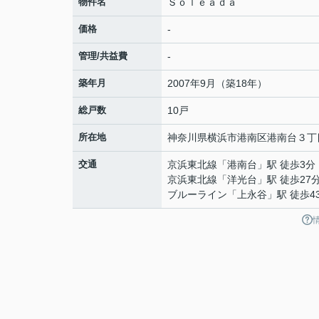
物件名
Ｓｏｌｅａｄａ
価格
-
管理/共益費
-
築年月
2007年9月（築18年）
総戸数
10戸
所在地
神奈川県
横浜市港南区
港南台
３丁目
交通
京浜東北線
「
港南台
」駅 徒歩3分
京浜東北線
「
洋光台
」駅 徒歩27
ブルーライン
「
上永谷
」駅 徒歩4