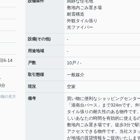
設備条件
閑静な住宅地
敷地内ごみ置き場
耐震構造
外観タイル張り
光ファイバー
設備(その他)
-
用途地域
-
6-14
戸数
10戸 / -
取引態様
一般媒介
分
3分
現況
空家
情報の見方
備考
買い物に便利なショッピングセンタ
「港南台バース」まで324mです。外
タイル張りの耐久性のある物件です
しいあなたの時間を有効的に使える
敷地内ごみ置き場です。徒歩3分で駅
アクセスできる物件です。当社スタ
が地域の賃貸情報をご提供いたしま