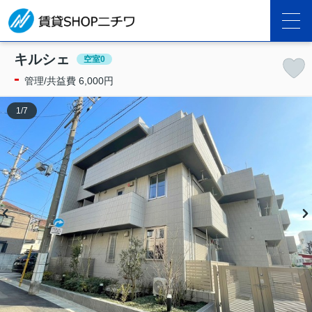
キルシェ
空室0
-
管理/共益費 6,000円
1
/
7