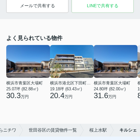
メールで共有する
LINEで共有する
よく見られている物件
横浜市青葉区大場町
横浜市港北区下田町２丁目
横浜市青葉区大場町
25.07坪 (82.88㎡)
19.18坪 (63.43㎡)
24.80坪 (82.00㎡)
1
30.3
20.4
31.6
万円
万円
万円
らニチワ
世田谷区の賃貸物件一覧
桜上水駅
キルシェ