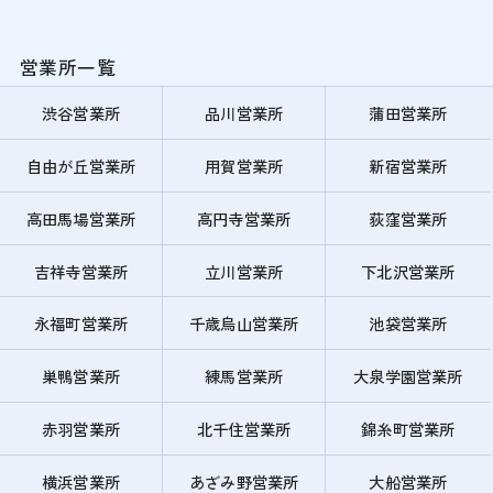
営業所一覧
渋谷営業所
品川営業所
蒲田営業所
自由が丘営業所
用賀営業所
新宿営業所
高田馬場営業所
高円寺営業所
荻窪営業所
吉祥寺営業所
立川営業所
下北沢営業所
永福町営業所
千歳烏山営業所
池袋営業所
巣鴨営業所
練馬営業所
大泉学園営業所
赤羽営業所
北千住営業所
錦糸町営業所
横浜営業所
あざみ野営業所
大船営業所