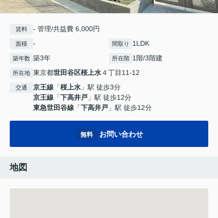
- 管理/共益費 6,000円
賃料
-
1LDK
面積
間取り
築3年
1階/3階建
築年数
所在階
東京都
世田谷区
桜上水
４丁目11-12
所在地
京王線
「
桜上水
」駅 徒歩3分
交通
京王線
「
下高井戸
」駅 徒歩12分
東急世田谷線
「
下高井戸
」駅 徒歩12分
お問い合わせ
無料
地図