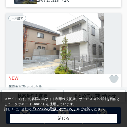
2階 / 27.92㎡ / 1K
一戸建て
NEW
調布市西つつじケ丘
西つつじヶ丘４丁目 西棟
検索条件を変更
まとめてお問い合わせ
27
万円
管理/共益費-
当サイトでは、お客様の当サイト利用状況把握、サービス向上検討を目的と
96.60㎡ (3LDK) /築11年 /2階建
して、クッキー（Cookie）を使用しています。
詳しくは、当社の
「Cookieの取扱いについて」
をご確認ください。
京王線「つつじヶ丘」駅 徒歩14分
京王線「柴崎」駅 徒歩18分
京
駐輪場
敷地内ごみ置き場
閑静な住宅地
耐震構造
閉じる
公共下水