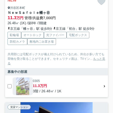
NEW
渋谷区本町
ＮｅｗＳａｆｏｌｅ幡ヶ谷
11.3
万円
管理/共益費7,000円
26.48㎡ (1K) /築8年 /3階建
京王線「幡ヶ谷」駅 徒歩8分
京王線「初台」駅 徒歩9分
駐輪場
オートロック
光ファイバー
宅配ボックス
防犯カメラ
敷地内ごみ置き場
共用部には宅配ボックスが備え付けられているため、外出が多い方でも
荷物を受け取ることができます。セキュリティ面は、TVイン...
もっと見
る
募集中の部屋
0305
11.3万円
3階 / 26.48㎡ / 1K
賃貸マンション