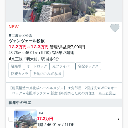
NEW
世田谷区松原
ヴァンヴェール松原
17.2
17.3
万円～
万円
管理/共益費7,000円
43.76㎡～46.01㎡ (1LDK) /築5年 /3階建
京王線「明大前」駅 徒歩9分
駐輪場
オートロック
光ファイバー
宅配ボックス
防犯カメラ
敷地内ごみ置き場
【耐震構造の旭化成ヘーベルメゾン】 ★角部屋・2面採光★WIC★オー
トロック★宅配ボックス★ 新生活を始めるためのお住ま...
もっと見る
募集中の部屋
104
17.2万円
1階 / 46.01㎡ / 1LDK