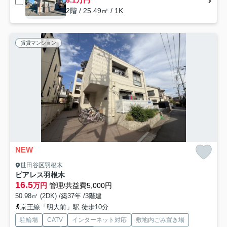
8.1万円
2階 / 25.49㎡ / 1K
賃貸マンション
NEW
世田谷区羽根木
ピアレス羽根木
16.5
万円
管理/共益費5,000円
50.98㎡ (2DK) /築37年 /3階建
京王線「明大前」駅 徒歩10分
駐輪場
CATV
インターネット対応
敷地内ごみ置き場