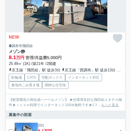
NEW
調布市飛田給
メゾン静
8.1
万円
管理/共益費5,000円
25.49㎡ (1K) /築21年 /2階建
京王線「飛田給」駅 徒歩3分
京王線「西調布」駅 徒歩13分
京王線
駐輪場
CATV
宅配ボックス
インターネット対応
敷地内ごみ置き場
閑静な住宅地
【耐震構造の旭化成ヘーベルメゾン】 ★住環境良好な飛田給エキチカ物
件★Ｊｃｏｍ利用でインターネット100Ｍ無料です★1フ...
もっと見る
募集中の部屋
201