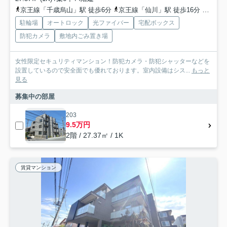
京王線「千歳烏山」駅 徒歩6分
京王線「仙川」駅 徒歩16分
京王線
駐輪場
オートロック
光ファイバー
宅配ボックス
防犯カメラ
敷地内ごみ置き場
女性限定セキュリティマンション！防犯カメラ・防犯シャッターなどを
設置しているので安全面でも優れております。室内設備はシス...
もっと
見る
募集中の部屋
203
9.5万円
2階 / 27.37㎡ / 1K
賃貸マンション