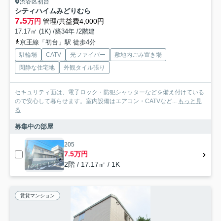
渋谷区初台
シティハイムみどりむら
7.5
万円
管理/共益費4,000円
17.17㎡ (1K) /築34年 /2階建
京王線「初台」駅 徒歩4分
駐輪場
CATV
光ファイバー
敷地内ごみ置き場
閑静な住宅地
外観タイル張り
セキュリティ面は、電子ロック・防犯シャッターなどを備え付けている
ので安心して暮らせます。室内設備はエアコン・CATVなど...
もっと見
る
募集中の部屋
205
7.5万円
2階 / 17.17㎡ / 1K
賃貸マンション