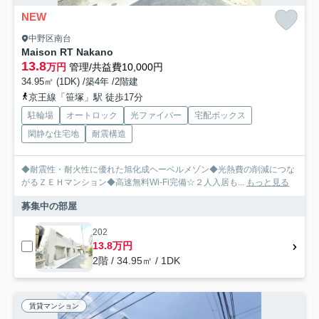
NEW
中野区南台
Maison RT Nakano
13.8
万円
管理/共益費10,000円
34.95㎡ (1DK) /築4年 /2階建
京王線「笹塚」駅 徒歩17分
駐輪場
オートロック
光ファイバー
宅配ボックス
閑静な住宅地
耐震構造
◆耐震性・耐火性に優れた旭化成ヘーベルメゾン◆光熱費の削減につな
がるＺＥＨマンション◆高速無料Wi-Fi完備☆２人入居も...
もっと見る
募集中の部屋
202
13.8万円
2階 / 34.95㎡ / 1DK
賃貸マンション