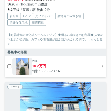
36.96㎡ (1R) /築20年 /2階建
京王線「笹塚」駅 徒歩12分
駐輪場
CATV
光ファイバー
敷地内ごみ置き場
閑静な住宅地
耐震構造
【耐震構造の旭化成ヘーベルメゾン】◆明るい南向きのお部屋◆ 人気の
下北沢が徒歩圏。カフェや古着屋が並ぶ魅力あふれる街で、...
もっと見
る
募集中の部屋
204
10.2万円
2階 / 36.96㎡ / 1R
アパート