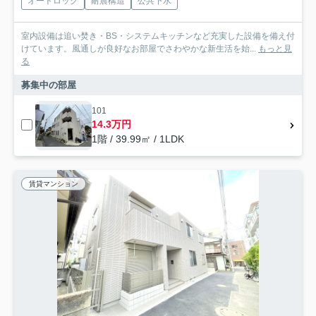
オートロック
耐震構造
公共下水
室内設備は追い焚き・BS・システムキッチンなど充実した設備を備え付
けています。風通しが良好なお部屋でさわやかな新生活を始...
もっと見
る
募集中の部屋
101
14.3万円
1階 / 39.99㎡ / 1LDK
賃貸マンション