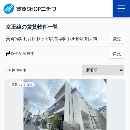
京王線の賃貸物件一覧
新宿駅,初台駅,幡ヶ谷駅,笹塚駅,代田橋駅,明大前駅,下高井戸駅,桜上水駅,上北沢駅,八幡山駅,芦花公園駅,千歳烏山駅,仙川駅,つつじヶ丘駅,柴崎駅,国領駅,布田駅,調布駅,西調布駅,飛田給駅,武蔵野台駅,多磨霊園駅,東府中駅,府中競馬正門前駅,府中駅,分倍河原駅,中河原駅,聖蹟桜ヶ丘駅,百草園駅,高幡不動駅,多摩動物公園駅,南平駅,平山城址公園駅,長沼駅,北野駅,京王八王子駅
変更
条件から探す
変更
131
棟
188
件
賃貸マンション