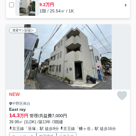
9.2万円
1階 / 25.54㎡ / 1K
賃貸マンション
NEW
中野区南台
East ray
14.3
万円
管理/共益費7,000円
39.99㎡ (1LDK) /築13年 /3階建
京王線「笹塚」駅 徒歩9分
京王線「幡ヶ谷」駅 徒歩16分