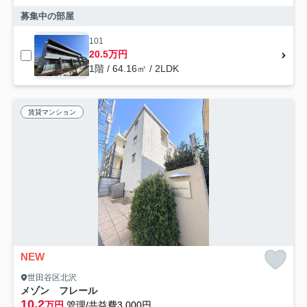
募集中の部屋
101
20.5万円
1階 / 64.16㎡ / 2LDK
賃貸マンション
NEW
世田谷区北沢
メゾン フレール
10.2
万円
管理/共益費3,000円