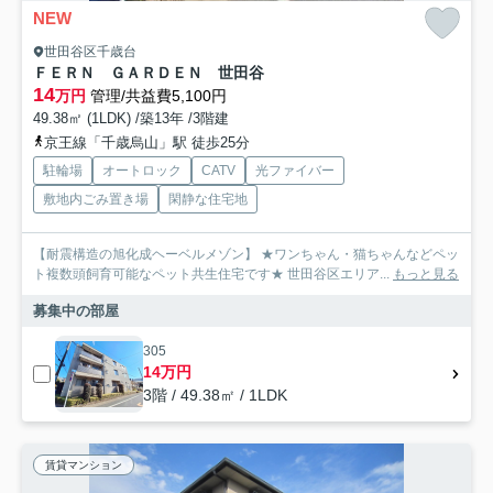
NEW
世田谷区千歳台
ＦＥＲＮ ＧＡＲＤＥＮ 世田谷
14
万円
管理/共益費5,100円
49.38㎡ (1LDK) /築13年 /3階建
京王線「千歳烏山」駅 徒歩25分
駐輪場
オートロック
CATV
光ファイバー
敷地内ごみ置き場
閑静な住宅地
【耐震構造の旭化成ヘーベルメゾン】 ★ワンちゃん・猫ちゃんなどペッ
ト複数頭飼育可能なペット共生住宅です★ 世田谷区エリア...
もっと見る
募集中の部屋
305
14万円
3階 / 49.38㎡ / 1LDK
賃貸マンション