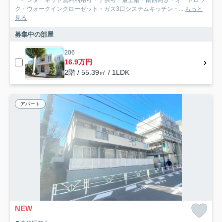
ク・ウォークインクローゼット・ガス3口システムキッチン・...
もっと
見る
募集中の部屋
206
16.9万円
2階 / 55.39㎡ / 1LDK
アパート
NEW