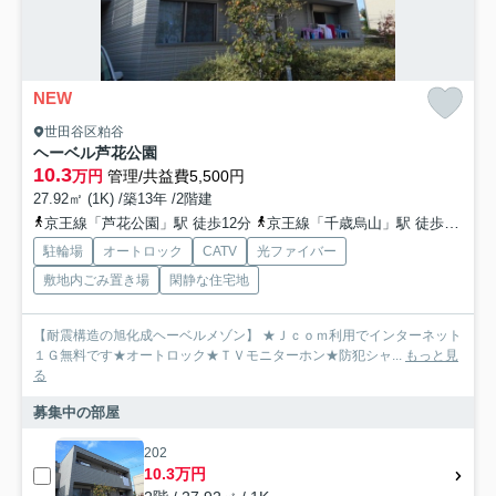
NEW
世田谷区粕谷
ヘーベル芦花公園
10.3
万円
管理/共益費5,500円
27.92㎡ (1K) /築13年 /2階建
京王線「芦花公園」駅 徒歩12分
京王線「千歳烏山」駅 徒歩15分
駐輪場
オートロック
CATV
光ファイバー
敷地内ごみ置き場
閑静な住宅地
【耐震構造の旭化成ヘーベルメゾン】 ★Ｊｃｏｍ利用でインターネット
１Ｇ無料です★オートロック★ＴＶモニターホン★防犯シャ...
もっと見
る
募集中の部屋
202
10.3万円