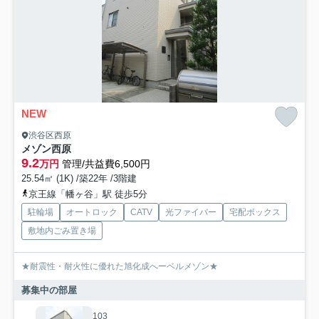
NEW
渋谷区西原
メゾン西原
9.2
万円
管理/共益費6,500円
25.54㎡ (1K) /築22年 /3階建
京王線「幡ヶ谷」駅 徒歩5分
駐輪場
オートロック
CATV
光ファイバー
宅配ボックス
敷地内ごみ置き場
★耐震性・耐火性に優れた旭化成へーベルメゾン★
募集中の部屋
103