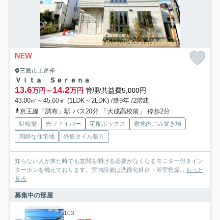
NEW
三鷹市上連雀
Ｖｉｔａ Ｓｅｒｅｎａ
13.6
14.2
万円～
万円
管理/共益費5,000円
43.00㎡～45.60㎡ (1LDK～2LDK) /築9年 /2階建
京王線「調布」駅 バス20分 「大成高校前」 停歩2分
駐輪場
光ファイバー
宅配ボックス
敷地内ごみ置き場
閑静な住宅地
外観タイル張り
知らない人が来た時でも玄関を開ける必要がなくなるモニター付きイン
ターホンを備えております。室内設備は洗面化粧台・浴室乾燥...
もっと
見る
募集中の部屋
103