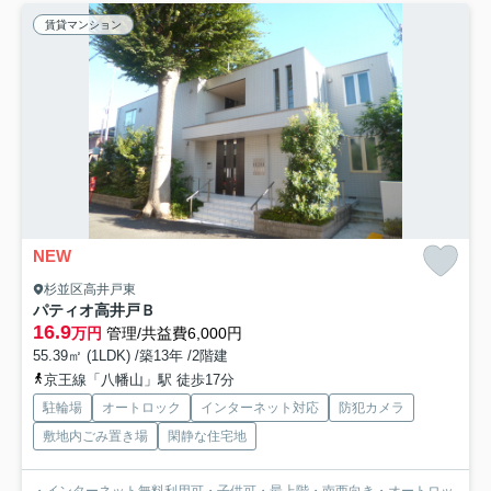
賃貸マンション
NEW
杉並区高井戸東
パティオ高井戸Ｂ
16.9
万円
管理/共益費6,000円
55.39㎡ (1LDK) /築13年 /2階建
京王線「八幡山」駅 徒歩17分
駐輪場
オートロック
インターネット対応
防犯カメラ
敷地内ごみ置き場
閑静な住宅地
・インターネット無料利用可・子供可・最上階・南西向き・オートロッ