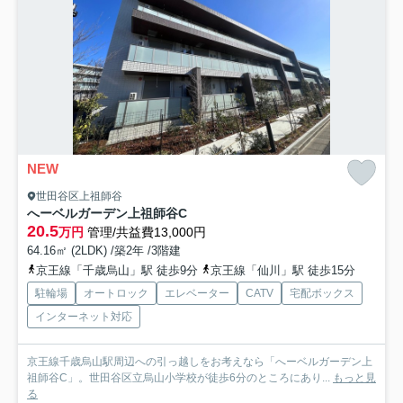
NEW
世田谷区上祖師谷
へーベルガーデン上祖師谷C
20.5
万円
管理/共益費13,000円
64.16㎡ (2LDK) /築2年 /3階建
京王線「千歳烏山」駅 徒歩9分
京王線「仙川」駅 徒歩15分
駐輪場
オートロック
エレベーター
CATV
宅配ボックス
インターネット対応
京王線千歳烏山駅周辺への引っ越しをお考えなら「へーベルガーデン上
祖師谷C」。世田谷区立烏山小学校が徒歩6分のところにあり...
もっと見
る