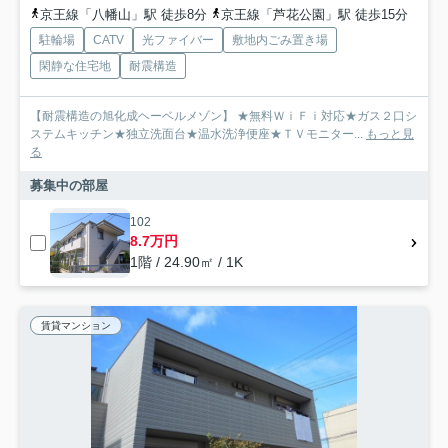
京王線「八幡山」駅 徒歩8分
京王線「芦花公園」駅 徒歩15分
駐輪場
CATV
光ファイバー
敷地内ごみ置き場
閑静な住宅地
耐震構造
【耐震構造の旭化成ヘーベルメゾン】 ★無料ＷｉＦｉ対応★ガス２口シ
ステムキッチン★独立洗面台★温水洗浄便座★ＴＶモニター...
もっと見
る
募集中の部屋
102
8.7万円
1階 / 24.90㎡ / 1K
賃貸マンション