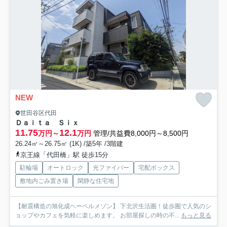
NEW
世田谷区代田
Ｄａｉｔａ Ｓｉｘ
11.75
12.1
万円～
万円
管理/共益費8,000円～8,500円
26.24㎡～26.75㎡ (1K) /築5年 /3階建
京王線「代田橋」駅 徒歩15分
駐輪場
オートロック
光ファイバー
宅配ボックス
敷地内ごみ置き場
閑静な住宅地
【耐震構造の旭化成ヘーベルメゾン】 下北沢生活圏！徒歩圏で人気のシ
ョップやカフェを気軽に楽しめます。 お部屋探しの時の不...
もっと見る