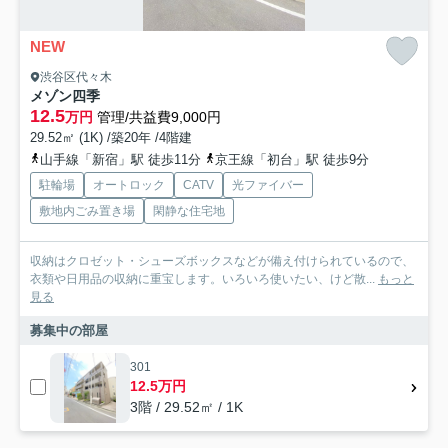
NEW
渋谷区代々木
メゾン四季
12.5
万円
管理/共益費9,000円
29.52㎡ (1K) /築20年 /4階建
山手線「新宿」駅 徒歩11分
京王線「初台」駅 徒歩9分
駐輪場
オートロック
CATV
光ファイバー
敷地内ごみ置き場
閑静な住宅地
収納はクロゼット・シューズボックスなどが備え付けられているので、
衣類や日用品の収納に重宝します。いろいろ使いたい、けど散...
もっと
見る
募集中の部屋
301
12.5万円
3階 / 29.52㎡ / 1K