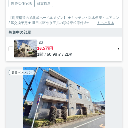
閑静な住宅地
耐震構造
【耐震構造の旭化成ヘーベルメゾン】 ★キッチン・温水便座・エアコン
3基交換予定★ 世田谷区や京王井の頭線東松原付近のこ...
もっと見る
募集中の部屋
103
16.5万円
1階 / 50.98㎡ / 2DK
賃貸マンション