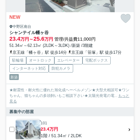
NEW
中野区南台
シャンテイル幡ヶ谷
23.4
25.6
万円～
万円
管理/共益費11,000円
51.34㎡～62.13㎡ (2LDK～3LDK) /新築 /3階建
京王線「幡ヶ谷」駅 徒歩14分
京王線「笹塚」駅 徒歩17分
駐輪場
オートロック
エレベーター
宅配ボックス
インターネット対応
防犯カメラ
新築
★耐震性・耐火性に優れた旭化成ヘーベルメゾン★大型犬相談可★ワン
ちゃん、猫ちゃんの多頭飼いもご相談下さい★太陽光発電の電...
もっと
見る
募集中の部屋
101
23.4万円
1階 / 51.34㎡ / 2LDK