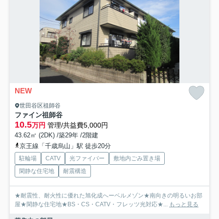
NEW
世田谷区祖師谷
ファイン祖師谷
10.5
万円
管理/共益費5,000円
43.62㎡ (2DK) /築29年 /2階建
京王線「千歳烏山」駅 徒歩20分
駐輪場
CATV
光ファイバー
敷地内ごみ置き場
閑静な住宅地
耐震構造
★耐震性、耐火性に優れた旭化成へーベルメゾン★南向きの明るいお部
屋★閑静な住宅地★BS・CS・CATV・フレッツ光対応★...
もっと見る