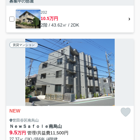
募集中の部屋
202
10.5万円
2階 / 43.62㎡ / 2DK
賃貸マンション
NEW
世田谷区南烏山
ＮｅｗＳａｆｏｌｅ南烏山
9.5
万円
管理/共益費11,500円
27.37㎡ (1K) /築6年 /4階建