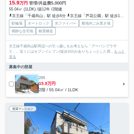
15.9
万円
管理/共益費5,000円
55.04㎡ (1LDK) /築12年 /2階建
京王線「千歳烏山」駅 徒歩6分
京王線「芦花公園」駅 徒歩15分
京
駐輪場
オートロック
光ファイバー
敷地内ごみ置き場
閑静な住宅地
耐震構造
京王線千歳烏山駅周辺への引っ越しをお考えなら「アーバンプラザ
Ｃ」。近くにはセブンイレブン(徒歩3分)がありちょっとした買...
もっと
見る
募集中の部屋
205
15.9万円
2階 / 55.04㎡ / 1LDK
賃貸マンション