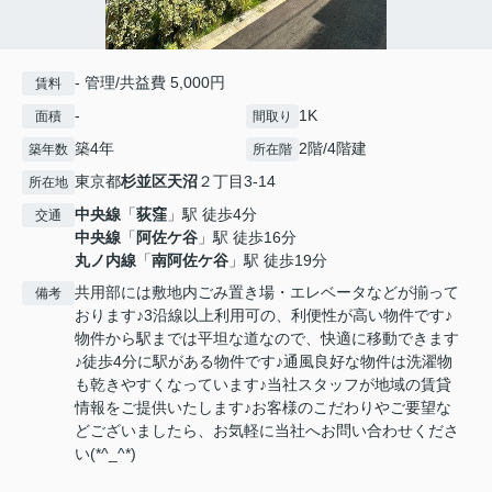
- 管理/共益費 5,000円
賃料
-
1K
面積
間取り
築4年
2階/4階建
築年数
所在階
東京都
杉並区
天沼
２丁目3-14
所在地
中央線
「
荻窪
」駅 徒歩4分
交通
中央線
「
阿佐ケ谷
」駅 徒歩16分
丸ノ内線
「
南阿佐ケ谷
」駅 徒歩19分
共用部には敷地内ごみ置き場・エレベータなどが揃って
備考
おります♪3沿線以上利用可の、利便性が高い物件です♪
物件から駅までは平坦な道なので、快適に移動できます
♪徒歩4分に駅がある物件です♪通風良好な物件は洗濯物
も乾きやすくなっています♪当社スタッフが地域の賃貸
情報をご提供いたします♪お客様のこだわりやご要望な
どございましたら、お気軽に当社へお問い合わせくださ
い(*^_^*)