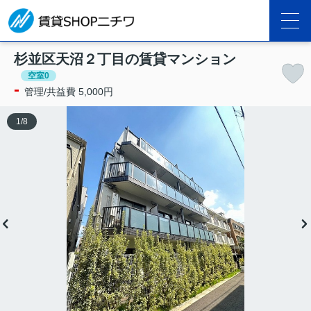
杉並区天沼２丁目の賃貸マンション
空室0
-
管理/共益費 5,000円
1
/
8