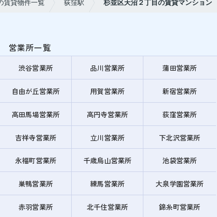
の賃貸物件一覧
荻窪駅
杉並区天沼２丁目の賃貸マンション
営業所一覧
渋谷営業所
品川営業所
蒲田営業所
自由が丘営業所
用賀営業所
新宿営業所
高田馬場営業所
高円寺営業所
荻窪営業所
吉祥寺営業所
立川営業所
下北沢営業所
永福町営業所
千歳烏山営業所
池袋営業所
巣鴨営業所
練馬営業所
大泉学園営業所
赤羽営業所
北千住営業所
錦糸町営業所