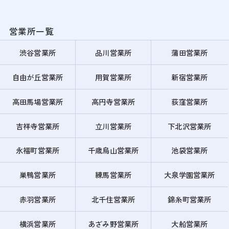
営業所一覧
渋谷営業所
品川営業所
蒲田営業所
自由が丘営業所
用賀営業所
新宿営業所
高田馬場営業所
高円寺営業所
荻窪営業所
吉祥寺営業所
立川営業所
下北沢営業所
永福町営業所
千歳烏山営業所
池袋営業所
巣鴨営業所
練馬営業所
大泉学園営業所
赤羽営業所
北千住営業所
錦糸町営業所
横浜営業所
あざみ野営業所
大船営業所