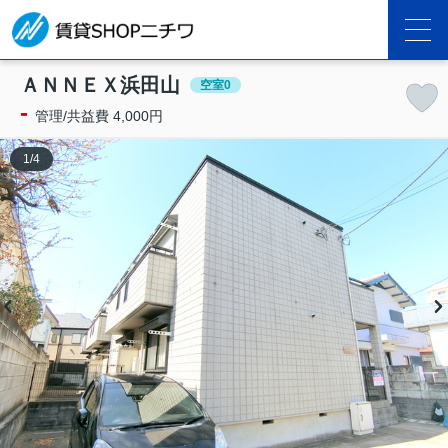
ＡＮＮＥＸ浜田山
空室0
-
管理/共益費 4,000円
1
/
4