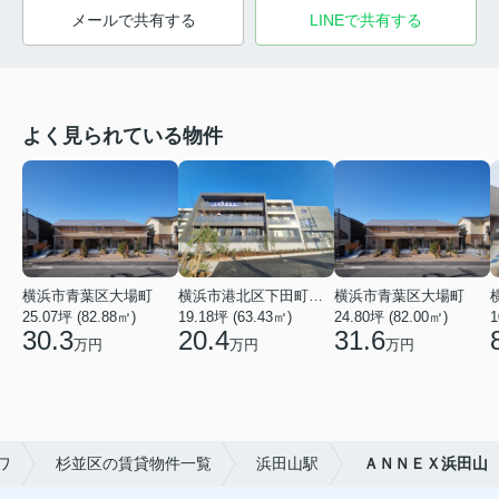
メールで共有する
LINEで共有する
よく見られている物件
横浜市青葉区大場町
横浜市港北区下田町２丁目
横浜市青葉区大場町
25.07坪 (82.88㎡)
19.18坪 (63.43㎡)
24.80坪 (82.00㎡)
1
30.3
20.4
31.6
万円
万円
万円
ワ
杉並区の賃貸物件一覧
浜田山駅
ＡＮＮＥＸ浜田山