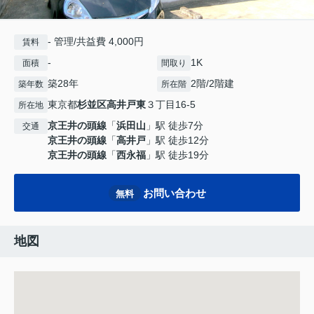
- 管理/共益費 4,000円
賃料
-
1K
面積
間取り
築28年
2階/2階建
築年数
所在階
東京都
杉並区
高井戸東
３丁目16-5
所在地
京王井の頭線
「
浜田山
」駅 徒歩7分
交通
京王井の頭線
「
高井戸
」駅 徒歩12分
京王井の頭線
「
西永福
」駅 徒歩19分
お問い合わせ
無料
地図