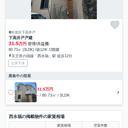
杉並区下高井戸
下高井戸戸建
31.5
万円
管理/共益費-
80.73㎡ (3LDK) /築12年 /2階建
京王井の頭線「西永福」駅 徒歩12分
公共下水
募集中の部屋
31.5万円
- / 80.73㎡ / 3LDK
西永福の掲載物件の家賃相場
家賃相場
空室件数