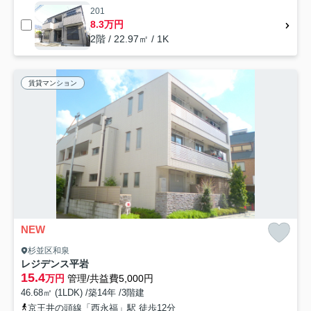
201
8.3万円
2階 / 22.97㎡ / 1K
賃貸マンション
NEW
杉並区和泉
レジデンス平岩
15.4
万円
管理/共益費5,000円
46.68㎡ (1LDK) /築14年 /3階建
京王井の頭線「西永福」駅 徒歩12分