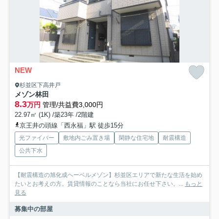
NEW
杉並区下高井戸
メゾン林田
8.3
万円
管理/共益費3,000円
22.97㎡ (1K) /築23年 /2階建
京王井の頭線「西永福」駅 徒歩15分
光ファイバー
敷地内ごみ置き場
閑静な住宅地
耐震構造
公共下水
【耐震構造の旭化成ヘーベルメゾン】杉並区エリアで新たな生活を始め
たいとお考えの方。賃貸情報のことなら当社にお任せ下さい。...
もっと
見る
募集中の部屋