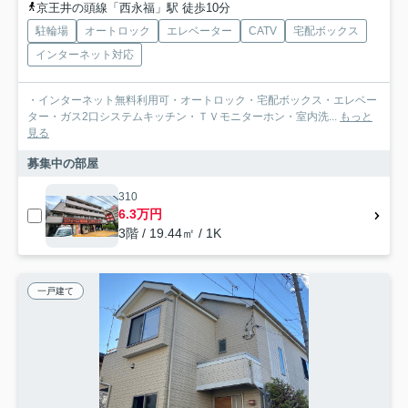
京王井の頭線「西永福」駅 徒歩10分
駐輪場
オートロック
エレベーター
CATV
宅配ボックス
インターネット対応
・インターネット無料利用可・オートロック・宅配ボックス・エレベー
ター・ガス2口システムキッチン・ＴＶモニターホン・室内洗...
もっと
見る
募集中の部屋
310
6.3万円
3階 / 19.44㎡ / 1K
一戸建て