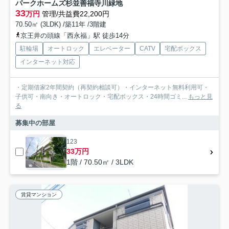
パークホームズ杉並善福寺川緑地
33
万円
管理/共益費22,200円
70.50㎡ (3LDK) /築11年 /3階建
京王井の頭線「西永福」駅 徒歩14分
駐輪場
オートロック
エレベーター
CATV
宅配ボックス
インターネット対応
・定期借家2年間契約（再契約相談可）・インターネット無料利用可・
子供可・南向き・オートロック・宅配ボックス・24時間ゴミ...
もっと見
る
募集中の部屋
123
33万円
1階 / 70.50㎡ / 3LDK
賃貸マンション