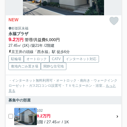
NEW
杉並区永福
永福プラザ
9.2
万円
管理/共益費6,000円
27.45㎡ (1K) /築21年 /2階建
京王井の頭線「西永福」駅 徒歩6分
駐輪場
オートロック
CATV
インターネット対応
敷地内ごみ置き場
閑静な住宅地
・インターネット無料利用可・オートロック・南向き・ウォークインク
ローゼット・ガス2口コンロ設置可・ＴＶモニターホン・浴室...
もっと
見る
募集中の部屋
102
9.2万円
1階 / 27.45㎡ / 1K