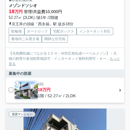
メゾンドソシオ
18
万円
管理/共益費10,000円
52.27㎡ (2LDK) /築1年 /2階建
京王井の頭線「西永福」駅 徒歩18分
駐輪場
オートロック
宅配ボックス
インターネット対応
敷地内ごみ置き場
閑静な住宅地
【光熱費削減につながるＺＥＨ－Ｍ対応旭化成ヘーベルメゾン】・犬、
猫の飼育や多頭飼育相談可・インターネット無料利用可・オー...
もっと
見る
募集中の部屋
101
18万円
1階 / 52.27㎡ / 2LDK
賃貸マンション