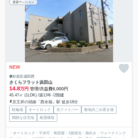
賃貸マンション
NEW
杉並区成田西
さくらフラット浜田山
14.8
万円
管理/共益費6,000円
45.47㎡ (1LDK) /築13年 /2階建
京王井の頭線「西永福」駅 徒歩18分
駐輪場
オートロック
光ファイバー
敷地内ごみ置き場
閑静な住宅地
耐震構造
・オートロック・子供可・角部屋・3面採光・南向き・ウォークインク