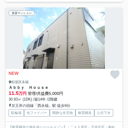
賃貸マンション
NEW
杉並区永福
Ａｂｂｙ Ｈｏｕｓｅ
11.5
万円
管理/共益費5,000円
30.93㎡ (1DK) /築14年 /2階建
京王井の頭線「西永福」駅 徒歩9分
駐輪場
光ファイバー
閑静な住宅地
耐震構造
公共下水
【耐震構造の旭化成ヘーベルメゾン】・二人入居可・子供不可・南向