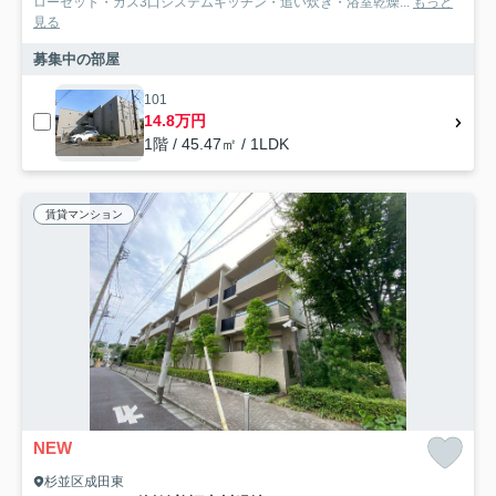
ローゼット・ガス3口システムキッチン・追い炊き・浴室乾燥...
もっと
見る
募集中の部屋
101
14.8万円
1階 / 45.47㎡ / 1LDK
賃貸マンション
NEW
杉並区成田東