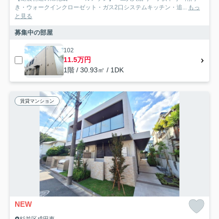
き・ウォークインクローゼット・ガス2口システムキッチン・追...
もっ
と見る
募集中の部屋
102
11.5万円
1階 / 30.93㎡ / 1DK
賃貸マンション
NEW
杉並区成田東