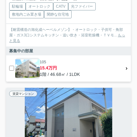
駐輪場
オートロック
CATV
光ファイバー
敷地内ごみ置き場
閑静な住宅地
【耐震構造の旭化成ヘーベルメゾン】・オートロック・子供可・角部
屋・ガス3口システムキッチン・追い炊き・浴室乾燥機・ＴＶモ...
もっ
と見る
募集中の部屋
105
15.4万円
1階 / 46.68㎡ / 1LDK
賃貸マンション