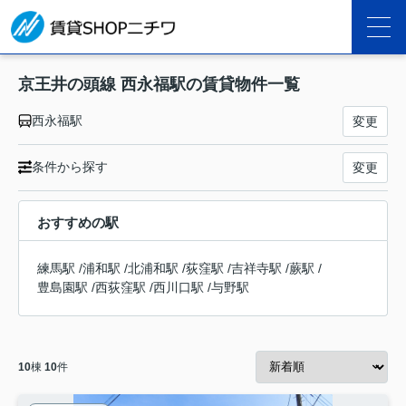
京王井の頭線 西永福駅の賃貸物件一覧
西永福駅
変更
条件から探す
変更
おすすめの駅
練馬駅
/
浦和駅
/
北浦和駅
/
荻窪駅
/
吉祥寺駅
/
蕨駅
/
豊島園駅
/
西荻窪駅
/
西川口駅
/
与野駅
10
棟
10
件