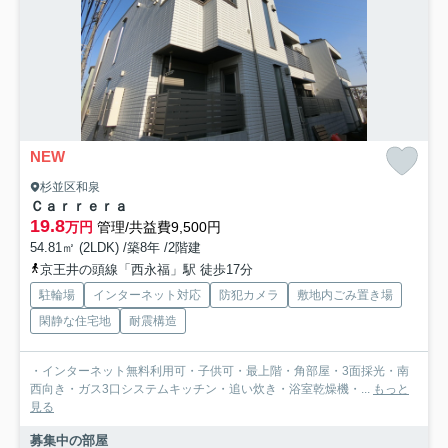
NEW
杉並区和泉
Ｃａｒｒｅｒａ
19.8
万円
管理/共益費9,500円
54.81㎡ (2LDK) /築8年 /2階建
京王井の頭線「西永福」駅 徒歩17分
駐輪場
インターネット対応
防犯カメラ
敷地内ごみ置き場
閑静な住宅地
耐震構造
・インターネット無料利用可・子供可・最上階・角部屋・3面採光・南
西向き・ガス3口システムキッチン・追い炊き・浴室乾燥機・...
もっと
見る
募集中の部屋