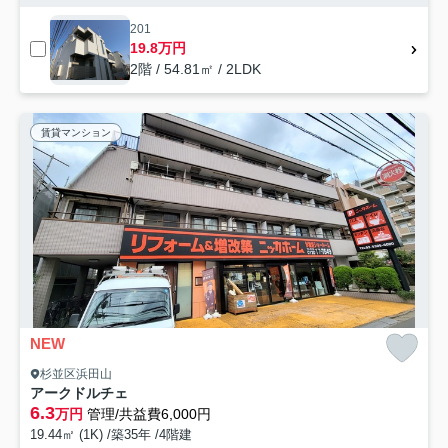
201
19.8万円
2階 / 54.81㎡ / 2LDK
賃貸マンション
NEW
杉並区浜田山
アークドルチェ
6.3
万円
管理/共益費6,000円
19.44㎡ (1K) /築35年 /4階建