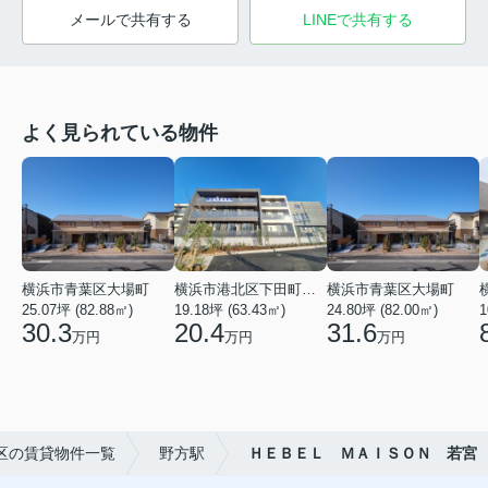
メールで共有する
LINEで共有する
よく見られている物件
横浜市青葉区大場町
横浜市港北区下田町２丁目
横浜市青葉区大場町
25.07坪 (82.88㎡)
19.18坪 (63.43㎡)
24.80坪 (82.00㎡)
1
30.3
20.4
31.6
万円
万円
万円
区の賃貸物件一覧
野方駅
ＨＥＢＥＬ ＭＡＩＳＯＮ 若宮