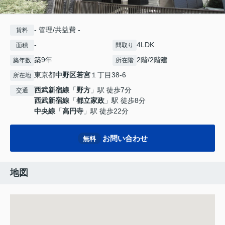
- 管理/共益費 -
賃料
-
4LDK
面積
間取り
築9年
2階/2階建
築年数
所在階
東京都
中野区
若宮
１丁目38-6
所在地
西武新宿線
「
野方
」駅 徒歩7分
交通
西武新宿線
「
都立家政
」駅 徒歩8分
中央線
「
高円寺
」駅 徒歩22分
お問い合わせ
無料
地図