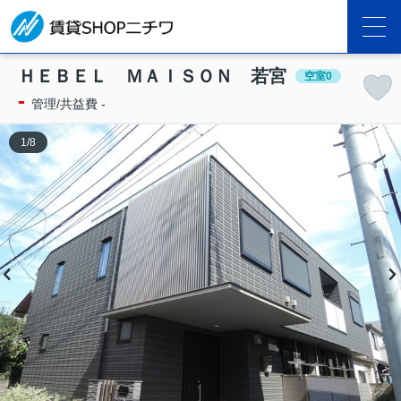
ＨＥＢＥＬ ＭＡＩＳＯＮ 若宮
空室0
-
管理/共益費 -
1
/
8