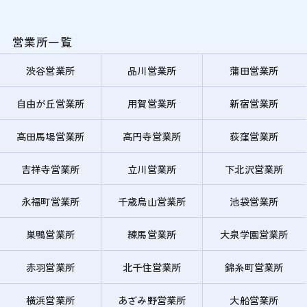
営業所一覧
渋谷営業所
品川営業所
蒲田営業所
自由が丘営業所
用賀営業所
新宿営業所
高田馬場営業所
高円寺営業所
荻窪営業所
吉祥寺営業所
立川営業所
下北沢営業所
永福町営業所
千歳烏山営業所
池袋営業所
巣鴨営業所
練馬営業所
大泉学園営業所
赤羽営業所
北千住営業所
錦糸町営業所
横浜営業所
あざみ野営業所
大船営業所