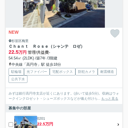
NEW
杉並区梅里
Ｃｈａｎｔ Ｒｏｓｅ（シャンテ ロゼ）
22.5
万円
管理/共益費-
54.54㎡ (2LDK) /築7年 /3階建
中央線「高円寺」駅 徒歩18分
駐輪場
光ファイバー
宅配ボックス
防犯カメラ
耐震構造
公共下水
みずほ銀行高円寺支店が近くにあります。(歩いて徒歩5分)。収納はウォ
ークインクロゼット・シューズボックスなどが備え付けら...
もっと見る
募集中の部屋
0201
22.5万円