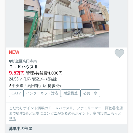
NEW
杉並区高円寺南
Ｔ．ＫハウスⅡ
9.5
万円
管理/共益費4,000円
24.53㎡ (1K) /築21年 /3階建
中央線「高円寺」駅 徒歩8分
CATV
インターネット対応
耐震構造
公共下水
こだわりポイント満載のＴ．ＫハウスⅡ。ファミリーマート阿佐谷南店
まで徒歩2分と近場にコンビニがあるのもポイント。室内設備...
もっと
見る
募集中の部屋