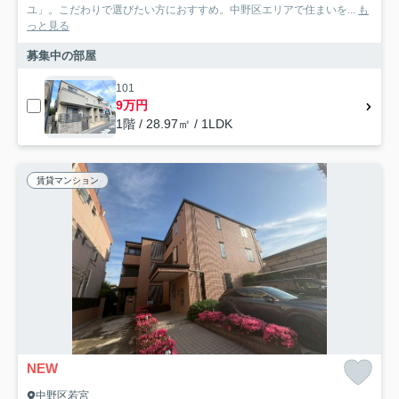
ユ」。こだわりで選びたい方におすすめ。中野区エリアで住まいを...
も
っと見る
募集中の部屋
101
9万円
1階 / 28.97㎡ / 1LDK
賃貸マンション
NEW
中野区若宮