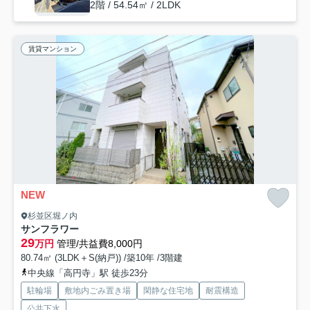
2階 / 54.54㎡ / 2LDK
賃貸マンション
NEW
杉並区堀ノ内
サンフラワー
29
万円
管理/共益費8,000円
80.74㎡ (3LDK＋S(納戸)) /築10年 /3階建
中央線「高円寺」駅 徒歩23分
駐輪場
敷地内ごみ置き場
閑静な住宅地
耐震構造
公共下水