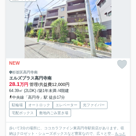
NEW
杉並区高円寺南
エルズプラス高円寺南
28.1
万円
管理/共益費12,000円
64.39㎡ (2LDK) /築1年未満 /4階建
中央線「高円寺」駅 徒歩17分
駐輪場
オートロック
エレベーター
光ファイバー
宅配ボックス
敷地内ごみ置き場
歩いて3分の場所に、ココカラファイン東高円寺駅前店があります。収
納はクロゼット・シューズボックスなど豊富なので、広々と空...
もっと