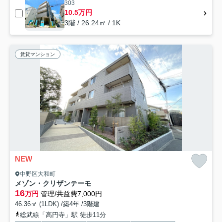
303
10.5万円
3階 / 26.24㎡ / 1K
賃貸マンション
NEW
中野区大和町
メゾン・クリザンテーモ
16
万円
管理/共益費7,000円
46.36㎡ (1LDK) /築4年 /3階建
総武線「高円寺」駅 徒歩11分