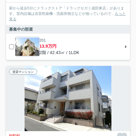
家から徒歩5分にドラッグストア「ドラッグセガミ成田東店」がありま
す。室内設備は浴室乾燥機・洗面所独立などが揃っているので...
もっと
見る
募集中の部屋
201
13.9万円
2階 / 42.43㎡ / 1LDK
賃貸マンション
NEW