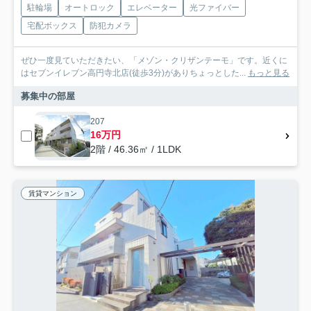
駐輪場
オートロック
エレベーター
光ファイバー
宅配ボックス
防犯カメラ
ぜひ一度見ていただきたい、「メゾン・クリザンテーモ」です。近くに
はセブンイレブン高円寺北店(徒歩3分)がありちょっとした...
もっと見る
募集中の部屋
207
16万円
2階 / 46.36㎡ / 1LDK
賃貸マンション