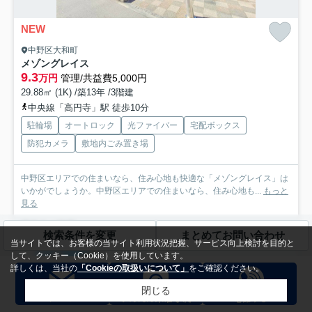
NEW
中野区大和町
メゾングレイス
9.3
万円
管理/共益費5,000円
29.88㎡ (1K) /築13年 /3階建
中央線「高円寺」駅 徒歩10分
駐輪場
オートロック
光ファイバー
宅配ボックス
防犯カメラ
敷地内ごみ置き場
中野区エリアでの住まいなら、住み心地も快適な「メゾングレイス」は
いかがでしょうか。中野区エリアでの住まいなら、住み心地も...
もっと
見る
募集中の部屋
検索条件を変更
まとめてお問い合わせ
当サイトでは、お客様の当サイト利用状況把握、サービス向上検討を目的と
102
して、クッキー（Cookie）を使用しています。
9.3万円
詳しくは、当社の
「Cookieの取扱いについて」
をご確認ください。
1階 / 29.88㎡ / 1K
閉じる