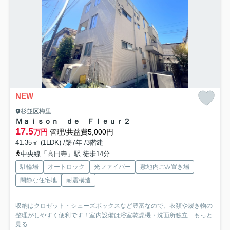
NEW
杉並区梅里
Ｍａｉｓｏｎ ｄｅ Ｆｌｅｕｒ２
17.5
万円
管理/共益費5,000円
41.35㎡ (1LDK) /築7年 /3階建
中央線「高円寺」駅 徒歩14分
駐輪場
オートロック
光ファイバー
敷地内ごみ置き場
閑静な住宅地
耐震構造
収納はクロゼット・シューズボックスなど豊富なので、衣類や履き物の
整理がしやすく便利です！室内設備は浴室乾燥機・洗面所独立...
もっと
見る