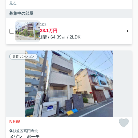
見る
募集中の部屋
102
28.1万円
1階 / 64.39㎡ / 2LDK
賃貸マンション
NEW
杉並区高円寺北
メゾン ボーテ