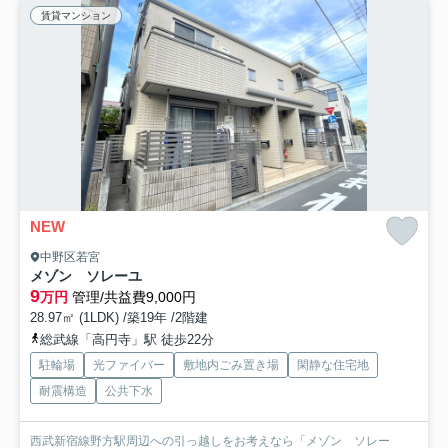
賃貸マンション
NEW
中野区若宮
メゾン ソレーユ
9
万円
管理/共益費9,000円
28.97㎡ (1LDK) /築19年 /2階建
総武線「高円寺」駅 徒歩22分
駐輪場
光ファイバー
敷地内ごみ置き場
閑静な住宅地
耐震構造
公共下水
西武新宿線野方駅周辺への引っ越しをお考えなら「メゾン ソレー