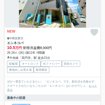
NEW
中野区野方
エンネコバ
10.5
万円
管理/共益費8,000円
26.24㎡ (1K) /築11年 /4階建
中央線「高円寺」駅 徒歩21分
駐輪場
オートロック
光ファイバー
防犯カメラ
敷地内ごみ置き場
耐震構造
ぜひ一度見ていただきたい、「エンネコバ」です。新生活を失敗せず、
スタートさせたいならこちらの「エンネコバ」はいかがでしょ...
もっと
見る
募集中の部屋