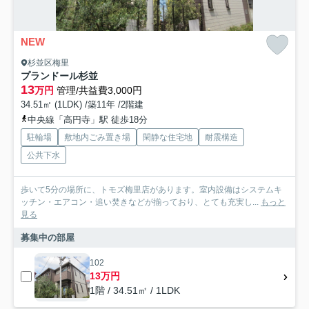
NEW
杉並区梅里
プランドール杉並
13
万円
管理/共益費3,000円
34.51㎡ (1LDK) /築11年 /2階建
中央線「高円寺」駅 徒歩18分
駐輪場
敷地内ごみ置き場
閑静な住宅地
耐震構造
公共下水
歩いて5分の場所に、トモズ梅里店があります。室内設備はシステムキ
ッチン・エアコン・追い焚きなどが揃っており、とても充実し...
もっと
見る
募集中の部屋
102
13万円
1階 / 34.51㎡ / 1LDK