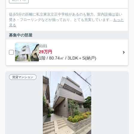
徒歩5分の距離に私立東京立正中学校があるのも魅力。室内設備は追い
焚き・フローリングなどが揃っており、とても充実しています...
もっと
見る
募集中の部屋
0101
29万円
1階 / 80.74㎡ / 3LDK＋S(納戸)
賃貸マンション