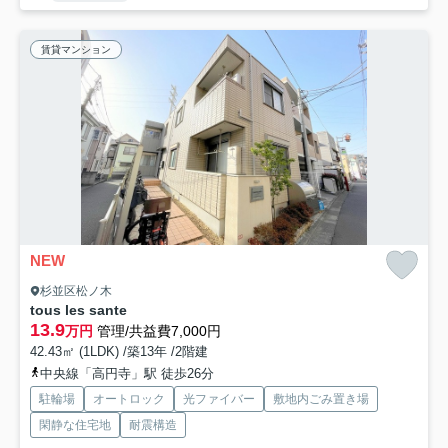
賃貸マンション
NEW
杉並区松ノ木
tous les sante
13.9
万円
管理/共益費7,000円
42.43㎡ (1LDK) /築13年 /2階建
中央線「高円寺」駅 徒歩26分
駐輪場
オートロック
光ファイバー
敷地内ごみ置き場
閑静な住宅地
耐震構造