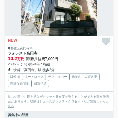
NEW
杉並区高円寺南
フォレスト高円寺
10.2
万円
管理/共益費7,000円
23.49㎡ (1K) /築24年 /3階建
中央線「高円寺」駅 徒歩2分
駐輪場
オートロック
光ファイバー
敷地内ごみ置き場
閑静な住宅地
耐震構造
忙しい朝でも鏡を見ながらサッと身支度を整えることができる独立洗面
台があります。収納はシューズボックス・クロゼットなど豊富...
もっと
見る
募集中の部屋