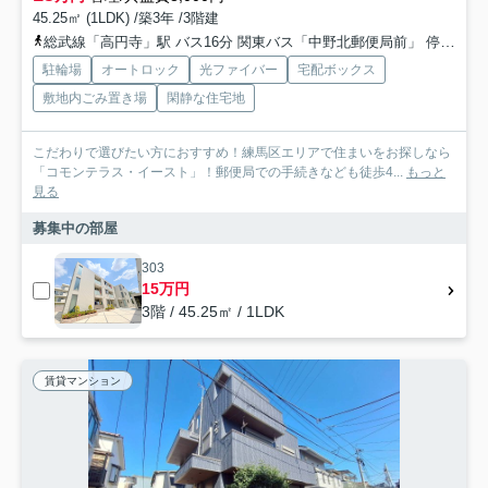
45.25㎡ (1LDK) /築3年 /3階建
総武線「高円寺」駅 バス16分 関東バス「中野北郵便局前」 停歩4分
駐輪場
オートロック
光ファイバー
宅配ボックス
敷地内ごみ置き場
閑静な住宅地
こだわりで選びたい方におすすめ！練馬区エリアで住まいをお探しなら
「コモンテラス・イースト」！郵便局での手続きなども徒歩4...
もっと
見る
募集中の部屋
303
15万円
3階 / 45.25㎡ / 1LDK
賃貸マンション