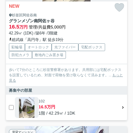
NEW
杉並区阿佐谷南
グランメゾン南阿佐ヶ谷
16.5
万円
管理/共益費5,000円
42.29㎡ (1DK) /築6年 /3階建
総武線「高円寺」駅 徒歩19分
駐輪場
オートロック
光ファイバー
宅配ボックス
防犯カメラ
敷地内ごみ置き場
歩いて7分のところに杉並警察署があります。共用部には宅配ボックス
を設置しているため、対面で荷物を受け取らなくて済みます。...
もっと
見る
募集中の部屋
102
16.5万円
1階 / 42.29㎡ / 1DK
賃貸マンション