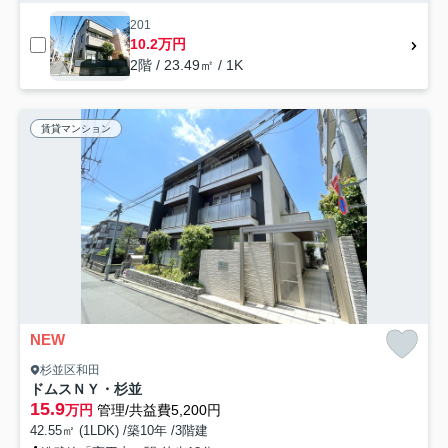
201
10.2万円
2階 / 23.49㎡ / 1K
賃貸マンション
NEW
杉並区和田
ドムスＮＹ・杉並
15.9
万円
管理/共益費5,200円
42.55㎡ (1LDK) /築10年 /3階建