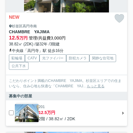
NEW
杉並区高円寺南
CHAMBRE YAJIMA
12.5
万円
管理/共益費3,000円
38.82㎡ (2DK) /築32年 /3階建
中央線「高円寺」駅 徒歩16分
駐輪場
CATV
光ファイバー
防犯カメラ
閑静な住宅地
公共下水
こだわりポイント満載のCHAMBRE YAJIMA。杉並区エリアでの住ま
いなら、住み心地も快適な「CHAMBRE YAJ...
もっと見る
募集中の部屋
201
12.5万円
2階 / 38.82㎡ / 2DK