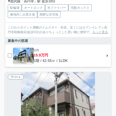
総武線「高円寺」駅 徒歩18分
駐輪場
オートロック
光ファイバー
宅配ボックス
敷地内ごみ置き場
閑静な住宅地
こだわりポイント満載のドムスＮＹ・杉並。近くにはセブンイレブン高
円寺陸橋南店(徒歩5分)がありちょっとした買い物に便利で...
もっと見る
募集中の部屋
105
15.9万円
1階 / 42.55㎡ / 1LDK
アパート