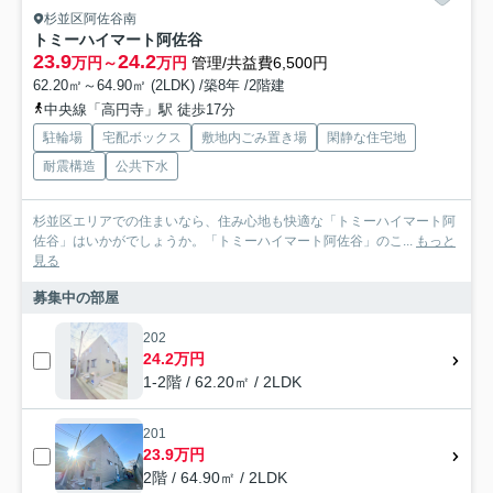
杉並区阿佐谷南
トミーハイマート阿佐谷
23.9
24.2
万円～
万円
管理/共益費6,500円
62.20㎡～64.90㎡ (2LDK) /築8年 /2階建
中央線「高円寺」駅 徒歩17分
駐輪場
宅配ボックス
敷地内ごみ置き場
閑静な住宅地
耐震構造
公共下水
杉並区エリアでの住まいなら、住み心地も快適な「トミーハイマート阿
佐谷」はいかがでしょうか。「トミーハイマート阿佐谷」のこ...
もっと
見る
募集中の部屋
202
24.2万円
1-2階 / 62.20㎡ / 2LDK
201
23.9万円
2階 / 64.90㎡ / 2LDK