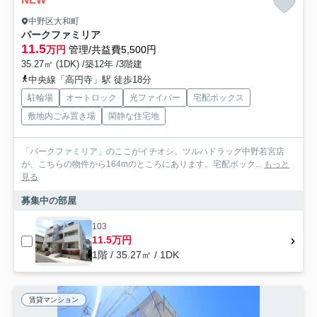
中野区大和町
パークファミリア
11.5
万円
管理/共益費5,500円
35.27㎡ (1DK) /築12年 /3階建
中央線「高円寺」駅 徒歩18分
駐輪場
オートロック
光ファイバー
宅配ボックス
敷地内ごみ置き場
閑静な住宅地
「パークファミリア」のここがイチオシ。ツルハドラッグ中野若宮店
が、こちらの物件から164mのところにあります。宅配ボック...
もっと
見る
募集中の部屋
103
11.5万円
1階 / 35.27㎡ / 1DK
賃貸マンション