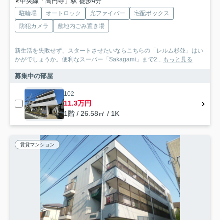
中央線「高円寺」駅 徒歩4分
駐輪場
オートロック
光ファイバー
宅配ボックス
防犯カメラ
敷地内ごみ置き場
新生活を失敗せず、スタートさせたいならこちらの「レルム杉並」はい
かがでしょうか。便利なスーパー「Sakagami」まで2...
もっと見る
募集中の部屋
102
11.3万円
1階 / 26.58㎡ / 1K
賃貸マンション