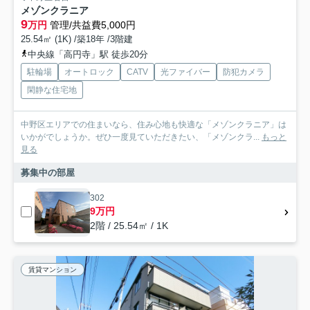
メゾンクラニア
9
万円
管理/共益費5,000円
25.54㎡ (1K) /築18年 /3階建
中央線「高円寺」駅 徒歩20分
駐輪場
オートロック
CATV
光ファイバー
防犯カメラ
閑静な住宅地
中野区エリアでの住まいなら、住み心地も快適な「メゾンクラニア」は
いかがでしょうか。ぜひ一度見ていただきたい、「メゾンクラ...
もっと
見る
募集中の部屋
302
9万円
2階 / 25.54㎡ / 1K
賃貸マンション