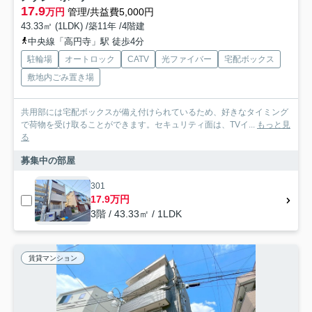
17.9
万円
管理/共益費5,000円
43.33㎡ (1LDK) /築11年 /4階建
中央線「高円寺」駅 徒歩4分
駐輪場
オートロック
CATV
光ファイバー
宅配ボックス
敷地内ごみ置き場
共用部には宅配ボックスが備え付けられているため、好きなタイミング
で荷物を受け取ることができます。セキュリティ面は、TVイ...
もっと見
る
募集中の部屋
301
17.9万円
3階 / 43.33㎡ / 1LDK
賃貸マンション