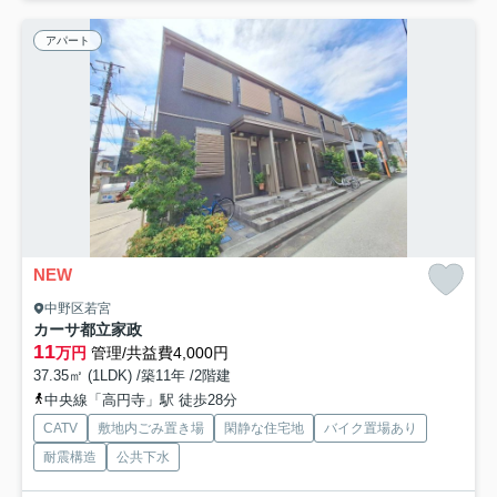
アパート
NEW
中野区若宮
カーサ都立家政
11
万円
管理/共益費4,000円
37.35㎡ (1LDK) /築11年 /2階建
中央線「高円寺」駅 徒歩28分
CATV
敷地内ごみ置き場
閑静な住宅地
バイク置場あり
耐震構造
公共下水