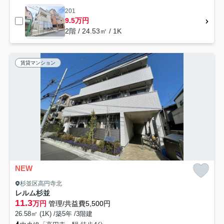
201
9.5万円
2階 / 24.53㎡ / 1K
賃貸マンション
NEW
杉並区高円寺北
レルム杉並
11.3
万円
管理/共益費5,500円
26.58㎡ (1K) /築5年 /3階建