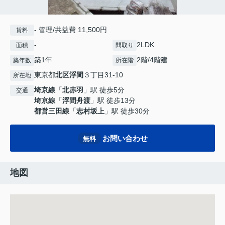
- 管理/共益費 11,500円
賃料
-
2LDK
面積
間取り
築1年
2階/4階建
築年数
所在階
東京都
北区
浮間
３丁目31-10
所在地
埼京線
「
北赤羽
」駅 徒歩5分
交通
埼京線
「
浮間舟渡
」駅 徒歩13分
都営三田線
「
志村坂上
」駅 徒歩30分
お問い合わせ
無料
地図