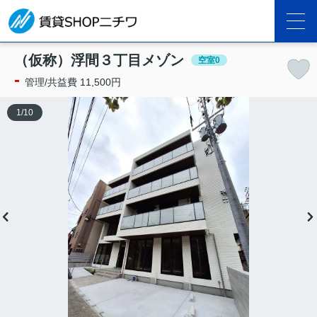
（仮称）浮間３丁目メゾン
空室0
-
管理/共益費 11,500円
1
/
10