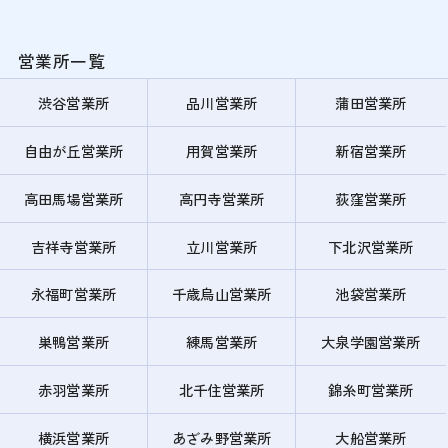
営業所一覧
渋谷営業所
品川営業所
蒲田営業所
自由が丘営業所
用賀営業所
新宿営業所
高田馬場営業所
高円寺営業所
荻窪営業所
吉祥寺営業所
立川営業所
下北沢営業所
永福町営業所
千歳烏山営業所
池袋営業所
巣鴨営業所
練馬営業所
大泉学園営業所
赤羽営業所
北千住営業所
錦糸町営業所
横浜営業所
あざみ野営業所
大船営業所