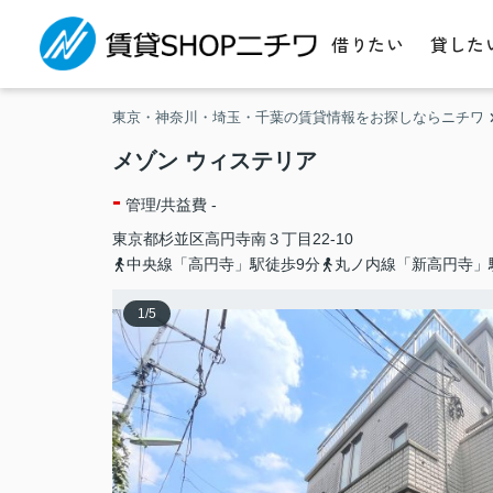
借りたい
貸した
東京・神奈川・埼玉・千葉の賃貸情報をお探しならニチワ
メゾン ウィステリア
-
管理/共益費 -
東京都
杉並区
高円寺南
３丁目22-10
中央線「高円寺」駅徒歩9分
丸ノ内線「新高円寺」
1
/
5