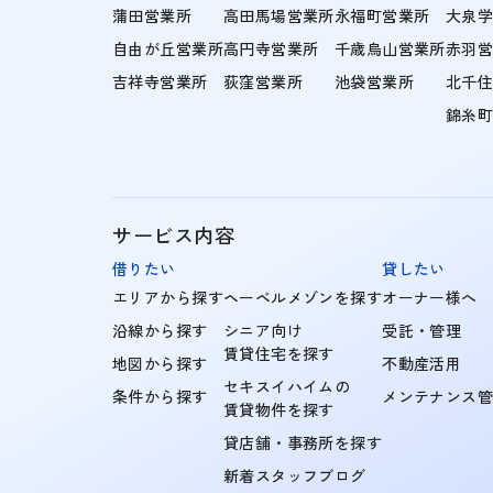
蒲田営業所
高田馬場営業所
永福町営業所
大泉
自由が丘営業所
高円寺営業所
千歳烏山営業所
赤羽
吉祥寺営業所
荻窪営業所
池袋営業所
北千
錦糸
サービス内容
借りたい
貸したい
エリアから探す
ヘーベルメゾンを探す
オーナー様へ
沿線から探す
シニア向け
受託・管理
賃貸住宅を探す
地図から探す
不動産活用
セキスイハイムの
条件から探す
メンテナンス
賃貸物件を探す
貸店舗・事務所を探す
新着スタッフブログ