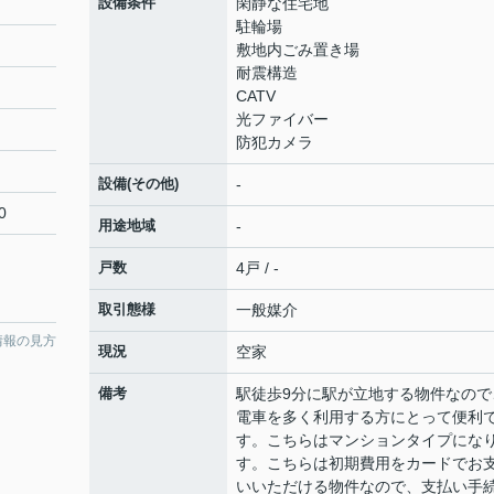
設備条件
閑静な住宅地
駐輪場
敷地内ごみ置き場
耐震構造
CATV
光ファイバー
防犯カメラ
設備(その他)
-
0
用途地域
-
戸数
4戸 / -
取引態様
一般媒介
情報の見方
現況
空家
備考
駅徒歩9分に駅が立地する物件なので
電車を多く利用する方にとって便利
す。こちらはマンションタイプにな
す。こちらは初期費用をカードでお
いいただける物件なので、支払い手