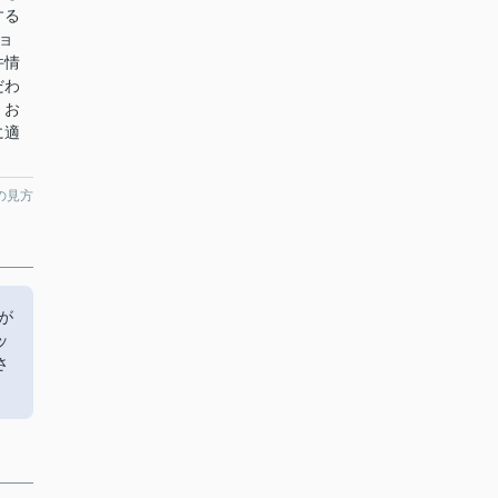
する
ョ
件情
だわ
、お
に適
の見方
が
ッ
さ