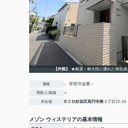
【外観】
★耐震・耐火性に優れた旭化成
-
管理/共益費
-
価格
-/-
間取り/面積
東京都
杉並区
高円寺南
３丁目22-10
所在地
メゾン ウィステリアの基本情報