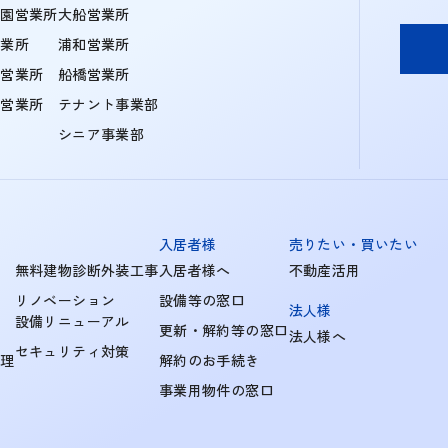
学園営業所
大船営業所
営業所
浦和営業所
住営業所
船橋営業所
町営業所
テナント事業部
シニア事業部
入居者様
売りたい・買いたい
無料建物診断外装工事
入居者様へ
不動産活用
リノベーション
設備等の窓口
法人様
設備リニューアル
更新・解約等の窓口
法人様へ
セキュリティ対策
管理
解約のお手続き
事業用物件の窓口