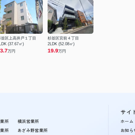
杉並区上高井戸１丁目
杉並区宮前４丁目
LDK (37.67㎡)
2LDK (52.08㎡)
3.7
19.9
万円
万円
サイ
営業所
横浜営業所
ホーム
営業所
あざみ野営業所
お知ら