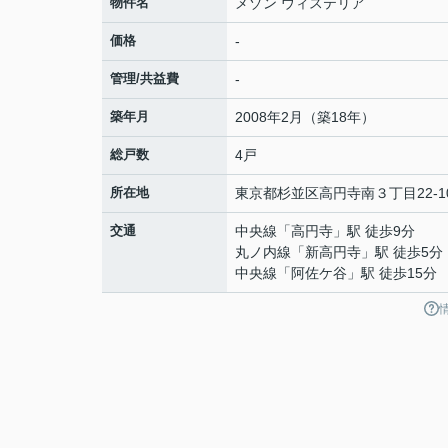
物件名
メゾン ウィステリア
価格
-
管理/共益費
-
築年月
2008年2月（築18年）
総戸数
4戸
所在地
東京都
杉並区
高円寺南
３丁目22-1
交通
中央線
「
高円寺
」駅 徒歩9分
丸ノ内線
「
新高円寺
」駅 徒歩5分
中央線
「
阿佐ケ谷
」駅 徒歩15分