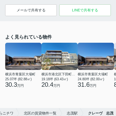
メールで共有する
LINEで共有する
よく見られている物件
横浜市青葉区大場町
横浜市港北区下田町２丁目
横浜市青葉区大場町
25.07坪 (82.88㎡)
19.18坪 (63.43㎡)
24.80坪 (82.00㎡)
1
30.3
20.4
31.6
万円
万円
万円
らニチワ
北区の賃貸物件一覧
志茂駅
クレーヴ 志茂