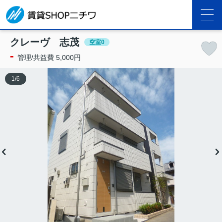
クレーヴ 志茂
空室0
-
管理/共益費 5,000円
1
/
6