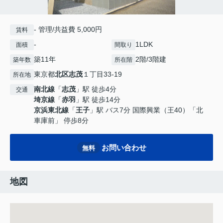
- 管理/共益費 5,000円
賃料
-
1LDK
面積
間取り
築11年
2階/3階建
築年数
所在階
東京都
北区
志茂
１丁目33-19
所在地
南北線
「
志茂
」駅 徒歩4分
交通
埼京線
「
赤羽
」駅 徒歩14分
京浜東北線
「
王子
」駅 バス7分 国際興業（王40）「北
車庫前」 停歩8分
お問い合わせ
無料
地図