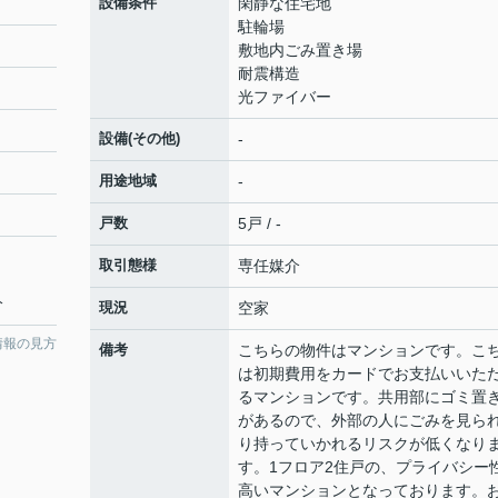
設備条件
閑静な住宅地
駐輪場
敷地内ごみ置き場
耐震構造
光ファイバー
設備(その他)
-
用途地域
-
戸数
5戸 / -
取引態様
専任媒介
分
現況
空家
情報の見方
備考
こちらの物件はマンションです。こ
は初期費用をカードでお支払いいた
るマンションです。共用部にゴミ置
があるので、外部の人にごみを見ら
り持っていかれるリスクが低くなり
す。1フロア2住戸の、プライバシー
高いマンションとなっております。