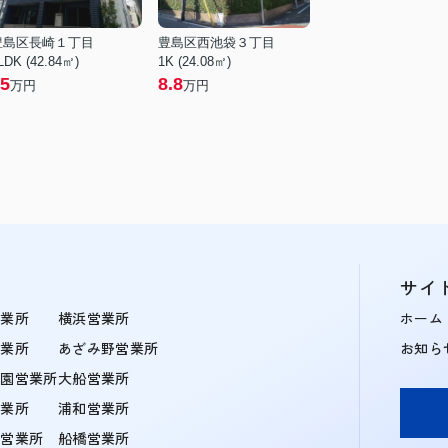
豊島区長崎１丁目
豊島区西池袋３丁目
LDK (42.84㎡)
1K (24.08㎡)
5
8.8
万円
万円
サイ
営業所
横浜営業所
ホーム
営業所
あざみ野営業所
お知ら
学園営業所
大船営業所
営業所
浦和営業所
住営業所
船橋営業所