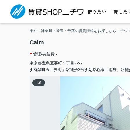
借りたい
貸した
東京・神奈川・埼玉・千葉の賃貸情報をお探しならニチワ
Calm
-
管理/共益費 -
東京都
豊島区
要町
１丁目22-7
有楽町線「要町」駅徒歩3分
副都心線「池袋」駅徒
1
/
6