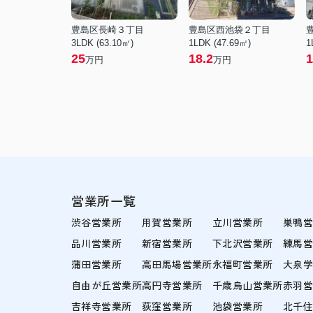
豊島区長崎３丁目
豊島区西池袋２丁目
3LDK (63.10㎡)
1LDK (47.69㎡)
1
25
18.2
1
万円
万円
営業所一覧
渋谷営業所
用賀営業所
立川営業所
巣鴨
品川営業所
新宿営業所
下北沢営業所
練馬
蒲田営業所
高田馬場営業所
永福町営業所
大泉
自由が丘営業所
高円寺営業所
千歳烏山営業所
赤羽
吉祥寺営業所
荻窪営業所
池袋営業所
北千