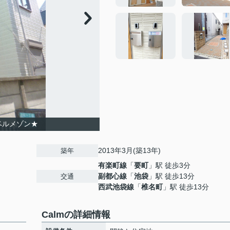
ベルメゾン★
2013年3月(築13年)
築年
有楽町線
「
要町
」駅 徒歩3分
副都心線
「
池袋
」駅 徒歩13分
交通
西武池袋線
「
椎名町
」駅 徒歩13分
Calmの詳細情報