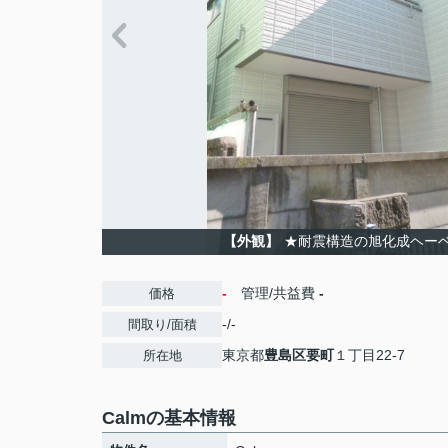
【外観】
★耐震構造の旭化成ヘー
-
管理/共益費
-
価格
-/-
間取り/面積
東京都
豊島区
要町
１丁目22-7
所在地
Calmの基本情報