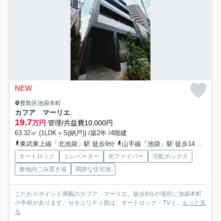
NEW
豊島区池袋本町
カフア マーリエ
19.7
万円
管理/共益費10,000円
63.32㎡ (1LDK＋S(納戸)) /築2年 /4階建
東武東上線「北池袋」駅 徒歩9分
山手線「池袋」駅 徒歩14分
東武
オートロック
エレベーター
光ファイバー
宅配ボックス
敷地内ごみ置き場
閑静な住宅地
こだわりポイント満載のカフア マーリエ。徒歩8分の場所に池袋本町
小学校があります。セキュリティ面は、オートロック・TVイ...
もっと見
る