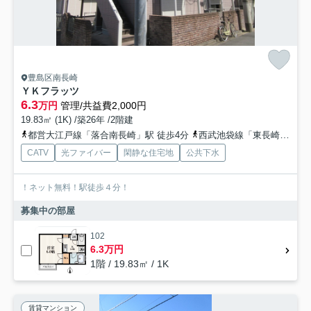
豊島区南長崎
ＹＫフラッツ
6.3
万円
管理/共益費2,000円
19.83㎡ (1K) /築26年 /2階建
都営大江戸線「落合南長崎」駅 徒歩4分
西武池袋線「東長崎」駅 徒歩10分
CATV
光ファイバー
閑静な住宅地
公共下水
！ネット無料！駅徒歩４分！
募集中の部屋
102
6.3万円
1階 / 19.83㎡ / 1K
賃貸マンション