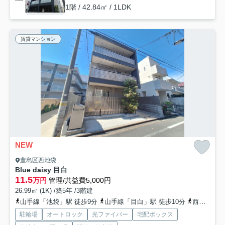
1階 / 42.84㎡ / 1LDK
賃貸マンション
NEW
豊島区西池袋
Blue daisy 目白
11.5
万円
管理/共益費5,000円
26.99㎡ (1K) /築5年 /3階建
山手線「池袋」駅 徒歩9分
山手線「目白」駅 徒歩10分
西武池袋線「椎名町」駅 徒歩12分
駐輪場
オートロック
光ファイバー
宅配ボックス