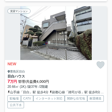
賃貸マンション
NEW
豊島区目白
目白ハウス
7
万円
管理/共益費4,000円
20.66㎡ (1K) /築37年 /2階建
山手線「目白」駅 徒歩4分
副都心線「雑司が谷」駅 徒歩8分
副都
駐輪場
CATV
インターネット対応
閑静な住宅地
耐震構造
公共下水