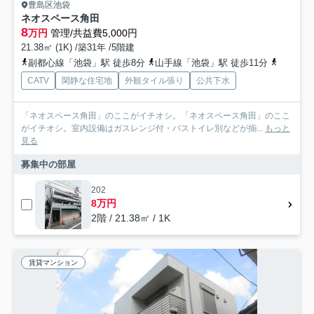
豊島区池袋
ネオスペース角田
8
万円
管理/共益費5,000円
21.38㎡ (1K) /築31年 /5階建
副都心線「池袋」駅 徒歩8分
山手線「池袋」駅 徒歩11分
有楽町線
CATV
閑静な住宅地
外観タイル張り
公共下水
「ネオスペース角田」のここがイチオシ。「ネオスペース角田」のここ
がイチオシ。室内設備はガスレンジ付・バストイレ別などが揃...
もっと
見る
募集中の部屋
202
8万円
2階 / 21.38㎡ / 1K
賃貸マンション