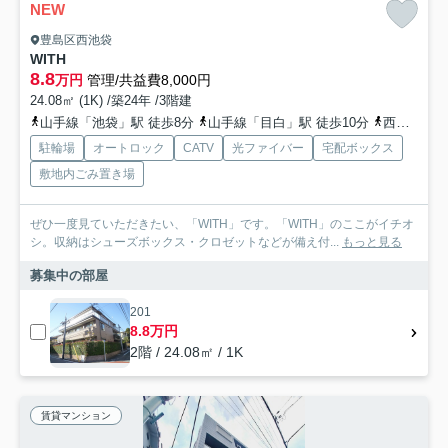
NEW
豊島区西池袋
WITH
8.8
万円
管理/共益費8,000円
24.08㎡ (1K) /築24年 /3階建
山手線「池袋」駅 徒歩8分
山手線「目白」駅 徒歩10分
西武池袋線「椎名町」駅 徒歩9分
駐輪場
オートロック
CATV
光ファイバー
宅配ボックス
敷地内ごみ置き場
ぜひ一度見ていただきたい、「WITH」です。「WITH」のここがイチオ
シ。収納はシューズボックス・クロゼットなどが備え付...
もっと見る
募集中の部屋
201
8.8万円
2階 / 24.08㎡ / 1K
賃貸マンション