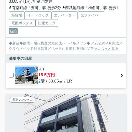
33.85㎡ (1R) /新築 /4階建
有楽町線「要町」駅 徒歩2分
西武池袋線「椎名町」駅 徒歩10分
山
駐輪場
オートロック
エレベーター
光ファイバー
宅配ボックス
防犯カメラ
新築
◆新築◆耐震・耐火構造の旭化成ヘーベルメゾン◆ ／2026年4月完成／
クラウドベッド付き賃貸／ベッドが昇降し下部にソファ...
もっと見る
募集中の部屋
201
15.5万円
2階 / 33.85㎡ / 1R
賃貸マンション