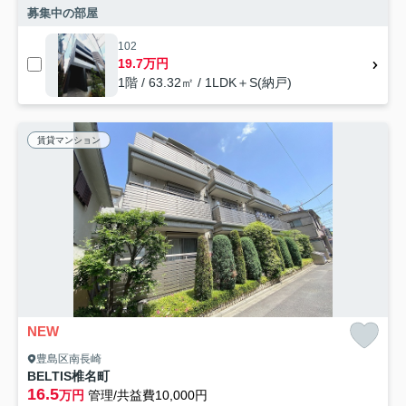
募集中の部屋
102
19.7万円
1階 / 63.32㎡ / 1LDK＋S(納戸)
賃貸マンション
NEW
豊島区南長崎
BELTIS椎名町
16.5
万円
管理/共益費10,000円