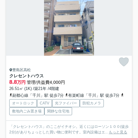
豊島区高松
クレセントハウス
8.8
万円
管理/共益費4,000円
26.51㎡ (1K) /築21年 /4階建
副都心線「千川」駅 徒歩7分
有楽町線「千川」駅 徒歩7分
副都心
オートロック
CATV
光ファイバー
防犯カメラ
敷地内ごみ置き場
閑静な住宅地
「クレセントハウス」のここがイチオシ。近くにはローソン１００(徒歩
2分)がありちょっとした買い物に便利です。室内設備はエ...
もっと見る