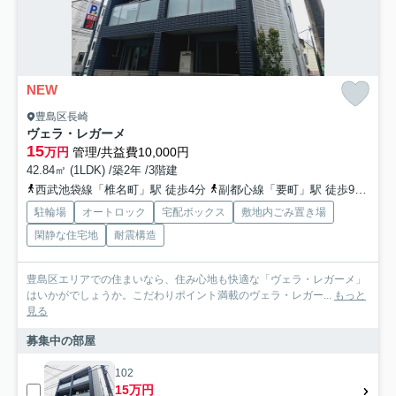
NEW
豊島区長崎
ヴェラ・レガーメ
15
万円
管理/共益費10,000円
42.84㎡ (1LDK) /築2年 /3階建
西武池袋線「椎名町」駅 徒歩4分
副都心線「要町」駅 徒歩9分
副
駐輪場
オートロック
宅配ボックス
敷地内ごみ置き場
閑静な住宅地
耐震構造
豊島区エリアでの住まいなら、住み心地も快適な「ヴェラ・レガーメ」
はいかがでしょうか。こだわりポイント満載のヴェラ・レガー...
もっと
見る
募集中の部屋
102
15万円