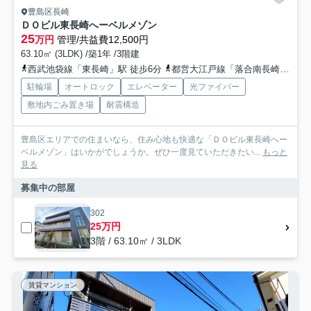
豊島区長崎
ＤＯビル東長崎へーベルメゾン
25
万円
管理/共益費12,500円
63.10㎡ (3LDK) /築1年 /3階建
西武池袋線「東長崎」駅 徒歩6分
都営大江戸線「落合南長崎」駅 徒歩11分
駐輪場
オートロック
エレベーター
光ファイバー
敷地内ごみ置き場
耐震構造
豊島区エリアでの住まいなら、住み心地も快適な「ＤＯビル東長崎へー
ベルメゾン」はいかがでしょうか。ぜひ一度見ていただきたい...
もっと
見る
募集中の部屋
302
25万円
3階 / 63.10㎡ / 3LDK
賃貸マンション