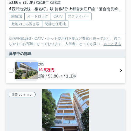
53.86㎡ (1LDK) /築19年 /3階建
西武池袋線「椎名町」駅 徒歩8分
都営大江戸線「落合南長崎」駅 徒歩10分
駐輪場
オートロック
CATV
光ファイバー
敷地内ごみ置き場
閑静な住宅地
室内設備はBS・CATV・ネット使用料不要など豊富に揃っており、過ご
しやすいお部屋になっております。入居者にとっても扱い...
もっと見る
募集中の部屋
205
16.5万円
2階 / 53.86㎡ / 1LDK
賃貸マンション