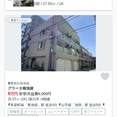
1階 / 27.55㎡ / 1K
賃貸マンション
豊島区南池袋
グラータ南池袋
9
万円
管理/共益費6,000円
25.07㎡ (1K) /築21年 /4階建
有楽町線「東池袋」駅 徒歩4分
山手線「池袋」駅 徒歩9分
副都心
駐輪場
オートロック
エレベーター
CATV
光ファイバー