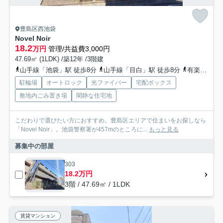
豊島区西池袋
Novel Noir
18.2
万円
管理/共益費3,000円
47.69㎡ (1LDK) /築12年 /3階建
山手線「池袋」駅 徒歩8分
山手線「目白」駅 徒歩8分
有楽町線「池袋」駅 徒歩8分
駐輪場
オートロック
光ファイバー
宅配ボックス
敷地内ごみ置き場
閑静な住宅地
こだわりで選びたい方におすすめ。豊島区エリアで住まいをお探しなら
「Novel Noir」。池袋警察署が457mのところに...
もっと見る
募集中の部屋
303
18.2万円
3階 / 47.69㎡ / 1LDK
賃貸マンション