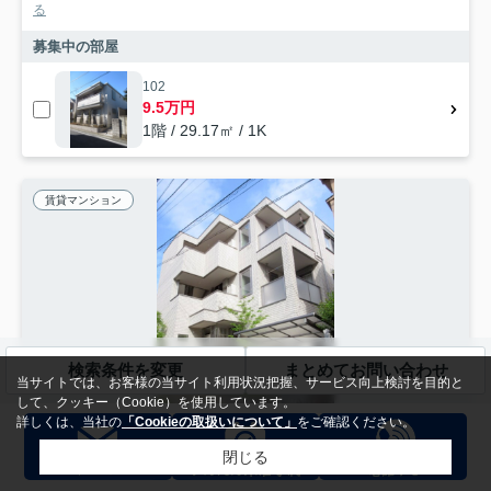
る
募集中の部屋
102
9.5万円
1階 / 29.17㎡ / 1K
賃貸マンション
検索条件を変更
まとめてお問い合わせ
当サイトでは、お客様の当サイト利用状況把握、サービス向上検討を目的と
して、クッキー（Cookie）を使用しています。
詳しくは、当社の
「Cookieの取扱いについて」
をご確認ください。
閉じる
豊島区駒込
Ｖｅｇａ ｋｏｍａｇｏｍｅ Ｅａｓｔ