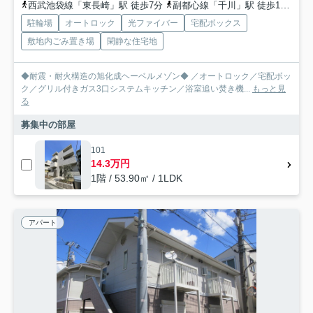
西武池袋線「東長崎」駅 徒歩7分
副都心線「千川」駅 徒歩13分
都
駐輪場
オートロック
光ファイバー
宅配ボックス
敷地内ごみ置き場
閑静な住宅地
◆耐震・耐火構造の旭化成ヘーベルメゾン◆ ／オートロック／宅配ボッ
ク／グリル付きガス3口システムキッチン／浴室追い焚き機...
もっと見
る
募集中の部屋
101
14.3万円
1階 / 53.90㎡ / 1LDK
アパート