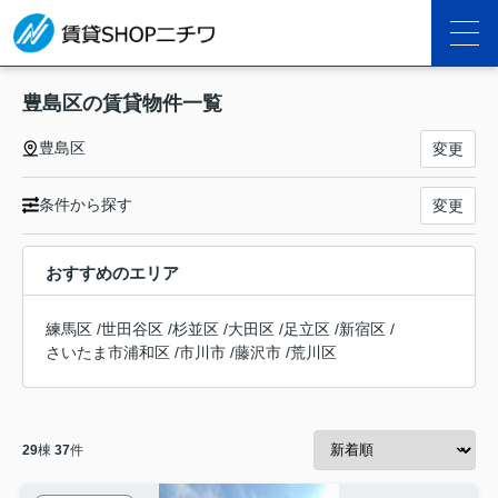
豊島区の賃貸物件一覧
豊島区
変更
条件から探す
変更
おすすめのエリア
練馬区
/
世田谷区
/
杉並区
/
大田区
/
足立区
/
新宿区
/
さいたま市浦和区
/
市川市
/
藤沢市
/
荒川区
29
棟
37
件