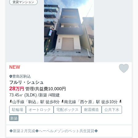
賃貸マンション
NEW
豊島区駒込
フルリ・シュシュ
28
万円
管理/共益費10,000円
73.45㎡ (3LDK) /新築 /4階建
山手線「駒込」駅 徒歩8分
南北線「西ケ原」駅 徒歩10分
京浜東北
駐輪場
オートロック
宅配ボックス
耐震構造
公共下水
新築
◆新築２月完成◆へーベルメゾンのペット共生賃貸◆