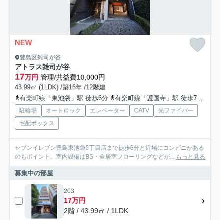
NEW
豊島区雑司が谷
アトラス雑司が谷
17
万円
管理/共益費10,000円
43.99㎡ (1LDK) /築16年 /12階建
有楽町線「東池袋」駅 徒歩6分
有楽町線「護国寺」駅 徒歩7分
副
駐輪場
オートロック
エレベーター
CATV
光ファイバー
宅配ボックス
セブンイレブン豊島東池袋5丁目店まで徒歩6分と近場にコンビニがある
のもポイント。室内設備はBS・全居室フローリングなどが...
もっと見る
募集中の部屋
203
17万円
2階 / 43.99㎡ / 1LDK