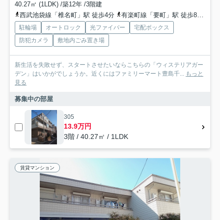
40.27㎡ (1LDK) /築12年 /3階建
西武池袋線「椎名町」駅 徒歩4分
有楽町線「要町」駅 徒歩8分
副
駐輪場
オートロック
光ファイバー
宅配ボックス
防犯カメラ
敷地内ごみ置き場
新生活を失敗せず、スタートさせたいならこちらの「ウィステリアガー
デン」はいかがでしょうか。近くにはファミリーマート豊島千...
もっと
見る
募集中の部屋
305
13.9万円
3階 / 40.27㎡ / 1LDK
賃貸マンション