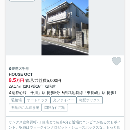
豊島区千早
HOUSE OCT
9.5
万円
管理/共益費5,000円
29.17㎡ (1K) /築16年 /2階建
副都心線「千川」駅 徒歩5分
西武池袋線「東長崎」駅 徒歩13分
有
駐輪場
オートロック
光ファイバー
宅配ボックス
敷地内ごみ置き場
閑静な住宅地
サンクス豊島要町2丁目店まで徒歩6分と近場にコンビニがあるのもポイ
ント。収納はウォークインクロゼット・シューズボックスな...
もっと見