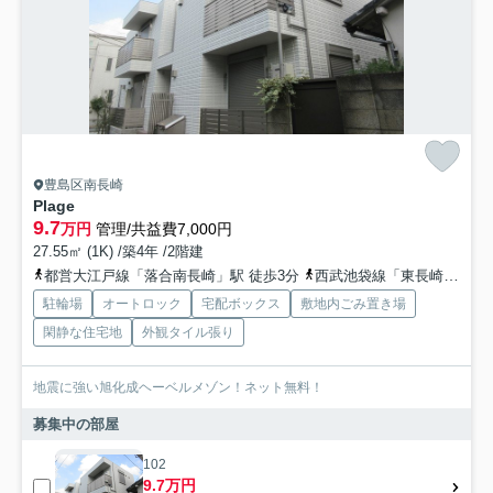
豊島区南長崎
Plage
9.7
万円
管理/共益費7,000円
27.55㎡ (1K) /築4年 /2階建
都営大江戸線「落合南長崎」駅 徒歩3分
西武池袋線「東長崎」駅 徒歩10分
駐輪場
オートロック
宅配ボックス
敷地内ごみ置き場
閑静な住宅地
外観タイル張り
地震に強い旭化成ヘーベルメゾン！ネット無料！
募集中の部屋
102
9.7万円