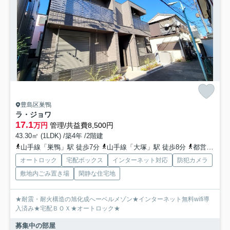
豊島区巣鴨
ラ・ジョワ
17.1
万円
管理/共益費8,500円
43.30㎡ (1LDK) /築4年 /2階建
山手線「巣鴨」駅 徒歩7分
山手線「大塚」駅 徒歩8分
都営三田線「西巣鴨」駅 徒歩14分
オートロック
宅配ボックス
インターネット対応
防犯カメラ
敷地内ごみ置き場
閑静な住宅地
★耐震・耐火構造の旭化成へーベルメゾン★インターネット無料wifi導
入済み★宅配ＢＯＸ★オートロック★
募集中の部屋