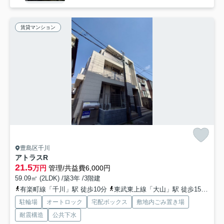
賃貸マンション
豊島区千川
アトラスR
21.5
万円
管理/共益費6,000円
59.09㎡ (2LDK) /築3年 /3階建
有楽町線「千川」駅 徒歩10分
東武東上線「大山」駅 徒歩15分
有
駐輪場
オートロック
宅配ボックス
敷地内ごみ置き場
耐震構造
公共下水