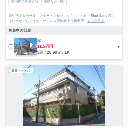
敷地内ごみ置き場
閑静な住宅地
新生活を失敗せず、スタートさせたいならこちらの「Blue daisy 目白」
はいかがでしょうか。サンクス西池袋上り屋敷店...
もっと見る
募集中の部屋
301
11.5万円
3階 / 26.99㎡ / 1K
賃貸マンション