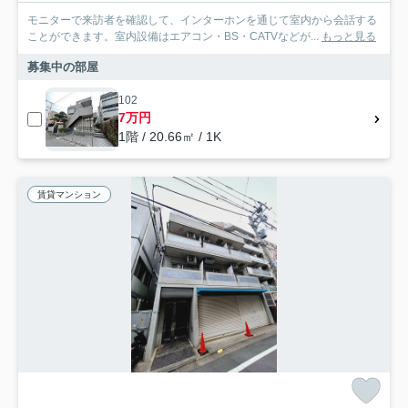
モニターで来訪者を確認して、インターホンを通じて室内から会話する
ことができます。室内設備はエアコン・BS・CATVなどが...
もっと見る
募集中の部屋
102
7万円
1階 / 20.66㎡ / 1K
賃貸マンション