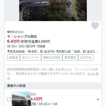
豊島区目白
ラ・シャンブル目白
6.4
万円
管理/共益費4,000円
18.15㎡ (1K) /築32年 /2階建
西武池袋線「椎名町」駅 徒歩5分
副都心線「池袋」駅 徒歩14分
山
駐輪場
光ファイバー
閑静な住宅地
耐震構造
公共下水
西武池袋線椎名町駅周辺への引っ越しをお考えなら「ラ・シャンブル目
白」。来訪者をモニターで確認できるTVインターホン付きで...
もっと見
る
募集中の部屋
203
6.4万円
2階 / 18.15㎡ / 1K