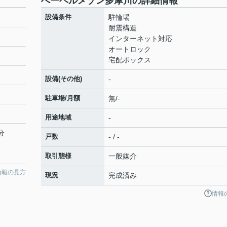
へーベルメゾン多摩川の詳細情報
設備条件
駐輪場
耐震構造
インターネット対応
オートロック
宅配ボックス
設備(その他)
-
駐車場/月額
無/-
用途地域
-
分
戸数
- / -
取引態様
一般媒介
情報の見方
現況
完成済み
情報