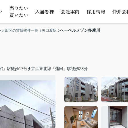
売りたい
い
入居者様
会社案内
採用情報
仲介会
買いたい
へーベルメゾン多摩川
大田区の賃貸物件一覧
矢口渡駅
沼」駅徒歩17分
京浜東北線「蒲田」駅徒歩23分