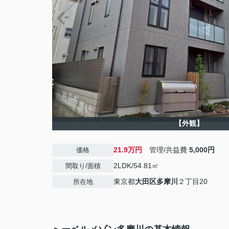
【外観】
21.9万円
管理/共益費
5,000円
価格
2LDK/54.81㎡
間取り/面積
東京都
大田区
多摩川
２丁目20
所在地