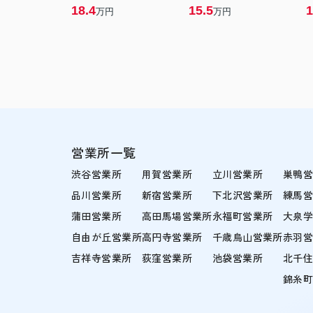
18.4
15.5
1
万円
万円
営業所一覧
渋谷営業所
用賀営業所
立川営業所
巣鴨
品川営業所
新宿営業所
下北沢営業所
練馬
蒲田営業所
高田馬場営業所
永福町営業所
大泉
自由が丘営業所
高円寺営業所
千歳烏山営業所
赤羽
吉祥寺営業所
荻窪営業所
池袋営業所
北千
錦糸