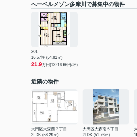
へーベルメゾン多摩川で募集中の物件
201
16.57坪 (54.81㎡)
21.9
万円(13216.66円/坪)
近隣の物件
大田区大森西７丁目
大田区大森南５丁目
2LDK (58.29㎡)
2LDK (51.76㎡)
1