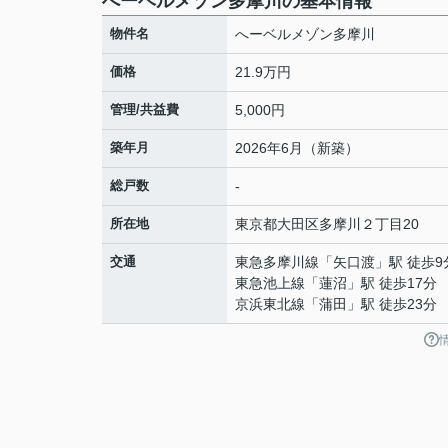
へーベルメゾン多摩川の基本情報
物件名
へーベルメゾン多摩川
価格
21.9万円
管理/共益費
5,000円
築年月
2026年6月（新築）
総戸数
-
所在地
東京都
大田区
多摩川
２丁目20
交通
東急多摩川線
「
矢口渡
」駅 徒歩9
東急池上線
「
蓮沼
」駅 徒歩17分
京浜東北線
「
蒲田
」駅 徒歩23分