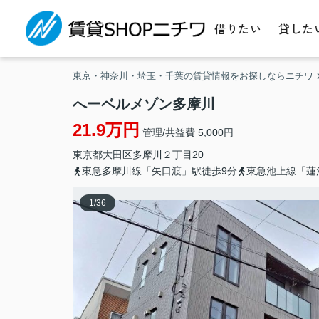
借りたい
貸した
東京・神奈川・埼玉・千葉の賃貸情報をお探しならニチワ
へーベルメゾン多摩川
21.9万円
管理/共益費 5,000円
東京都
大田区
多摩川
２丁目20
東急多摩川線「矢口渡」駅徒歩9分
東急池上線「蓮
1
/
36