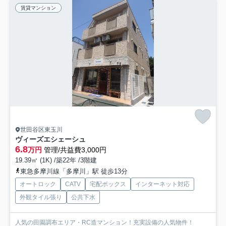
賃貸マンション
世田谷区東玉川
ヴィーズエシェーシュ
6.8
万円
管理/共益費3,000円
19.39㎡ (1K) /築22年 /3階建
東急多摩川線「多摩川」駅 徒歩13分
オートロック
CATV
宅配ボックス
インターネット対応
外観タイル張り
公共下水
人気の田園調布エリア・RC造マンション！充実設備の人気物件！