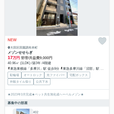
NEW
大田区田園調布本町
メゾンせせらぎ
17
万円
管理/共益費9,000円
40.96㎡ (1LDK) /築3年 /4階建
東急東横線「多摩川」駅 徒歩9分
東急多摩川線「沼部」駅 徒歩8分
駐輪場
オートロック
光ファイバー
宅配ボックス
外観タイル張り
公共下水
★2023年3月完成★ペット共生旭化成ヘーベルメゾン★
募集中の部屋
402