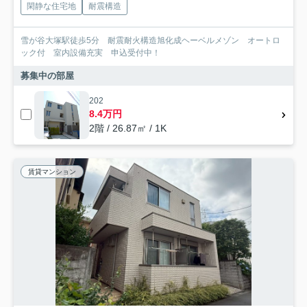
閑静な住宅地
耐震構造
雪が谷大塚駅徒歩5分 耐震耐火構造旭化成ヘーベルメゾン オートロ
ック付 室内設備充実 申込受付中！
募集中の部屋
202
8.4万円
2階 / 26.87㎡ / 1K
賃貸マンション