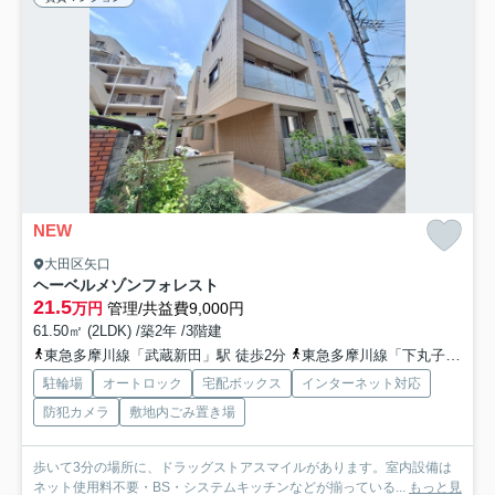
NEW
大田区矢口
ヘーベルメゾンフォレスト
21.5
万円
管理/共益費9,000円
61.50㎡ (2LDK) /築2年 /3階建
東急多摩川線「武蔵新田」駅 徒歩2分
東急多摩川線「下丸子」駅 徒歩9分
駐輪場
オートロック
宅配ボックス
インターネット対応
防犯カメラ
敷地内ごみ置き場
歩いて3分の場所に、ドラッグストアスマイルがあります。室内設備は
ネット使用料不要・BS・システムキッチンなどが揃っている...
もっと見