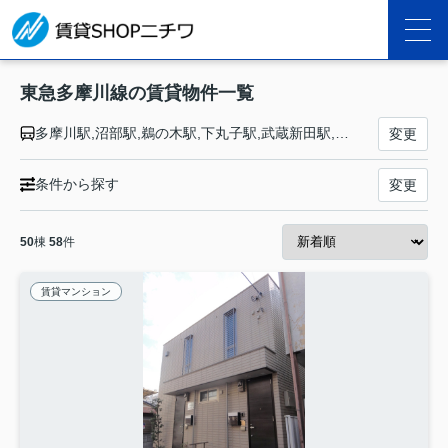
東急多摩川線の賃貸物件一覧
多摩川駅,沼部駅,鵜の木駅,下丸子駅,武蔵新田駅,矢口渡駅,蒲田駅
変更
条件から探す
変更
50
棟
58
件
賃貸マンション