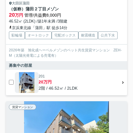
大田区蒲田
（仮称）蒲田２丁目メゾン
20
万円
管理/共益費8,000円
46.52㎡ (2LDK) /築1年未満 /3階建
京浜東北線「蒲田」駅 徒歩14分
駐輪場
オートロック
宅配ボックス
耐震構造
公共下水
2026年築 旭化成ヘーベルメゾンのペット共生賃貸マンション ZEH-
M（太陽光発電による売電有）
募集中の部屋
201
20万円
2階 / 46.52㎡ / 2LDK
賃貸マンション