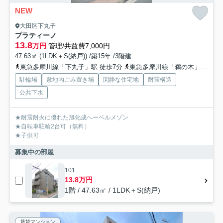
NEW
大田区下丸子
プラティーノ
13.8
万円
管理/共益費7,000円
47.63㎡ (1LDK＋S(納戸)) /築15年 /3階建
東急多摩川線「下丸子」駅 徒歩7分
東急多摩川線「鵜の木」駅 徒歩9分
駐輪場
敷地内ごみ置き場
閑静な住宅地
耐震構造
公共下水
★耐震耐火に優れた旭化成へーベルメゾン
★自転車駐輪2台可（無料）
★子供可
募集中の部屋
101
13.8万円
1階 / 47.63㎡ / 1LDK＋S(納戸)
賃貸マンション