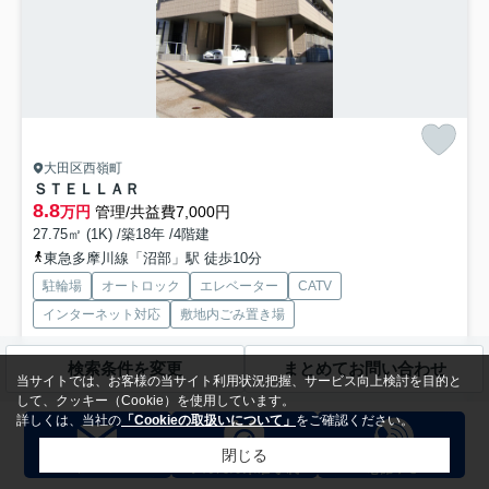
大田区西嶺町
ＳＴＥＬＬＡＲ
8.8
万円
管理/共益費7,000円
27.75㎡ (1K) /築18年 /4階建
東急多摩川線「沼部」駅 徒歩10分
駐輪場
オートロック
エレベーター
CATV
インターネット対応
敷地内ごみ置き場
検索条件を変更
まとめてお問い合わせ
耐震耐火構造旭化成ヘーベルメゾン オートロック エレベーター ネ
当サイトでは、お客様の当サイト利用状況把握、サービス向上検討を目的と
ット無料Wi-Fi！
して、クッキー（Cookie）を使用しています。
詳しくは、当社の
「Cookieの取扱いについて」
をご確認ください。
募集中の部屋
閉じる
405
8.8万円