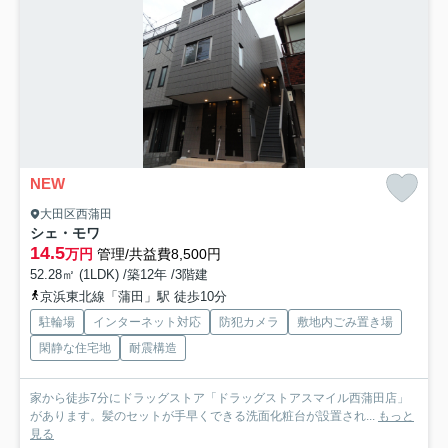
NEW
大田区西蒲田
シェ・モワ
14.5
万円
管理/共益費8,500円
52.28㎡ (1LDK) /築12年 /3階建
京浜東北線「蒲田」駅 徒歩10分
駐輪場
インターネット対応
防犯カメラ
敷地内ごみ置き場
閑静な住宅地
耐震構造
家から徒歩7分にドラッグストア「ドラッグストアスマイル西蒲田店」
があります。髪のセットが手早くできる洗面化粧台が設置され...
もっと
見る