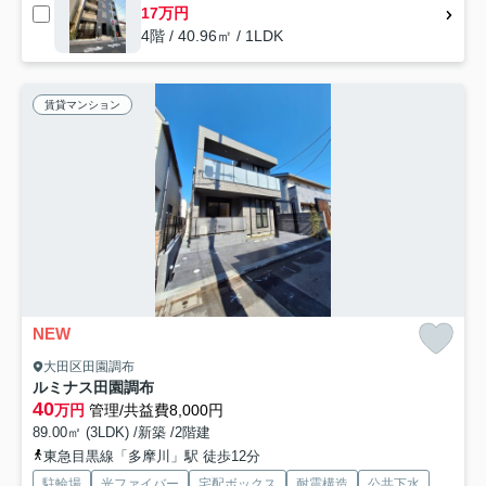
17万円
4階 / 40.96㎡ / 1LDK
賃貸マンション
NEW
大田区田園調布
ルミナス田園調布
40
万円
管理/共益費8,000円
89.00㎡ (3LDK) /新築 /2階建
東急目黒線「多摩川」駅 徒歩12分
駐輪場
光ファイバー
宅配ボックス
耐震構造
公共下水