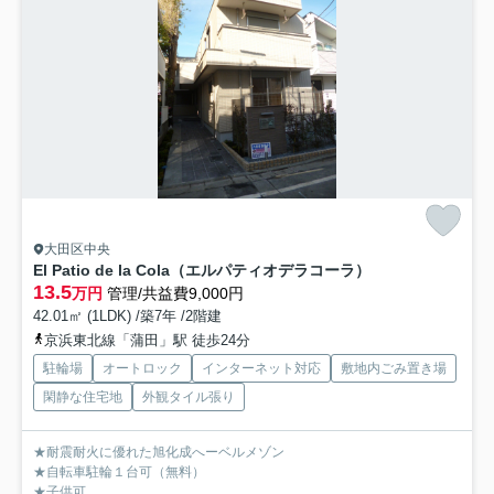
大田区中央
El Patio de la Cola（エルパティオデラコーラ）
13.5
万円
管理/共益費9,000円
42.01㎡ (1LDK) /築7年 /2階建
京浜東北線「蒲田」駅 徒歩24分
駐輪場
オートロック
インターネット対応
敷地内ごみ置き場
閑静な住宅地
外観タイル張り
★耐震耐火に優れた旭化成へーベルメゾン
★自転車駐輪１台可（無料）
★子供可