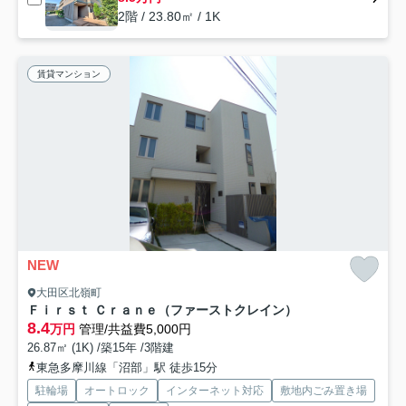
2階 / 23.80㎡ / 1K
賃貸マンション
NEW
大田区北嶺町
Ｆｉｒｓｔ Ｃｒａｎｅ（ファーストクレイン）
8.4
万円
管理/共益費5,000円
26.87㎡ (1K) /築15年 /3階建
東急多摩川線「沼部」駅 徒歩15分
駐輪場
オートロック
インターネット対応
敷地内ごみ置き場