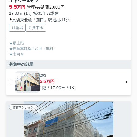
エトワールピア
5.5
万円
管理/共益費2,000円
17.00㎡ (1K) /築33年 /2階建
京浜東北線「蒲田」駅 徒歩11分
駐輪場
公共下水
★最上階
★自転車駐輪１台可（無料）
★南向き
募集中の部屋
203
5.5万円
1階 / 17.00㎡ / 1K
賃貸マンション