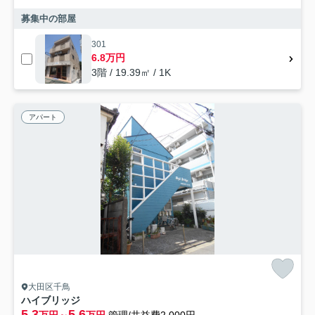
募集中の部屋
301
6.8万円
3階 / 19.39㎡ / 1K
アパート
大田区千鳥
ハイブリッジ
5.3
5.6