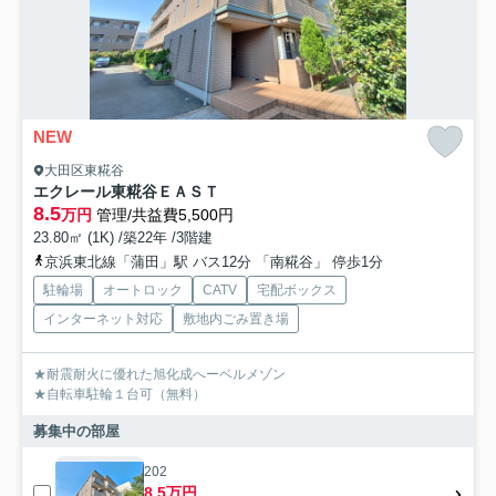
NEW
大田区東糀谷
エクレール東糀谷ＥＡＳＴ
8.5
万円
管理/共益費5,500円
23.80㎡ (1K) /築22年 /3階建
京浜東北線「蒲田」駅 バス12分 「南糀谷」 停歩1分
駐輪場
オートロック
CATV
宅配ボックス
インターネット対応
敷地内ごみ置き場
★耐震耐火に優れた旭化成へーベルメゾン
★自転車駐輪１台可（無料）
募集中の部屋
202
8.5万円