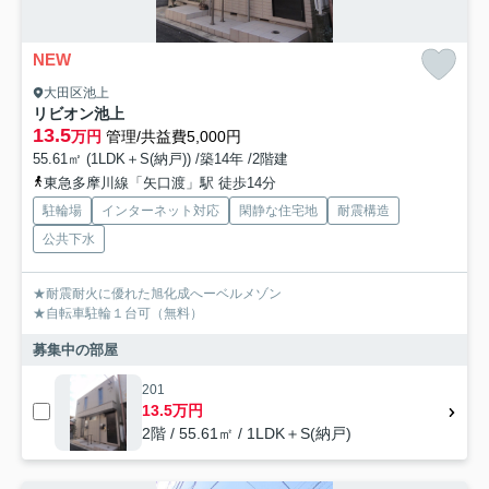
NEW
大田区池上
リビオン池上
13.5
万円
管理/共益費5,000円
55.61㎡ (1LDK＋S(納戸)) /築14年 /2階建
東急多摩川線「矢口渡」駅 徒歩14分
駐輪場
インターネット対応
閑静な住宅地
耐震構造
公共下水
★耐震耐火に優れた旭化成へーベルメゾン
★自転車駐輪１台可（無料）
募集中の部屋
201
13.5万円
2階 / 55.61㎡ / 1LDK＋S(納戸)