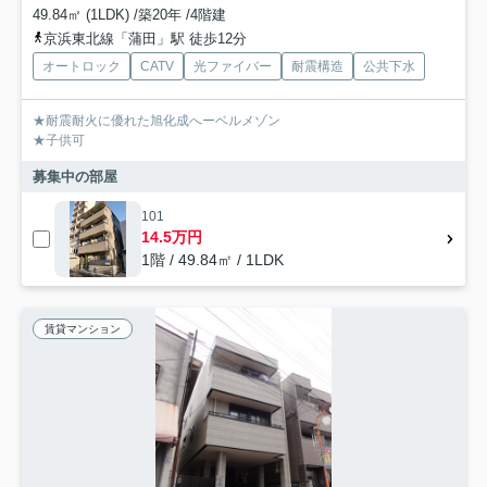
49.84㎡ (1LDK) /築20年 /4階建
京浜東北線「蒲田」駅 徒歩12分
オートロック
CATV
光ファイバー
耐震構造
公共下水
★耐震耐火に優れた旭化成へーベルメゾン
★子供可
募集中の部屋
101
14.5万円
1階 / 49.84㎡ / 1LDK
賃貸マンション