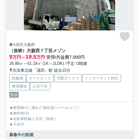
大田区大森西
（仮称）大森西７丁目メゾン
9
19.5
万円～
万円
管理/共益費7,000円
26.88㎡～61.18㎡ (1K～2LDK) /予定 /3階建
京浜東北線「蒲田」駅 徒歩15分
駐輪場
オートロック
宅配ボックス
インターネット対応
耐震構造
公共下水
新築
★耐震耐火に優れた旭化成へーベルメゾン
★無料Wi-Fi
★自転車駐輪１台可（無料）
★子供可
募集中の部屋