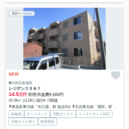
賃貸マンション
NEW
大田区新蒲田
レジデンスＳ＆Ｙ
14.5
万円
管理/共益費9,500円
43.38㎡ (1LDK) /築5年 /3階建
東急多摩川線「矢口渡」駅 徒歩5分
京浜東北線「蒲田」駅 徒歩15分
駐輪場
オートロック
宅配ボックス
インターネット対応
外観タイル張り
耐震構造