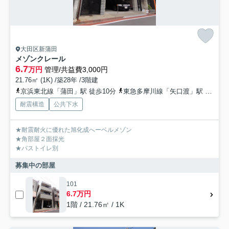
大田区新蒲田
メゾンクレール
6.7
万円
管理/共益費3,000円
21.76㎡ (1K) /築28年 /3階建
京浜東北線「蒲田」駅 徒歩10分
東急多摩川線「矢口渡」駅 徒歩12分
耐震構造
公共下水
★耐震耐火に優れた旭化成へーベルメゾン
★角部屋２面採光
★バストイレ別
募集中の部屋
101
6.7万円
1階 / 21.76㎡ / 1K