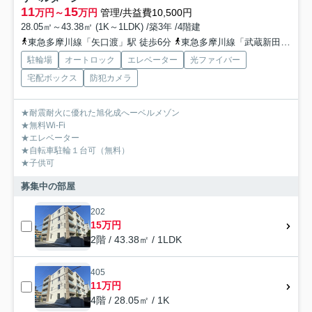
11
15
万円～
万円
管理/共益費10,500円
28.05㎡～43.38㎡ (1K～1LDK) /築3年 /4階建
東急多摩川線「矢口渡」駅 徒歩6分
東急多摩川線「武蔵新田」駅 徒歩10分
駐輪場
オートロック
エレベーター
光ファイバー
宅配ボックス
防犯カメラ
★耐震耐火に優れた旭化成へーベルメゾン
★無料Wi-Fi
★エレベーター
★自転車駐輪１台可（無料）
★子供可
募集中の部屋
202
15万円
2階 / 43.38㎡ / 1LDK
405
11万円
4階 / 28.05㎡ / 1K