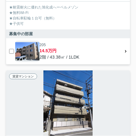
★耐震耐火に優れた旭化成へーベルメゾン
★無料Wi-Fi
★自転車駐輪１台可（無料）
★子供可
募集中の部屋
205
14.5万円
2階 / 43.38㎡ / 1LDK
賃貸マンション