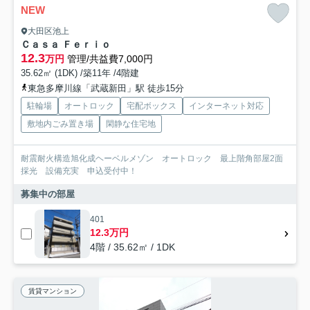
NEW
大田区池上
Ｃａｓａ Ｆｅｒｉｏ
12.3
万円
管理/共益費7,000円
35.62㎡ (1DK) /築11年 /4階建
東急多摩川線「武蔵新田」駅 徒歩15分
駐輪場
オートロック
宅配ボックス
インターネット対応
敷地内ごみ置き場
閑静な住宅地
耐震耐火構造旭化成ヘーベルメゾン オートロック 最上階角部屋2面
採光 設備充実 申込受付中！
募集中の部屋
401
12.3万円
4階 / 35.62㎡ / 1DK
賃貸マンション