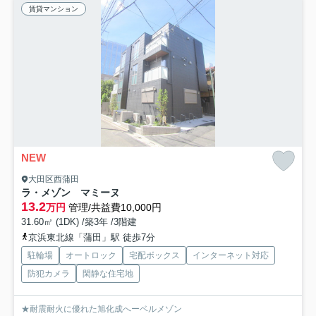
賃貸マンション
NEW
大田区西蒲田
ラ・メゾン マミーヌ
13.2
万円
管理/共益費10,000円
31.60㎡ (1DK) /築3年 /3階建
京浜東北線「蒲田」駅 徒歩7分
駐輪場
オートロック
宅配ボックス
インターネット対応
防犯カメラ
閑静な住宅地
★耐震耐火に優れた旭化成へーベルメゾン