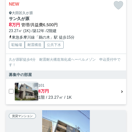
NEW
大田区久が原
サン久が原
8
万円
管理/共益費6,500円
23.27㎡ (1K) /築12年 /2階建
東急多摩川線「鵜の木」駅 徒歩15分
駐輪場
耐震構造
公共下水
久が原駅徒歩4分 耐震耐火構造旭化成ヘーベルメゾン 申込受付中で
す！
募集中の部屋
101
8万円
1階 / 23.27㎡ / 1K
賃貸マンション