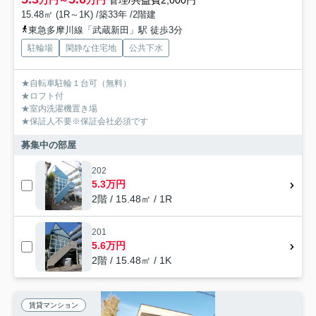
万円～
万円
管理/共益費2,000円
15.48㎡ (1R～1K) /築33年 /2階建
東急多摩川線「武蔵新田」駅 徒歩3分
駐輪場
閑静な住宅地
公共下水
★自転車駐輪１台可（無料）
★ロフト付
★室内洗濯機置き場
★保証人不要※保証会社必須です
募集中の部屋
202
5.3万円
2階 / 15.48㎡ / 1R
201
5.6万円
2階 / 15.48㎡ / 1K
賃貸マンション