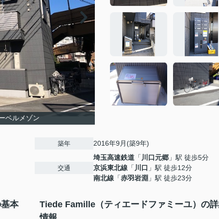
ーベルメゾン
2016年9月(築9年)
築年
埼玉高速鉄道
「
川口元郷
」駅 徒歩5分
京浜東北線
「
川口
」駅 徒歩12分
交通
南北線
「
赤羽岩淵
」駅 徒歩23分
の基本
Tiede Famille（ティエードファミーユ）の
情報