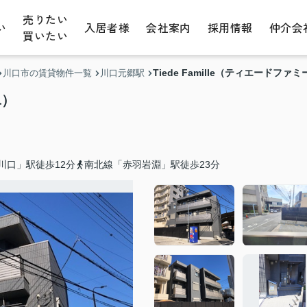
売りたい
い
入居者様
会社案内
採用情報
仲介会
買いたい
Tiede Famille（ティエードファ
川口市の賃貸物件一覧
川口元郷駅
ユ）
川口」駅徒歩12分
南北線「赤羽岩淵」駅徒歩23分