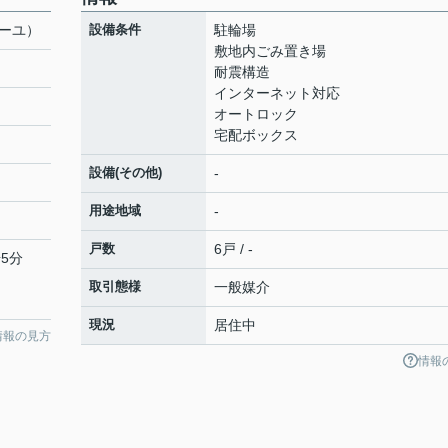
ミーユ）
設備条件
駐輪場
敷地内ごみ置き場
耐震構造
インターネット対応
オートロック
宅配ボックス
設備(その他)
-
用途地域
-
戸数
6戸 / -
5分
取引態様
一般媒介
現況
居住中
情報の見方
情報