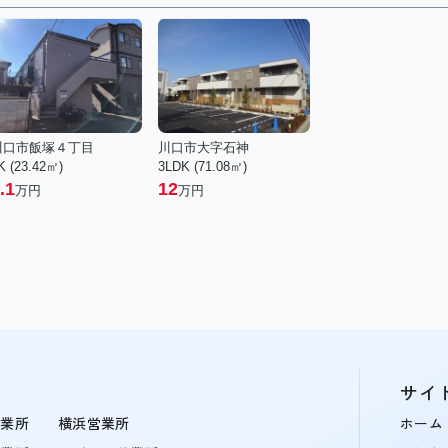
川口市飯塚４丁目
川口市大字石神
K (23.42㎡)
3LDK (71.08㎡)
.1
12
万円
万円
サイ
営業所
横浜営業所
ホーム