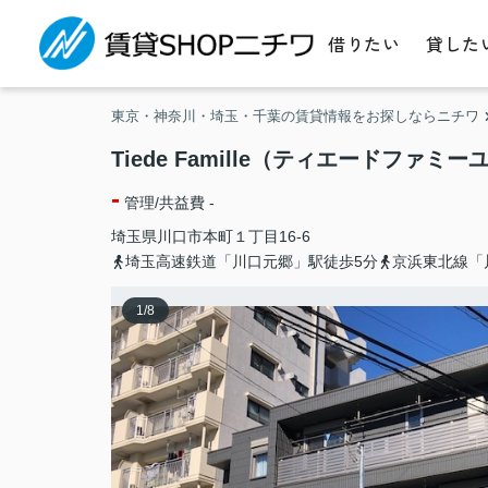
借りたい
貸した
東京・神奈川・埼玉・千葉の賃貸情報をお探しならニチワ
Tiede Famille（ティエードファミー
-
管理/共益費 -
埼玉県
川口市
本町
１丁目16-6
埼玉高速鉄道「川口元郷」駅徒歩5分
京浜東北線「
1
/
8