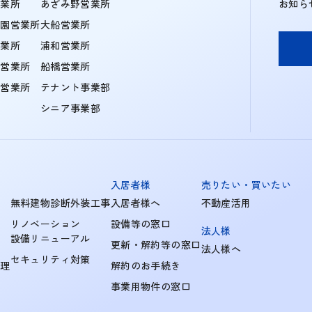
営業所
あざみ野営業所
お知ら
学園営業所
大船営業所
営業所
浦和営業所
住営業所
船橋営業所
町営業所
テナント事業部
シニア事業部
入居者様
売りたい・買いたい
無料建物診断外装工事
入居者様へ
不動産活用
リノベーション
設備等の窓口
法人様
設備リニューアル
更新・解約等の窓口
法人様へ
セキュリティ対策
管理
解約のお手続き
事業用物件の窓口