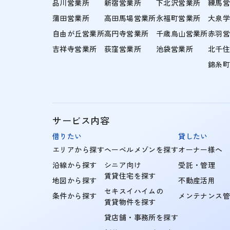
品川営業所
新宿営業所
下北沢営業所
練馬
蒲田営業所
高田馬場営業所
永福町営業所
大泉
自由が丘営業所
高円寺営業所
千歳烏山営業所
赤羽
吉祥寺営業所
荻窪営業所
池袋営業所
北千
錦糸
サービス内容
借りたい
貸したい
エリアから探す
ヘーベルメゾンを探す
オーナー様へ
沿線から探す
シニア向け
受託・管理
賃貸住宅を探す
地図から探す
不動産活用
セキスイハイムの
条件から探す
メンテナンス
賃貸物件を探す
貸店舗・事務所を探す