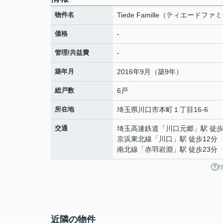
物件名
Tiede Famille（ティエードファ
価格
-
管理/共益費
-
築年月
2016年9月（築9年）
総戸数
6戸
所在地
埼玉県
川口市
本町
１丁目16-6
交通
埼玉高速鉄道
「
川口元郷
」駅 徒歩
京浜東北線
「
川口
」駅 徒歩12分
南北線
「
赤羽岩淵
」駅 徒歩23分
近隣の物件