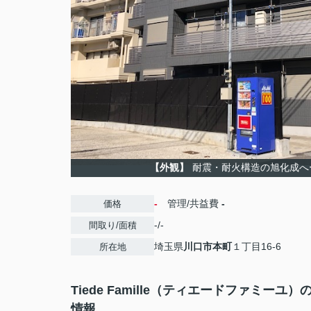
【外観】
耐震・耐火構造の旭化成へ
-
管理/共益費
-
価格
-/-
間取り/面積
埼玉県
川口市
本町
１丁目16-6
所在地
Tiede Famille（ティエードファミーユ）
情報