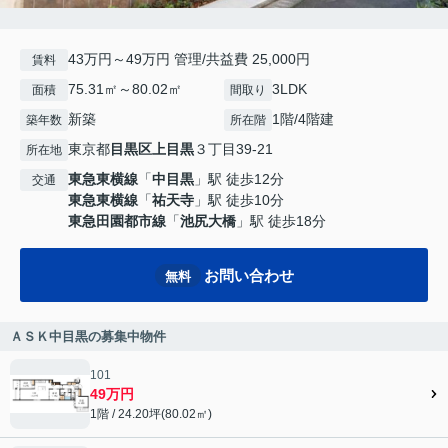
43万円～49万円 管理/共益費 25,000円
賃料
75.31㎡～80.02㎡
3LDK
面積
間取り
新築
1階/4階建
築年数
所在階
東京都
目黒区
上目黒
３丁目39-21
所在地
東急東横線
「
中目黒
」駅 徒歩12分
交通
東急東横線
「
祐天寺
」駅 徒歩10分
東急田園都市線
「
池尻大橋
」駅 徒歩18分
お問い合わせ
無料
ＡＳＫ中目黒の募集中物件
101
49万円
1階 / 24.20坪(80.02㎡)