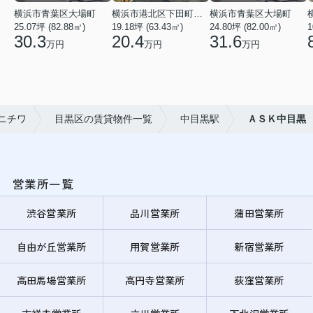
横浜市青葉区大場町
横浜市港北区下田町２丁目
横浜市青葉区大場町
25.07坪 (82.88㎡)
19.18坪 (63.43㎡)
24.80坪 (82.00㎡)
1
30.3
20.4
31.6
万円
万円
万円
ニチワ
目黒区の賃貸物件一覧
中目黒駅
ＡＳＫ中目黒
営業所一覧
渋谷営業所
品川営業所
蒲田営業所
自由が丘営業所
用賀営業所
新宿営業所
高田馬場営業所
高円寺営業所
荻窪営業所