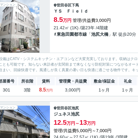
マンション
世田谷区
下馬
ＹＳ Ｆｉｅｌｄ
8.5
万円
管理/共益費3,000円
21.42㎡ (1K) /築23年 /4階建
東急田園都市線
「
池尻大橋
」駅 徒歩20分
設備はCATV・システムキッチン・エアコンなど大変充実しております。収納はク
ことも可能です。知らない来訪者が玄関前まで来なくなり防犯対策につながるオー
住まい、回線快適です。風通しが良く真夏の暑い日も快適に過ごせる物件です。キッチ
部屋番号
所在階
賃料
管理費・共益費
敷金/保証金
礼金
8.5
301
3階
3,000円
1ヶ月
1ヶ月
万円
マンション
世田谷区
池尻
ジュネス池尻
12.5
13
万円～
万円
管理/共益費5,000円～7,000円
24.60㎡～27.57㎡ (1K) /築19年 /3階建