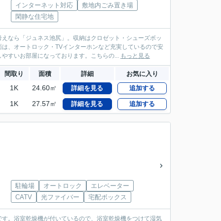
インターネット対応
敷地内ごみ置き場
閑静な住宅地
考えなら「ジュネス池尻」。収納はクロゼット・シューズボッ
は、オートロック・TVインターホンなど充実しているので安
やすいお部屋になっております。こちらの...
もっと見る
間取り
面積
詳細
お気に入り
1K
24.60㎡
詳細を見る
追加する
1K
27.57㎡
詳細を見る
追加する
駐輪場
オートロック
エレベーター
CATV
光ファイバー
宅配ボックス
です。浴室乾燥機が付いているので、浴室乾燥機をつけて湿気