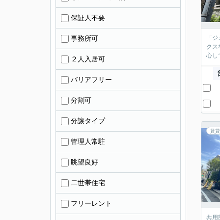
保証人不要
事務所可
「ジ
クス
心し
２人入居可
バリアフリー
分割可
分譲タイプ
賃貸
管理人常駐
眺望良好
二世帯住宅
フリーレント
共用