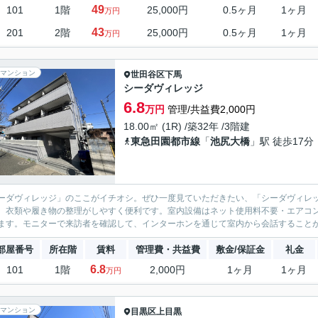
49
101
1階
25,000円
0.5ヶ月
1ヶ月
万円
43
201
2階
25,000円
0.5ヶ月
1ヶ月
万円
マンション
世田谷区
下馬
シーダヴィレッジ
6.8
万円
管理/共益費2,000円
18.00㎡ (1R) /築32年 /3階建
東急田園都市線
「
池尻大橋
」駅 徒歩17分
ーダヴィレッジ」のここがイチオシ。ぜひ一度見ていただきたい、「シーダヴィレ
、衣類や履き物の整理がしやすく便利です。室内設備はネット使用料不要・エアコン
ます。モニターで来訪者を確認して、インターホンを通じて室内から会話することがで
部屋番号
所在階
賃料
管理費・共益費
敷金/保証金
礼金
6.8
101
1階
2,000円
1ヶ月
1ヶ月
万円
マンション
目黒区
上目黒