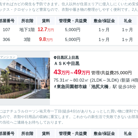
去すればカビの発生を予防できます。住人以外が住居エリアに侵入しにくいため安
ックス・クロゼットなど豊富なので、衣類や履き物の整理がしやすく便利です。2人入
部屋番号
所在階
賃料
管理費・共益費
敷金/保証金
礼金
12.7
107
地下1階
5,000円
1ヶ月
1ヶ月
万円
9.8
306
3階
5,000円
1ヶ月
1ヶ月
万円
マンション
目黒区
上目黒
ＡＳＫ中目黒
43
49
万円～
万円
管理/共益費25,000円
75.31㎡～80.02㎡ (2LDK～3LDK) /新築 /
東急田園都市線
「
池尻大橋
」駅 徒歩18分
にはナチュラルローソン祐天寺一丁目(徒歩4分)がありちょっとした買い物に便利
るので、衣類や日用品の収納に重宝します。これからの新生活で失敗できないお部
の当社へご連絡をお待ちしております。
部屋番号
所在階
賃料
管理費・共益費
敷金/保証金
礼金