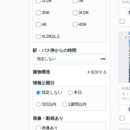
2LDK
3K
当社
3DK
3LDK
4K
4DK
4LDK以上
賃貸
駅・バス停からの時間
建物構造
追加する
情報公開日
目黒
指定しない
本日
ゼッ
TV
3日以内
1週間以内
画像・動画あり
画像あり