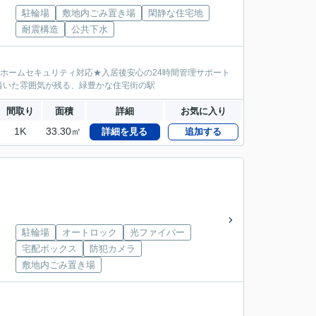
駐輪場
敷地内ごみ置き場
閑静な住宅地
耐震構造
公共下水
Mホームセキュリティ対応★入居後安心の24時間管理サポート
着いた雰囲気が残る、緑豊かな住宅街の駅
間取り
面積
詳細
お気に入り
1K
33.30㎡
詳細を見る
追加する
駐輪場
オートロック
光ファイバー
宅配ボックス
防犯カメラ
敷地内ごみ置き場