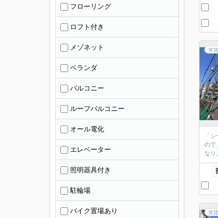
フローリング
ロフト付き
メゾネット
賃貸
ベランダ
バルコニー
ルーフバルコニー
オール電化
「シ
ので
エレベーター
なり
照明器具付き
駐輪場
バイク置場あり
賃貸