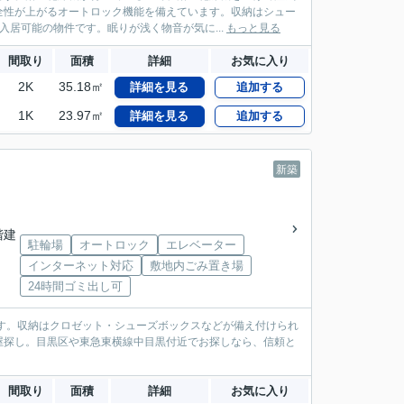
全性が上がるオートロック機能を備えています。収納はシュー
居可能の物件です。眠りが浅く物音が気に...
もっと見る
間取り
面積
詳細
お気に入り
2K
35.18㎡
詳細を見る
追加する
1K
23.97㎡
詳細を見る
追加する
新築
4階建
駐輪場
オートロック
エレベーター
インターネット対応
敷地内ごみ置き場
24時間ゴミ出し可
です。収納はクロゼット・シューズボックスなどが備え付けられ
屋探し。目黒区や東急東横線中目黒付近でお探しなら、信頼と
間取り
面積
詳細
お気に入り