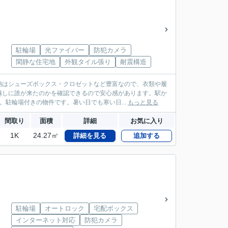
駐輪場
光ファイバー
防犯カメラ
閑静な住宅地
外観タイル張り
耐震構造
納はシューズボックス・クロゼットなど豊富なので、衣類や履
越しに誰が来たのかを確認できるので安心感があります。駅か
駐輪場付きの物件です。暑い日でも寒い日...
もっと見る
間取り
面積
詳細
お気に入り
1K
24.27㎡
詳細を見る
追加する
駐輪場
オートロック
宅配ボックス
インターネット対応
防犯カメラ