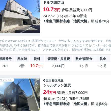
ドルフ諏訪山
10.7
万円
管理/共益費3,000円
24.27㎡ (1K) /築26年 /3階建
東急田園都市線
「
池尻大橋
」駅 徒歩20分
ば良さがわかる独立した洗面所があるので、女性の方にもおすすめの物件です。収
の整理がしやすく便利です。玄関先まで覗き穴を覗きに行かなくてもインターホン
歩7分の位置にある物件なので、アクセスも良好です。閑静な住宅地にある物件です。
部屋番号
所在階
賃料
管理費・共益費
敷金/保証金
礼金
10.7
201
2階
3,000円
1ヶ月
1ヶ月
万円
マンション
世田谷区
池尻
シャルグラン池尻
24
万円
管理/共益費7,000円
49.01㎡ (2LDK) /築5年 /3階建
東急田園都市線
「
池尻大橋
」駅 徒歩5分