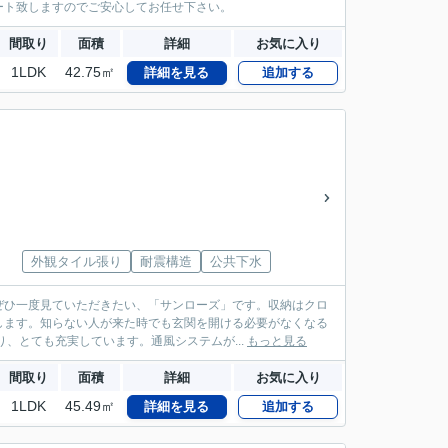
ート致しますのでご安心してお任せ下さい。
間取り
面積
詳細
お気に入り
1LDK
42.75㎡
詳細を見る
追加する
外観タイル張り
耐震構造
公共下水
ぜひ一度見ていただきたい、「サンローズ」です。収納はクロ
します。知らない人が来た時でも玄関を開ける必要がなくなる
、とても充実しています。通風システムが...
もっと見る
間取り
面積
詳細
お気に入り
1LDK
45.49㎡
詳細を見る
追加する