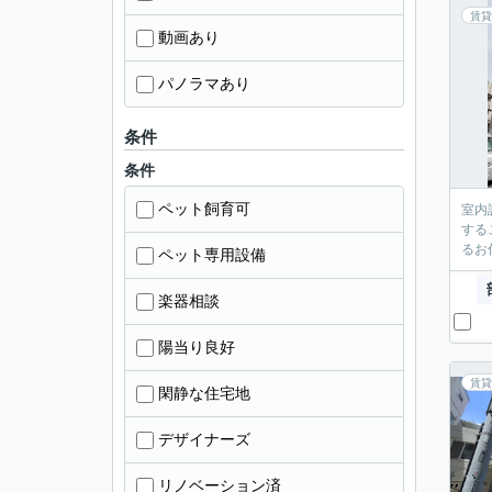
賃貸
動画あり
パノラマあり
条件
条件
ペット飼育可
室内
する
るお
ペット専用設備
楽器相談
陽当り良好
賃貸
閑静な住宅地
デザイナーズ
リノベーション済