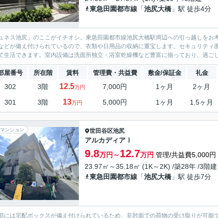
東急田園都市線
「
池尻大橋
」駅 徒歩4分
ュネス池尻」のここがイチオシ。東急田園都市線池尻大橋駅周辺への引っ越しをお
などが備え付けられているので、衣類や日用品の収納に重宝します。セキュリティ面
て生活できます。室内設備は洗面所独立・浴室乾燥機など豊富に揃っており、過ごし
部屋番号
所在階
賃料
管理費・共益費
敷金/保証金
礼金
12.5
302
3階
7,000円
1ヶ月
2ヶ月
万円
13
301
3階
5,000円
1ヶ月
1.5ヶ月
万円
マンション
世田谷区
池尻
アルカディアⅠ
9.8
12.7
万円～
万円
管理/共益費5,000円
23.97㎡～35.18㎡ (1K～2K) /築28年 /3階建
東急田園都市線
「
池尻大橋
」駅 徒歩7分
部には宅配ボックスが備え付けられているため、非対面での荷物の受け取りが可能