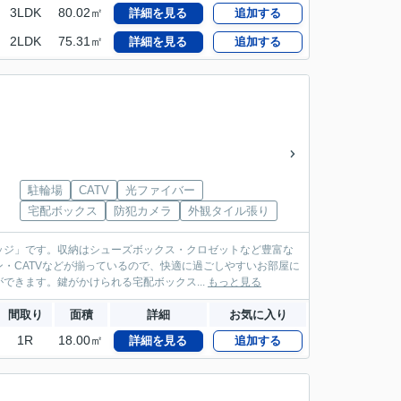
3LDK
80.02㎡
詳細を見る
追加する
2LDK
75.31㎡
詳細を見る
追加する
駐輪場
CATV
光ファイバー
宅配ボックス
防犯カメラ
外観タイル張り
ッジ」です。収納はシューズボックス・クロゼットなど豊富な
・CATVなどが揃っているので、快適に過ごしやすいお部屋に
きます。鍵がかけられる宅配ボックス...
もっと見る
間取り
面積
詳細
お気に入り
1R
18.00㎡
詳細を見る
追加する