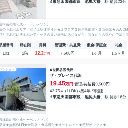
東急田園都市線
「
池尻大橋
」駅 徒歩23分
震構造の旭化成ヘーベルメゾン】
気の下北沢エリア・池ノ上駅徒歩４分★１フロア２住戸角部屋・２面採光★SECO
谷と下北沢に挟まれたアクセスの良い場所にありながら、昔ながらの穏やかで落ち
部屋番号
所在階
賃料
管理費・共益費
敷金/保証金
礼金
12.2
101
1階
7,500円
1ヶ月
1.5ヶ月
万円
マンション
世田谷区
代沢
ザ・プレイス代沢
19.45
万円
管理/共益費9,500円
42.75㎡ (1LDK) /築4年 /3階建
東急田園都市線
「
池尻大橋
」駅 徒歩18分
震構造の旭化成ヘーベルメゾン】
部屋★無料Wi-Fi★食洗器・食器棚付★オートロック★宅配ボックス★