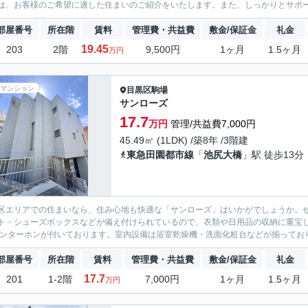
は、お客様のご希望に適した住まいのご紹介をいたします。また、しっかりとサポ
部屋番号
所在階
賃料
管理費・共益費
敷金/保証金
礼金
19.45
203
2階
9,500円
1ヶ月
1.5ヶ月
万円
マンション
目黒区
駒場
サンローズ
17.7
万円
管理/共益費7,000円
45.49㎡ (1LDK) /築8年 /3階建
東急田園都市線
「
池尻大橋
」駅 徒歩13分
区エリアでの住まいなら、住み心地も快適な「サンローズ」はいかがでしょうか。
ト・シューズボックスなどが備え付けられているので、衣類や日用品の収納に重宝
インターホンが付いております。室内設備は浴室乾燥機・洗面化粧台などが揃っており
部屋番号
所在階
賃料
管理費・共益費
敷金/保証金
礼金
17.7
201
1-2階
7,000円
1ヶ月
1.5ヶ月
万円