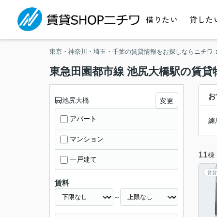
借りたい
貸した
東京・神奈川・埼玉・千葉の賃貸情報をお探しならニチワ
東急田園都市線 池尻大橋駅の賃貸
お
池尻大橋
変更
アパート
練
マンション
11
棟
一戸建て
賃貸
賃料
～