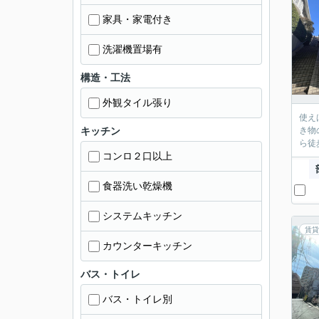
家具・家電付き
洗濯機置場有
構造・工法
外観タイル張り
使え
キッチン
き物
ら徒
コンロ２口以上
食器洗い乾燥機
システムキッチン
賃貸
カウンターキッチン
バス・トイレ
バス・トイレ別