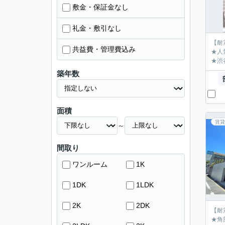
敷金・保証金なし
礼金・敷引なし
【耐
共益費・管理費込み
★人
★渋
築年数
面積
賃貸
～
間取り
ワンルーム
1K
1DK
1LDK
2K
2DK
【耐
★角