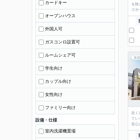
カードキー
を除
ズボ
オープンハウス
外国人可
ガスコンロ設置可
ルームシェア可
賃貸
学生向け
カップル向け
女性向け
ファミリー向け
近く
てい
設備・仕様
安心
室内洗濯機置場