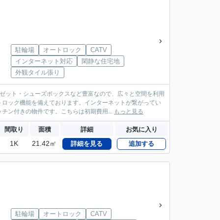
駐輪場
オートロック
CATV
インターネット対応
閑静な住宅地
外観タイル張り
ロゼット・シューズボックスなど豊富なので、広々と空間を利用
トロック機能を備えております。インターネットが繋がってい
ン付きの物件です。こちらは初期費用...
もっと見る
間取り
面積
詳細
お気に入り
1K
21.42㎡
詳細を見る
追加する
駐輪場
オートロック
CATV