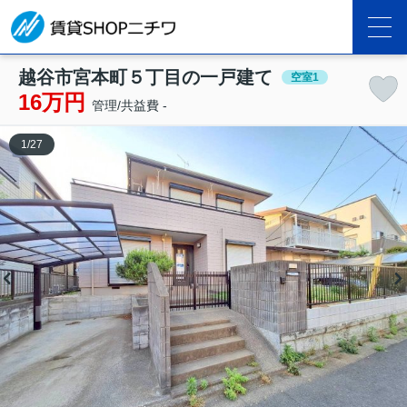
越谷市宮本町５丁目の一戸建て
空室1
16万円
管理/共益費 -
1
/
27