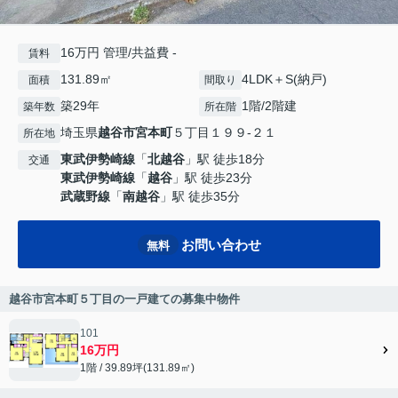
16万円 管理/共益費 -
賃料
131.89㎡
4LDK＋S(納戸)
面積
間取り
築29年
1階/2階建
築年数
所在階
埼玉県
越谷市
宮本町
５丁目１９９-２１
所在地
東武伊勢崎線
「
北越谷
」駅 徒歩18分
交通
東武伊勢崎線
「
越谷
」駅 徒歩23分
武蔵野線
「
南越谷
」駅 徒歩35分
お問い合わせ
無料
越谷市宮本町５丁目の一戸建ての募集中物件
101
16万円
1階 / 39.89坪(131.89㎡)