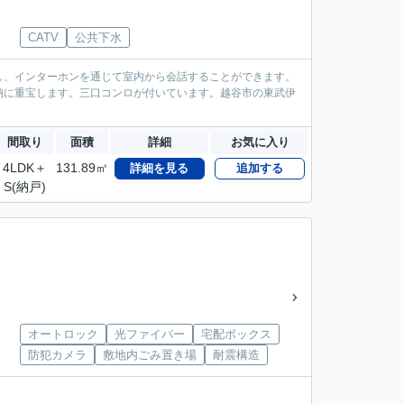
CATV
公共下水
し、インターホンを通じて室内から会話することができます。
納に重宝します。三口コンロが付いています。越谷市の東武伊
間取り
面積
詳細
お気に入り
4LDK＋
131.89㎡
詳細を見る
追加する
S(納戸)
オートロック
光ファイバー
宅配ボックス
防犯カメラ
敷地内ごみ置き場
耐震構造