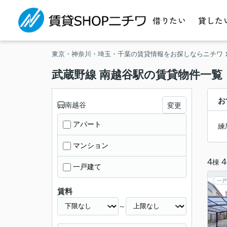
借りたい
貸した
東京・神奈川・埼玉・千葉の賃貸情報をお探しならニチワ
武蔵野線 南越谷駅の賃貸物件一覧
お
南越谷
変更
アパート
練
マンション
4
4
棟
一戸建て
一戸
賃料
～