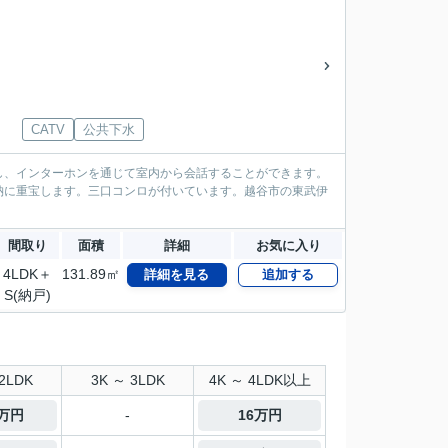
CATV
公共下水
し、インターホンを通じて室内から会話することができます。
納に重宝します。三口コンロが付いています。越谷市の東武伊
間取り
面積
詳細
お気に入り
4LDK＋
131.89㎡
詳細を見る
追加する
S(納戸)
2LDK
3K ～ 3LDK
4K ～ 4LDK以上
5万円
-
16万円