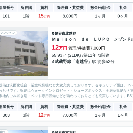
部屋番号
所在階
賃料
管理費・共益費
敷金/保証金
礼金
15
101
1階
8,000円
1ヶ月
0ヶ月
万円
マンション
越谷市
北越谷
Ｍａｉｓｏｎ ｄｅ ＬＵＰＯ メゾンド
12
万円
管理/共益費7,000円
55.93㎡ (2LDK) /築11年 /3階建
武蔵野線
「
南越谷
」駅 徒歩52分
設備は洗面化粧台・浴室乾燥機など大変充実しております。セキュリティ面は、TV
っちりです。収納はウォークインクロゼット・シューズボックス・全居室収納など
敷地内ごみ置き場・ペット専用設備などが備わっておりとても充実しています。BSア
部屋番号
所在階
賃料
管理費・共益費
敷金/保証金
礼金
12
303
3階
7,000円
1ヶ月
1ヶ月
万円
建て
越谷市
宮本町