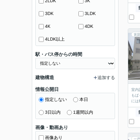
2LDK
3K
3DK
3LDK
4K
4DK
賃貸
4LDK以上
駅・バス停からの時間
建物構造
追加する
情報公開日
室内
もば
指定しない
本日
には
3日以内
1週間以内
画像・動画あり
画像あり
一戸