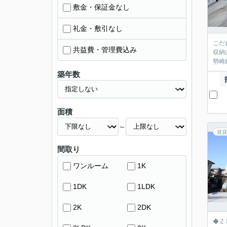
敷金・保証金なし
礼金・敷引なし
こだ
共益費・管理費込み
収納
勢崎
築年数
面積
～
賃貸
間取り
ワンルーム
1K
1DK
1LDK
2K
2DK
◆Ｚ