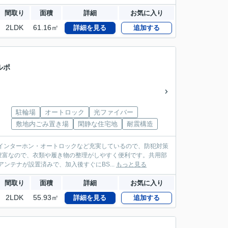
間取り
面積
詳細
お気に入り
2LDK
61.16㎡
詳細を見る
追加する
ルポ
駐輪場
オートロック
光ファイバー
敷地内ごみ置き場
閑静な住宅地
耐震構造
インターホン・オートロックなど充実しているので、防犯対策
豊富なので、衣類や履き物の整理がしやすく便利です。共用部
ンテナが設置済みで、加入後すぐにBS...
もっと見る
間取り
面積
詳細
お気に入り
2LDK
55.93㎡
詳細を見る
追加する