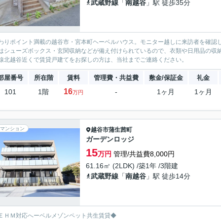
武蔵野線
「
南越谷
」駅 徒歩35分
わりポイント満載の越谷市・宮本町ヘーベルハウス。モニター越しに来訪者を確認
はシューズボックス・玄関収納などが備え付けられているので、衣類や日用品の収
線北越谷近くで賃貸戸建てをお探しの方は、当社までご連絡ください。
部屋番号
所在階
賃料
管理費・共益費
敷金/保証金
礼金
16
101
1階
-
1ヶ月
1ヶ月
万円
マンション
越谷市
蒲生茜町
ガーデンロッジ
15
万円
管理/共益費8,000円
61.16㎡ (2LDK) /築1年 /3階建
武蔵野線
「
南越谷
」駅 徒歩14分
ＥＨＭ対応へーベルメゾンペット共生賃貸◆