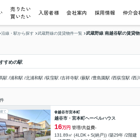
売りたい
い
入居者様
会社案内
採用情報
仲介会
買いたい
武蔵野線 南越谷駅の賃貸
沿線・駅から探す
武蔵野線の賃貸物件一覧
すすめの駅
馬駅
/
浦和駅
/
北浦和駅
/
荻窪駅
/
吉祥寺駅
/
蕨駅
/
豊島園駅
/
西荻窪駅
/
西
件
建て
越谷市
宮本町
越谷市・宮本町ヘーベルハウス
16
万円
管理/共益費-
131.89㎡ (4LDK＋S(納戸)) /築29年 /2階建