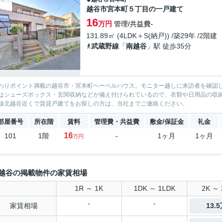
越谷市宮本町５丁目の一戸建て
16
万円
管理/共益費-
131.89㎡ (4LDK＋S(納戸)) /築29年 /2階建
武蔵野線
「
南越谷
」駅 徒歩35分
わりポイント満載の越谷市・宮本町ヘーベルハウス。モニター越しに来訪者を確認
はシューズボックス・玄関収納などが備え付けられているので、衣類や日用品の収
線北越谷近くで賃貸戸建てをお探しの方は、当社までご連絡ください。
部屋番号
所在階
賃料
管理費・共益費
敷金/保証金
礼金
16
101
1階
-
1ヶ月
1ヶ月
万円
越谷の掲載物件の家賃相場
1R ～ 1K
1DK ～ 1LDK
2K ～ 
-
-
家賃相場
13.