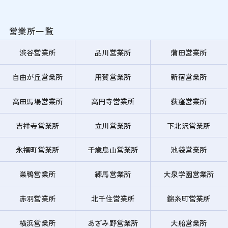
営業所一覧
渋谷営業所
品川営業所
蒲田営業所
自由が丘営業所
用賀営業所
新宿営業所
高田馬場営業所
高円寺営業所
荻窪営業所
吉祥寺営業所
立川営業所
下北沢営業所
永福町営業所
千歳烏山営業所
池袋営業所
巣鴨営業所
練馬営業所
大泉学園営業所
赤羽営業所
北千住営業所
錦糸町営業所
横浜営業所
あざみ野営業所
大船営業所