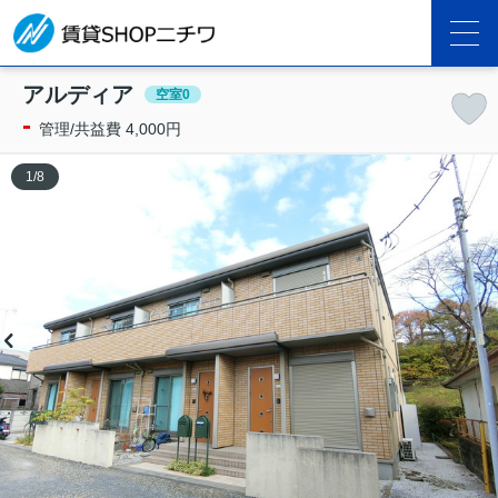
アルディア
空室0
-
管理/共益費 4,000円
1
/
8