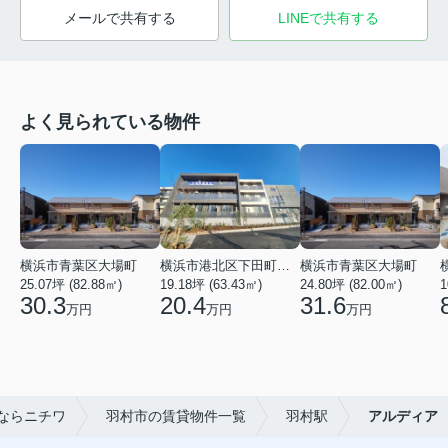
メールで共有する
LINEで共有する
よく見られている物件
横浜市青葉区大場町
横浜市港北区下田町２丁目
横浜市青葉区大場町
25.07坪 (82.88㎡)
19.18坪 (63.43㎡)
24.80坪 (82.00㎡)
1
30.3
20.4
31.6
万円
万円
万円
ならニチワ
羽村市の賃貸物件一覧
羽村駅
アルディア