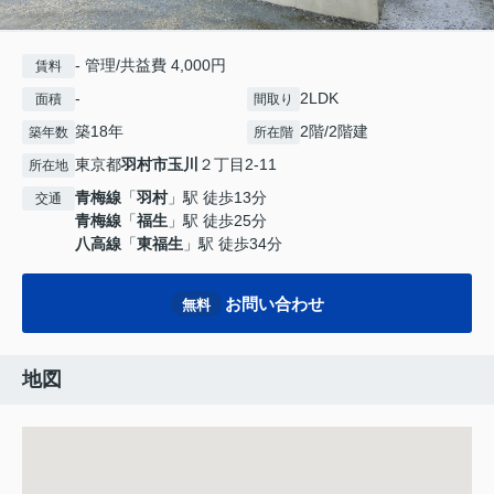
- 管理/共益費 4,000円
賃料
-
2LDK
面積
間取り
築18年
2階/2階建
築年数
所在階
東京都
羽村市
玉川
２丁目2-11
所在地
青梅線
「
羽村
」駅 徒歩13分
交通
青梅線
「
福生
」駅 徒歩25分
八高線
「
東福生
」駅 徒歩34分
お問い合わせ
無料
地図