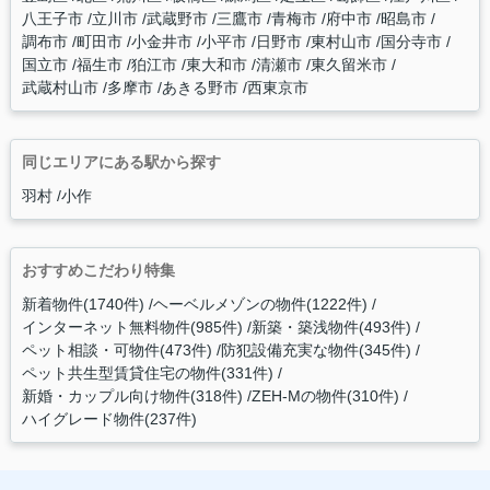
八王子市
立川市
武蔵野市
三鷹市
青梅市
府中市
昭島市
調布市
町田市
小金井市
小平市
日野市
東村山市
国分寺市
国立市
福生市
狛江市
東大和市
清瀬市
東久留米市
武蔵村山市
多摩市
あきる野市
西東京市
同じエリアにある駅から探す
羽村
小作
おすすめこだわり特集
新着物件(1740件)
ヘーベルメゾンの物件(1222件)
インターネット無料物件(985件)
新築・築浅物件(493件)
ペット相談・可物件(473件)
防犯設備充実な物件(345件)
ペット共生型賃貸住宅の物件(331件)
新婚・カップル向け物件(318件)
ZEH-Mの物件(310件)
ハイグレード物件(237件)