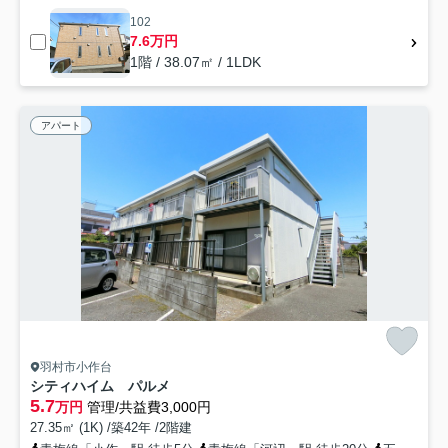
102
7.6万円
1階 / 38.07㎡ / 1LDK
アパート
羽村市小作台
シティハイム パルメ
5.7
万円
管理/共益費3,000円
27.35㎡ (1K) /築42年 /2階建