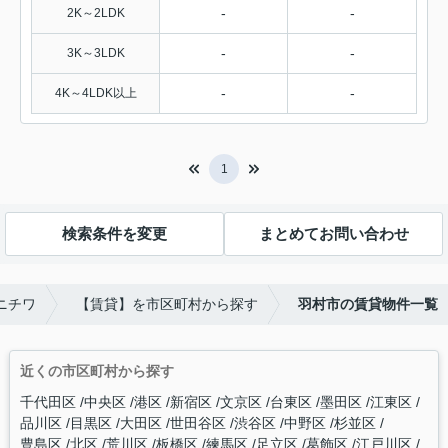
-
-
2K～2LDK
-
-
3K～3LDK
-
-
4K～4LDK以上
1
検索条件を変更
まとめてお問い合わせ
ニチワ
【賃貸】を市区町村から探す
羽村市の賃貸物件一覧
近くの市区町村から探す
千代田区
中央区
港区
新宿区
文京区
台東区
墨田区
江東区
品川区
目黒区
大田区
世田谷区
渋谷区
中野区
杉並区
豊島区
北区
荒川区
板橋区
練馬区
足立区
葛飾区
江戸川区