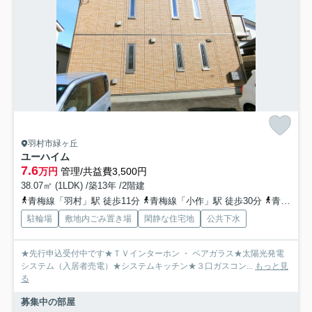
羽村市緑ヶ丘
ユーハイム
7.6
万円
管理/共益費3,500円
38.07㎡ (1LDK) /築13年 /2階建
青梅線「羽村」駅 徒歩11分
青梅線「小作」駅 徒歩30分
青梅線「福生」駅 徒歩37分
駐輪場
敷地内ごみ置き場
閑静な住宅地
公共下水
★先行申込受付中です★ＴＶインターホン ・ ペアガラス★太陽光発電
システム（入居者売電）★システムキッチン★３口ガスコン...
もっと見
る
募集中の部屋