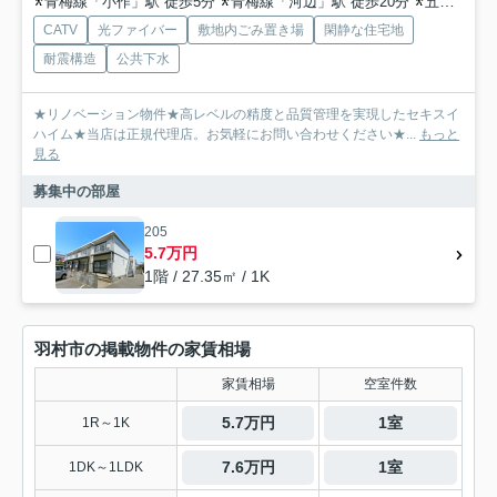
青梅線「小作」駅 徒歩5分
青梅線「河辺」駅 徒歩20分
五日市線「秋川」駅 バス27分 「小作駅西口」 停歩5分
CATV
光ファイバー
敷地内ごみ置き場
閑静な住宅地
耐震構造
公共下水
★リノベーション物件★高レベルの精度と品質管理を実現したセキスイ
ハイム★当店は正規代理店。お気軽にお問い合わせください★...
もっと
見る
募集中の部屋
205
5.7万円
1階 / 27.35㎡ / 1K
羽村市の掲載物件の家賃相場
家賃相場
空室件数
5.7万円
1室
1R～1K
7.6万円
1室
1DK～1LDK