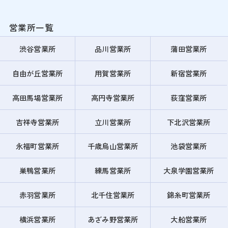
営業所一覧
渋谷営業所
品川営業所
蒲田営業所
自由が丘営業所
用賀営業所
新宿営業所
高田馬場営業所
高円寺営業所
荻窪営業所
吉祥寺営業所
立川営業所
下北沢営業所
永福町営業所
千歳烏山営業所
池袋営業所
巣鴨営業所
練馬営業所
大泉学園営業所
赤羽営業所
北千住営業所
錦糸町営業所
横浜営業所
あざみ野営業所
大船営業所