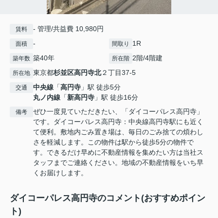
- 管理/共益費 10,980円
賃料
-
1R
面積
間取り
築40年
2階/4階建
築年数
所在階
東京都
杉並区
高円寺北
２丁目37-5
所在地
中央線
「
高円寺
」駅 徒歩5分
交通
丸ノ内線
「
新高円寺
」駅 徒歩16分
ぜひ一度見ていただきたい、「ダイコーパレス高円寺」
備考
です。ダイコーパレス高円寺：中央線高円寺駅にも近く
て便利。敷地内ごみ置き場は、毎日のごみ捨ての煩わし
さを軽減します。この物件は駅から徒歩5分の物件で
す。できるだけ早めに不動産情報を集めたい方は当社ス
タッフまでご連絡ください。地域の不動産情報をいち早
くお届けします。
ダイコーパレス高円寺のコメント(おすすめポイン
ト)