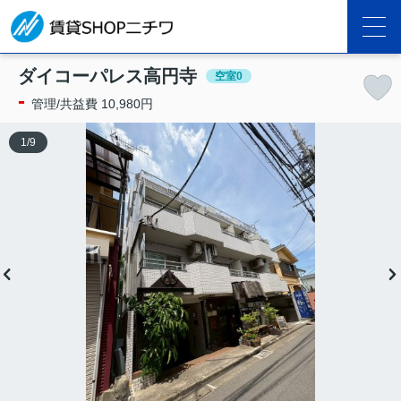
ダイコーパレス高円寺
空室0
-
管理/共益費 10,980円
1
/
9