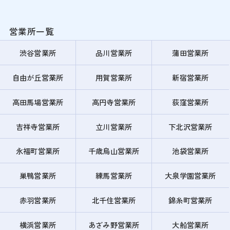
営業所一覧
渋谷営業所
品川営業所
蒲田営業所
自由が丘営業所
用賀営業所
新宿営業所
高田馬場営業所
高円寺営業所
荻窪営業所
吉祥寺営業所
立川営業所
下北沢営業所
永福町営業所
千歳烏山営業所
池袋営業所
巣鴨営業所
練馬営業所
大泉学園営業所
赤羽営業所
北千住営業所
錦糸町営業所
横浜営業所
あざみ野営業所
大船営業所