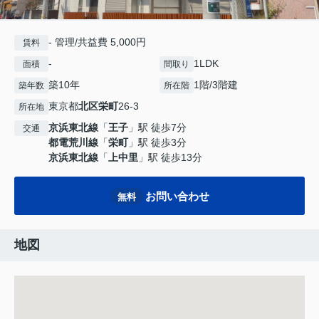
- 管理/共益費 5,000円
賃料
-
1LDK
面積
間取り
築10年
1階/3階建
築年数
所在階
東京都
北区
栄町
26-3
所在地
京浜東北線
「
王子
」駅 徒歩7分
交通
都電荒川線
「
栄町
」駅 徒歩3分
京浜東北線
「
上中里
」駅 徒歩13分
お問い合わせ
無料
地図