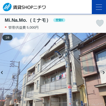
Mi.Na.Mo.（ミナモ）
空室0
-
管理/共益費 5,000円
1
/
8