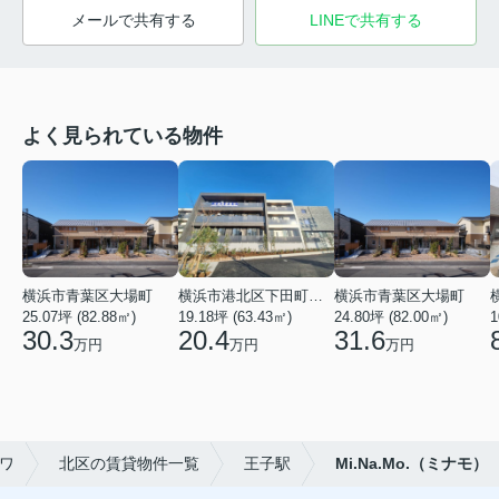
メールで共有する
LINEで共有する
よく見られている物件
横浜市青葉区大場町
横浜市港北区下田町２丁目
横浜市青葉区大場町
25.07坪 (82.88㎡)
19.18坪 (63.43㎡)
24.80坪 (82.00㎡)
1
30.3
20.4
31.6
万円
万円
万円
ワ
北区の賃貸物件一覧
王子駅
Mi.Na.Mo.（ミナモ）