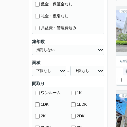
敷金・保証金なし
賃貸
礼金・敷引なし
共益費・管理費込み
築年数
★耐
面積
～
間取り
ワンルーム
1K
賃貸
1DK
1LDK
2K
2DK