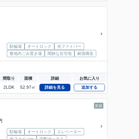
駐輪場
オートロック
光ファイバー
敷地内ごみ置き場
閑静な住宅地
耐震構造
間取り
面積
詳細
お気に入り
2LDK
52.97㎡
詳細を見る
追加する
新築
円
駐輪場
オートロック
エレベーター
光ファイバー
宅配ボックス