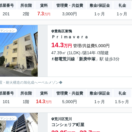
部屋番号
所在階
賃料
管理費・共益費
敷金/保証金
礼金
7.3
201
2階
3,000円
1ヶ月
1ヶ月
万円
マンション
豊島区
巣鴨
Ｐｒｉｍａｖｅｒａ
14.3
万円
管理/共益費5,000円
47.39㎡ (1LDK) /築14年 /3階建
都電荒川線
「
新庚申塚
」駅 徒歩3分
震・耐火構造の旭化成へーベルメゾン◆
部屋番号
所在階
賃料
管理費・共益費
敷金/保証金
礼金
14.3
101
1階
5,000円
1ヶ月
1.5ヶ月
万円
マンション
荒川区
荒川
コンシェリア町屋