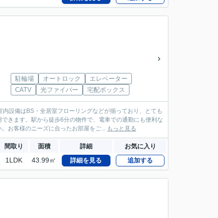
駐輪場
オートロック
エレベーター
CATV
光ファイバー
宅配ボックス
室内設備はBS・全居室フローリングなどが揃っており、とても
用できます。駅から徒歩6分の物件で、電車での通勤にも便利な
お客様のニーズに合ったお部屋をご...
もっと見る
間取り
面積
詳細
お気に入り
1LDK
43.99㎡
詳細を見る
追加する