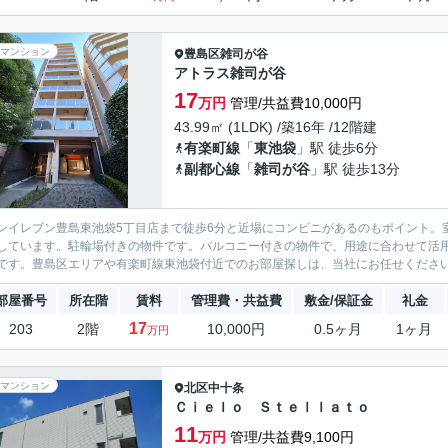
マンション
豊島区
雑司が谷
アトラス雑司が谷
17
万円
管理/共益費10,000円
43.99㎡ (1LDK) /築16年 /12階建
有楽町線
「
東池袋
」駅 徒歩6分
副都心線
「
雑司が谷
」駅 徒歩13分
ンイレブン豊島東池袋5丁目店まで徒歩6分と近場にコンビニがあるのもポイント。
しています。駐輪場付きの物件です。バルコニー付きの物件で、用途に合わせて活
です。豊島区エリアや有楽町線東池袋付近でのお部屋探しは、当社にお任せください。
部屋番号
所在階
賃料
管理費・共益費
敷金/保証金
礼金
17
203
2階
10,000円
0.5ヶ月
1ヶ月
万円
マンション
北区
中十条
Ｃｉｅｌｏ Ｓｔｅｌｌａｔｏ
11
万円
管理/共益費9,100円