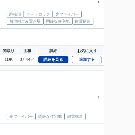
駐輪場
オートロック
光ファイバー
敷地内ごみ置き場
閑静な住宅地
耐震構造
間取り
面積
詳細
お気に入り
1DK
37.44㎡
詳細を見る
追加する
光ファイバー
閑静な住宅地
耐震構造