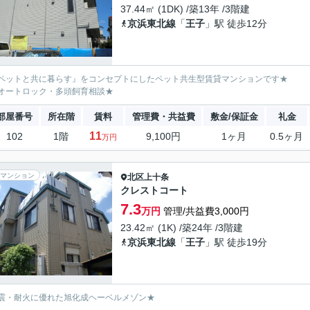
37.44㎡ (1DK) /築13年 /3階建
京浜東北線
「
王子
」駅 徒歩12分
ペットと共に暮らす』をコンセプトにしたペット共生型賃貸マンションです★
ートロック・多頭飼育相談★
部屋番号
所在階
賃料
管理費・共益費
敷金/保証金
礼金
11
102
1階
9,100円
1ヶ月
0.5ヶ月
万円
マンション
北区
上十条
クレストコート
7.3
万円
管理/共益費3,000円
23.42㎡ (1K) /築24年 /3階建
京浜東北線
「
王子
」駅 徒歩19分
震・耐火に優れた旭化成ヘーベルメゾン★