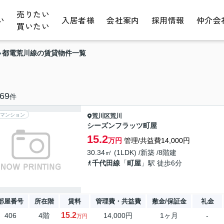
売りたい
い
入居者様
会社案内
採用情報
仲介会
買いたい
都電荒川線の賃貸物件一覧
69
件
マンション
荒川区
荒川
シーズンフラッツ町屋
15.2
万円
管理/共益費14,000円
30.34㎡ (1LDK) /新築 /8階建
千代田線
「
町屋
」駅 徒歩6分
部屋番号
所在階
賃料
管理費・共益費
敷金/保証金
礼金
15.2
406
4階
14,000円
1ヶ月
-
万円