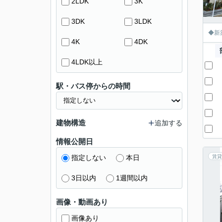
2LDK
3K
3DK
3LDK
◆新
4K
4DK
4LDK以上
駅・バス停からの時間
建物構造
追加する
情報公開日
指定しない
本日
賃貸
3日以内
1週間以内
画像・動画あり
画像あり