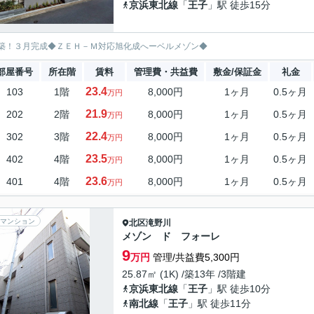
京浜東北線
「
王子
」駅 徒歩15分
築！３月完成◆ＺＥＨ－Ｍ対応旭化成へーベルメゾン◆
部屋番号
所在階
賃料
管理費・共益費
敷金/保証金
礼金
23.4
103
1階
8,000円
1ヶ月
0.5ヶ月
万円
21.9
202
2階
8,000円
1ヶ月
0.5ヶ月
万円
22.4
302
3階
8,000円
1ヶ月
0.5ヶ月
万円
23.5
402
4階
8,000円
1ヶ月
0.5ヶ月
万円
23.6
401
4階
8,000円
1ヶ月
0.5ヶ月
万円
マンション
北区
滝野川
メゾン ド フォーレ
9
万円
管理/共益費5,300円
25.87㎡ (1K) /築13年 /3階建
京浜東北線
「
王子
」駅 徒歩10分
南北線
「
王子
」駅 徒歩11分