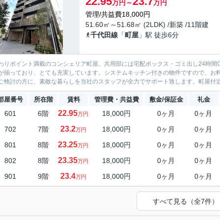
22.95
23.7
万円～
万円
管理/共益費18,000円
51.60㎡～51.68㎡ (2LDK) /新築 /11階建
千代田線
「
町屋
」駅 徒歩6分
わりポイント満載のコンシェリア町屋。共用部には宅配ボックス・ゴミ出し24時間
が揃っており、とても充実しています。システムキッチン付きの物件ですので、お
ご検討の方に、素敵な暮らしを当社のスタッフが全力でサポート致します。町屋付
部屋番号
所在階
賃料
管理費・共益費
敷金/保証金
礼金
22.95
601
6階
18,000円
0ヶ月
0ヶ月
万円
23.2
702
7階
18,000円
0ヶ月
0ヶ月
万円
23.25
801
8階
18,000円
0ヶ月
0ヶ月
万円
23.35
802
8階
18,000円
0ヶ月
0ヶ月
万円
23.4
901
9階
18,000円
0ヶ月
0ヶ月
万円
すべて見る（全7件）