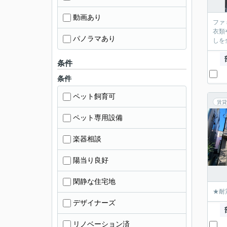
動画あり
ファ
衣類
パノラマあり
しを
条件
条件
ペット飼育可
賃貸
ペット専用設備
楽器相談
陽当り良好
閑静な住宅地
★耐
デザイナーズ
リノベーション済