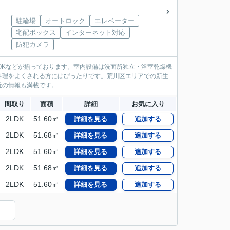
駐輪場
オートロック
エレベーター
宅配ボックス
インターネット対応
防犯カメラ
OKなどが揃っております。室内設備は洗面所独立・浴室乾燥機
料理をよくされる方にはぴったりです。荒川区エリアでの新生
近の情報も満載です。
間取り
面積
詳細
お気に入り
2LDK
51.60㎡
詳細を見る
追加する
2LDK
51.68㎡
詳細を見る
追加する
2LDK
51.60㎡
詳細を見る
追加する
2LDK
51.68㎡
詳細を見る
追加する
2LDK
51.60㎡
詳細を見る
追加する