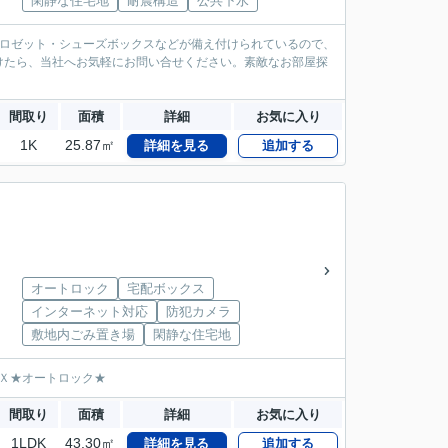
閑静な住宅地
耐震構造
公共下水
クロゼット・シューズボックスなどが備え付けられているので、
けたら、当社へお気軽にお問い合せください。素敵なお部屋探
間取り
面積
詳細
お気に入り
1K
25.87㎡
詳細を見る
追加する
オートロック
宅配ボックス
インターネット対応
防犯カメラ
敷地内ごみ置き場
閑静な住宅地
ＯＸ★オートロック★
間取り
面積
詳細
お気に入り
1LDK
43.30㎡
詳細を見る
追加する