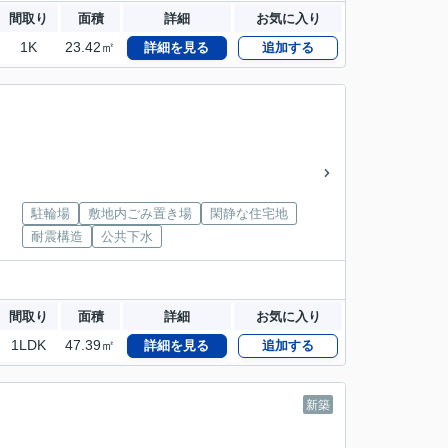
間取り
面積
詳細
お気に入り
1K
23.42㎡
詳細を見る
追加する
駐輪場
敷地内ごみ置き場
閑静な住宅地
耐震構造
公共下水
間取り
面積
詳細
お気に入り
1LDK
47.39㎡
詳細を見る
追加する
新築