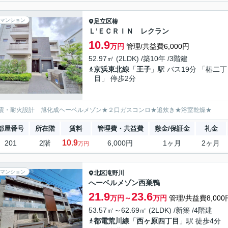
マンション
足立区
椿
Ｌ’ＥＣＲＩＮ レクラン
10.9
万円
管理/共益費6,000円
52.97㎡ (2LDK) /築10年 /3階建
京浜東北線
「
王子
」駅 バス19分 「椿二丁
目」 停歩2分
震・耐火設計 旭化成ヘーベルメゾン★２口ガスコンロ★追炊き★浴室乾燥★
部屋番号
所在階
賃料
管理費・共益費
敷金/保証金
礼金
10.9
201
2階
6,000円
1ヶ月
2ヶ月
万円
マンション
北区
滝野川
へーベルメゾン西巣鴨
21.9
23.6
万円～
万円
管理/共益費8,000
53.57㎡～62.69㎡ (2LDK) /新築 /4階建
都電荒川線
「
西ヶ原四丁目
」駅 徒歩4分