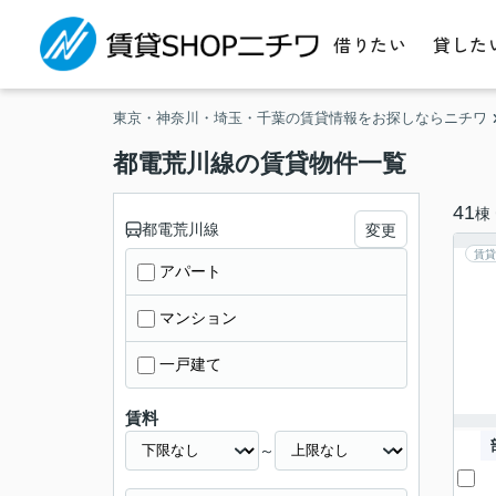
借りたい
貸した
東京・神奈川・埼玉・千葉の賃貸情報をお探しならニチワ
都電荒川線の賃貸物件一覧
41
棟
都電荒川線
変更
賃貸
アパート
マンション
一戸建て
賃料
～