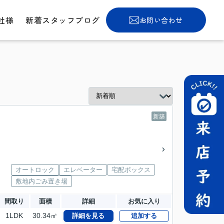
社様
新着スタッフブログ
お問い合わせ
新築
オートロック
エレベーター
宅配ボックス
敷地内ごみ置き場
間取り
面積
詳細
お気に入り
1LDK
30.34㎡
詳細を見る
追加する