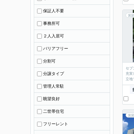
保証人不要
賃貸
事務所可
２人入居可
バリアフリー
分割可
セブ
分譲タイプ
充実
立地
管理人常駐
眺望良好
二世帯住宅
賃貸
フリーレント