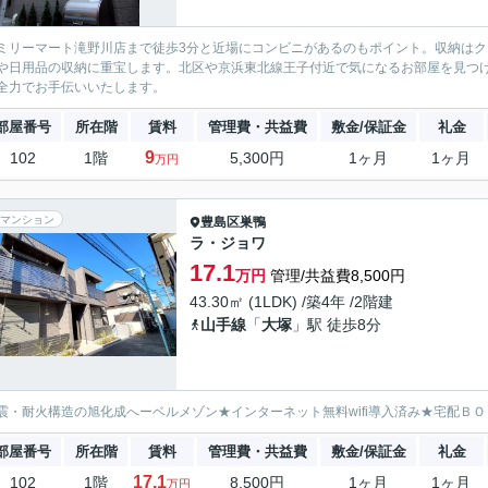
ミリーマート滝野川店まで徒歩3分と近場にコンビニがあるのもポイント。収納は
や日用品の収納に重宝します。北区や京浜東北線王子付近で気になるお部屋を見つ
全力でお手伝いいたします。
部屋番号
所在階
賃料
管理費・共益費
敷金/保証金
礼金
9
102
1階
5,300円
1ヶ月
1ヶ月
万円
マンション
豊島区
巣鴨
ラ・ジョワ
17.1
万円
管理/共益費8,500円
43.30㎡ (1LDK) /築4年 /2階建
山手線
「
大塚
」駅 徒歩8分
震・耐火構造の旭化成へーベルメゾン★インターネット無料wifi導入済み★宅配Ｂ
部屋番号
所在階
賃料
管理費・共益費
敷金/保証金
礼金
17.1
102
1階
8,500円
1ヶ月
1ヶ月
万円