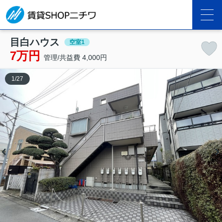
目白ハウス
空室1
7万円
管理/共益費 4,000円
1
/
27