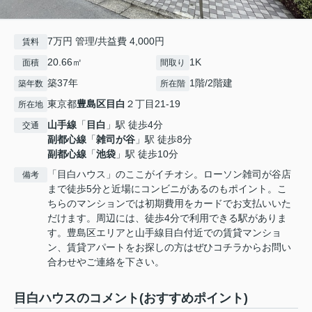
7万円 管理/共益費 4,000円
賃料
20.66㎡
1K
面積
間取り
築37年
1階/2階建
築年数
所在階
東京都
豊島区
目白
２丁目21-19
所在地
山手線
「
目白
」駅 徒歩4分
交通
副都心線
「
雑司が谷
」駅 徒歩8分
副都心線
「
池袋
」駅 徒歩10分
「目白ハウス」のここがイチオシ。ローソン雑司が谷店
備考
まで徒歩5分と近場にコンビニがあるのもポイント。こ
ちらのマンションでは初期費用をカードでお支払いいた
だけます。周辺には、徒歩4分で利用できる駅がありま
す。豊島区エリアと山手線目白付近での賃貸マンショ
ン、賃貸アパートをお探しの方はぜひコチラからお問い
合わせやご連絡を下さい。
目白ハウスのコメント(おすすめポイント)