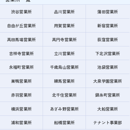
渋谷営業所
品川営業所
蒲田営業所
自由が丘営業所
用賀営業所
新宿営業所
高田馬場営業所
高円寺営業所
荻窪営業所
吉祥寺営業所
立川営業所
下北沢営業所
永福町営業所
千歳烏山営業所
池袋営業所
巣鴨営業所
練馬営業所
大泉学園営業所
赤羽営業所
北千住営業所
錦糸町営業所
横浜営業所
あざみ野営業所
大船営業所
浦和営業所
船橋営業所
テナント事業部