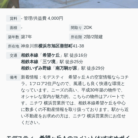
- 管理/共益費 4,000円
賃料
-
2DK
面積
間取り
築7年
2階/2階建
築年数
所在階
神奈川県
横浜市旭区
善部町
41-38
所在地
相鉄本線
「
希望ケ丘
」駅 徒歩16分
交通
相鉄本線
「
三ツ境
」駅 徒歩25分
相鉄いずみ野線
「
南万騎が原
」駅 徒歩29分
新着情報：モデスティ 希望ヶ丘Ａの空室情報ならコチ
備考
ラ。1フロア2住戸なので、風通しも良く快適な環境と
なっています。ニーズの高い、平成30年築の物件で、
オシャレな室内が魅力的。こちらの物件はアパートで
す。ニチワ 横浜営業所では、相鉄本線希望ケ丘を中心
に数多くの不動産情報を取り扱っております。駅から近
い不動産をお求めの方は、ニチワ 横浜営業所にお任せ
ください。