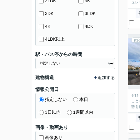
2LDK
3K
ュレ
3DK
3LDK
4K
4DK
4LDK以上
賃貸
駅・バス停からの時間
建物構造
追加する
情報公開日
ぜひ
指定しない
本日
こと
態を
3日以内
1週間以内
画像・動画あり
画像あり