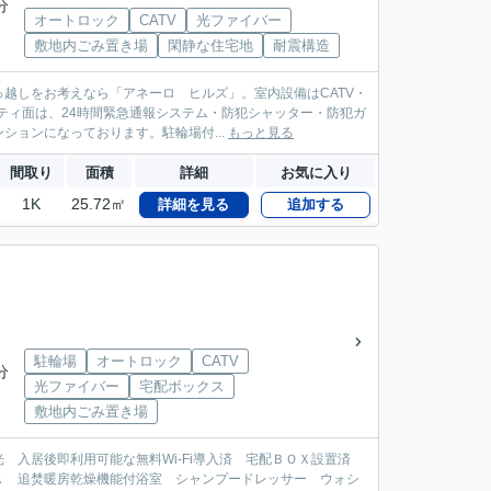
分
オートロック
CATV
光ファイバー
敷地内ごみ置き場
閑静な住宅地
耐震構造
越しをお考えなら「アネーロ ヒルズ」。室内設備はCATV・
ティ面は、24時間緊急通報システム・防犯シャッター・防犯ガ
ョンになっております。駐輪場付...
もっと見る
間取り
面積
詳細
お気に入り
1K
25.72㎡
詳細を見る
追加する
駐輪場
オートロック
CATV
分
光ファイバー
宅配ボックス
敷地内ごみ置き場
 入居後即利用可能な無料Wi-Fi導入済 宅配ＢＯＸ設置済
Ｋ 追焚暖房乾燥機能付浴室 シャンプードレッサー ウォシ