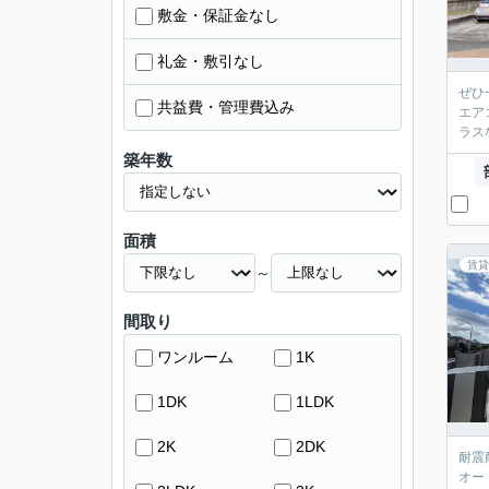
敷金・保証金なし
礼金・敷引なし
ぜひ
共益費・管理費込み
エア
ラス
築年数
面積
賃貸
～
間取り
ワンルーム
1K
1DK
1LDK
2K
2DK
耐震
オー