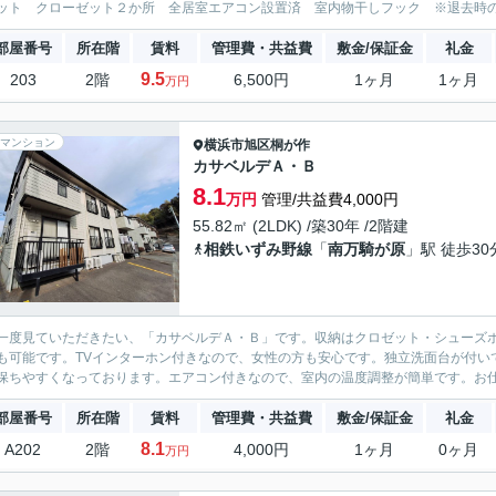
ット クローゼット２か所 全居室エアコン設置済 室内物干しフック ※退去時の室
部屋番号
所在階
賃料
管理費・共益費
敷金/保証金
礼金
9.5
203
2階
6,500円
1ヶ月
1ヶ月
万円
マンション
横浜市旭区
桐が作
カサベルデＡ・Ｂ
8.1
万円
管理/共益費4,000円
55.82㎡ (2LDK) /築30年 /2階建
相鉄いずみ野線
「
南万騎が原
」駅 徒歩30
一度見ていただきたい、「カサベルデＡ・Ｂ」です。収納はクロゼット・シューズ
も可能です。TVインターホン付きなので、女性の方も安心です。独立洗面台が付い
保ちやすくなっております。エアコン付きなので、室内の温度調整が簡単です。お仕
部屋番号
所在階
賃料
管理費・共益費
敷金/保証金
礼金
8.1
A202
2階
4,000円
1ヶ月
0ヶ月
万円