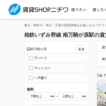
借りたい
貸した
東京・神奈川・埼玉・千葉の賃貸情報をお探しならニチワ
相鉄いずみ野線 南万騎が原駅の賃
お
南万騎が原
変更
アパート
練
マンション
7
7
棟
一戸建て
賃貸
賃料
～