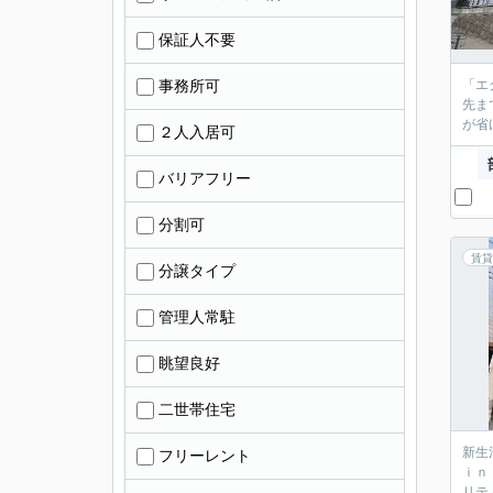
保証人不要
事務所可
「エ
先ま
が省
２人入居可
バリアフリー
分割可
賃貸
分譲タイプ
管理人常駐
眺望良好
二世帯住宅
新生
フリーレント
ｉｎ
リテ