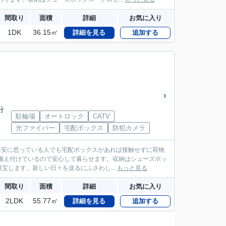
間取り
面積
詳細
お気に入り
1DK
36.15㎡
詳細を見る
追加する
分
駐輪場
オートロック
CATV
光ファイバー
宅配ボックス
防犯カメラ
不安に思っている人でも宅配ボックスがあれば接触せずに荷物
備え付けているので安心して暮らせます。収納はシューズボッ
します。新しい日々を送るにふさわし...
もっと見る
間取り
面積
詳細
お気に入り
2LDK
55.77㎡
詳細を見る
追加する