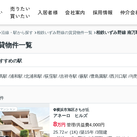
売りたい
い
入居者様
会社案内
採用情報
仲介会
買いたい
相鉄いずみ野線 南
沿線・駅から探す
相鉄いずみ野線の賃貸物件一覧
貸物件一覧
すすめの駅
馬駅
/
浦和駅
/
北浦和駅
/
荻窪駅
/
吉祥寺駅
/
蕨駅
/
豊島園駅
/
西川口駅
/
与
件
マンション
横浜市旭区
さちが丘
アネーロ ヒルズ
8
万円
管理/共益費4,000円
25.72㎡ (1K) /築15年 /3階建