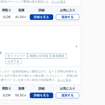
内クリーニング費用は借主負担とな...
もっと見る
間取り
面積
詳細
お気に入り
1LDK
41.03㎡
詳細を見る
追加する
分
光ファイバー
閑静な住宅地
耐震構造
公共下水
ボックス・全居室収納など豊富なので、広々と空間を利用する
ているので床が水で濡れたり鏡が曇ったりしにくく、清潔な状
事でパソコンを使う方に好評の光回線導入...
もっと見る
間取り
面積
詳細
お気に入り
2LDK
55.82㎡
詳細を見る
追加する