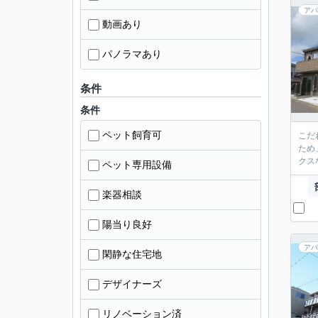
アパ
動画あり
パノラマあり
条件
条件
ペット飼育可
こだ
ため
クス
ペット専用設備
楽器相談
陽当り良好
アパ
閑静な住宅地
デザイナーズ
リノベーション済