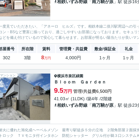
相鉄いずみ野線
「
南万騎が原
」駅 徒歩16
一度見ていただきたい、「アネーロ ヒルズ」です。相鉄本線二俣川駅周辺への引っ
コン・BSなど豊富に揃っており、過ごしやすいお部屋になっております。セキュリ
などを備え付けているので安心して暮らせます。お部屋が明るい陽当たりが良いマンシ
部屋番号
所在階
賃料
管理費・共益費
敷金/保証金
礼金
8
302
3階
4,000円
1ヶ月
1ヶ月
万円
マンション
横浜市泉区
緑園
Ｂｌｏｏｍ Ｇａｒｄｅｎ
9.5
万円
管理/共益費6,500円
41.03㎡ (1LDK) /築4年 /2階建
相鉄いずみ野線
「
南万騎が原
」駅 徒歩23
耐火に優れた旭化成ヘーベルメゾン 最寄り駅徒歩５分の立地 ２階角部屋２面採光
トロック ＴＶモニタ付インタホン 防犯シャッター グリル付が鵜３口システム