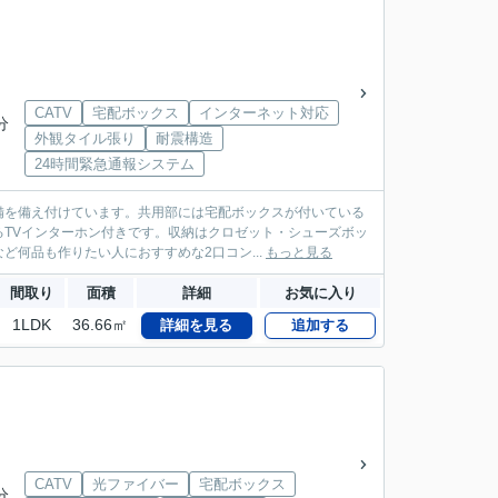
CATV
宅配ボックス
インターネット対応
分
外観タイル張り
耐震構造
24時間緊急通報システム
備を備え付けています。共用部には宅配ボックスが付いている
TVインターホン付きです。収納はクロゼット・シューズボッ
何品も作りたい人におすすめな2口コン...
もっと見る
間取り
面積
詳細
お気に入り
1LDK
36.66㎡
詳細を見る
追加する
CATV
光ファイバー
宅配ボックス
分