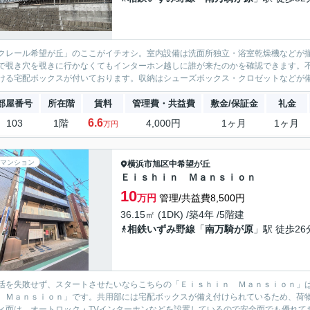
クレール希望が丘」のここがイチオシ。室内設備は洗面所独立・浴室乾燥機などが
で覗き穴を覗きに行かなくてもインターホン越しに誰が来たのかを確認できます。
ける宅配ボックスが付いております。収納はシューズボックス・クロゼットなどが備
部屋番号
所在階
賃料
管理費・共益費
敷金/保証金
礼金
6.6
103
1階
4,000円
1ヶ月
1ヶ月
万円
マンション
横浜市旭区
中希望が丘
Ｅｉｓｈｉｎ Ｍａｎｓｉｏｎ
10
万円
管理/共益費8,500円
36.15㎡ (1DK) /築4年 /5階建
相鉄いずみ野線
「
南万騎が原
」駅 徒歩26
活を失敗せず、スタートさせたいならこちらの「Ｅｉｓｈｉｎ Ｍａｎｓｉｏｎ」
 Ｍａｎｓｉｏｎ」です。共用部には宅配ボックスが備え付けられているため、荷
ィ面は、オートロック・TVインターホンなどを設置しているので安全面でも優れてお