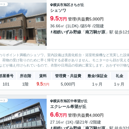
ート
横浜市旭区
さちが丘
シェソワ
9.5
万円
管理/共益費5,000円
36.66㎡ (1LDK) /築5年 /2階建
相鉄いずみ野線
「
南万騎が原
」駅 徒歩12
わりポイント満載のシェソワ。室内設備は洗面化粧台・浴室乾燥機など充実した設
、荷物の受け取りのために早く帰宅する必要がありません。モニターから顔が見える
などが備え付けられているので、衣類や日用品の収納に重宝します。おかずや汁物など
部屋番号
所在階
賃料
管理費・共益費
敷金/保証金
礼金
9.5
101
1階
5,000円
1ヶ月
1ヶ月
万円
ート
横浜市旭区
中希望が丘
エクレール希望が丘
6.6
万円
管理/共益費4,000円
27.16㎡ (1K) /築21年 /2階建
相鉄いずみ野線
「
南万騎が原
」駅 徒歩32