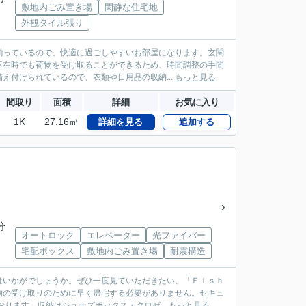
敷地内ごみ置き場
閑静な住宅地
外観タイル張り
揃っているので、快適に過ごしやすいお部屋になります。玄関
不在時でも荷物を受け取ることができるため、時間調整の手間
え付けられているので、衣類や日用品の収納...
もっと見る
間取り
面積
詳細
お気に入り
1K
27.16㎡
詳細を見る
追加する
分
オートロック
エレベーター
光ファイバー
宅配ボックス
敷地内ごみ置き場
耐震構造
はいかがでしょうか。ぜひ一度見ていただきたい、「Ｅｉｓｈ
物の受け取りのために早く帰宅する必要がありません。セキュ
ります。収納はシューズボックス・クロゼ...
もっと見る