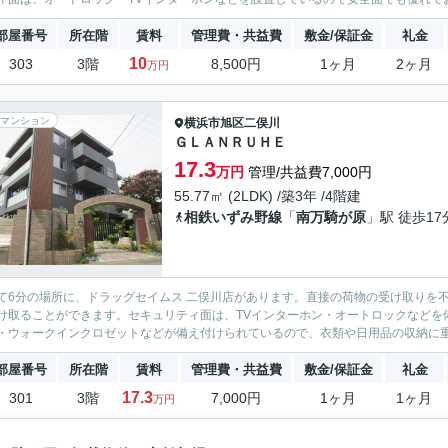
部屋番号
所在階
賃料
管理費・共益費
敷金/保証金
礼金
10
303
3階
8,500円
1ヶ月
2ヶ月
万円
マンション
横浜市旭区
二俣川
ＧＬＡＮＲＵＨＥ
17.3
万円
管理/共益費7,000円
55.77㎡ (2LDK) /築3年 /4階建
相鉄いずみ野線
「
南万騎が原
」駅 徒歩17
て6分の場所に、ドラッグセイムス 二俣川店があります。直接の荷物の受け取りを
け取ることができます。セキュリティ面は、TVインターホン・オートロックなどを
・ウォークインクロゼットなどが備え付けられているので、衣類や日用品の収納に重宝
部屋番号
所在階
賃料
管理費・共益費
敷金/保証金
礼金
17.3
301
3階
7,000円
1ヶ月
1ヶ月
万円