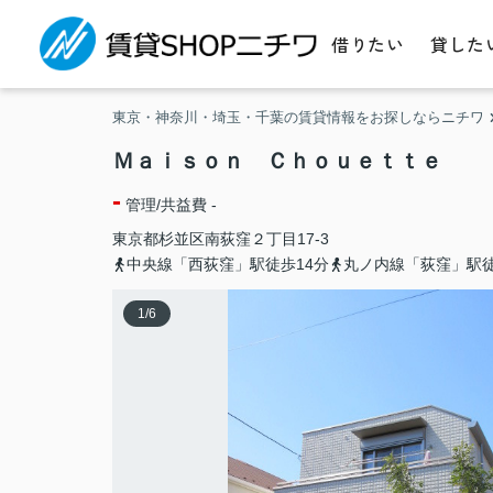
借りたい
貸した
東京・神奈川・埼玉・千葉の賃貸情報をお探しならニチワ
Ｍａｉｓｏｎ Ｃｈｏｕｅｔｔｅ
-
管理/共益費 -
東京都
杉並区
南荻窪
２丁目17-3
中央線「西荻窪」駅徒歩14分
丸ノ内線「荻窪」駅徒
1
/
6