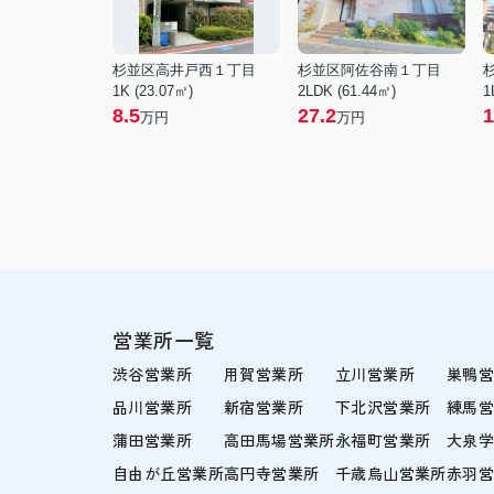
杉並区高井戸西１丁目
杉並区阿佐谷南１丁目
1K (23.07㎡)
2LDK (61.44㎡)
1
8.5
27.2
1
万円
万円
営業所一覧
渋谷営業所
用賀営業所
立川営業所
巣鴨
品川営業所
新宿営業所
下北沢営業所
練馬
蒲田営業所
高田馬場営業所
永福町営業所
大泉
自由が丘営業所
高円寺営業所
千歳烏山営業所
赤羽