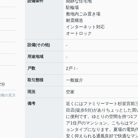
設備条件
閑静な住宅地
駐輪場
敷地内ごみ置き場
耐震構造
インターネット対応
オートロック
設備(その他)
-
用途地域
-
戸数
2戸 / -
取引態様
一般媒介
2分
現況
空家
情報の見方
備考
近くにはファミリーマート杉並宮前
目店(徒歩5分)がありちょっとした買
に便利です。ゆとりの空間を持つ1フ
ア1住戸のマンション。こちらはマン
ョンタイプになります。夏場の電気
安く抑えられる通風良好で快適なマ