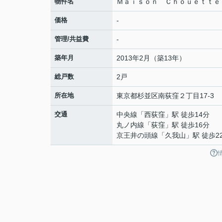
物件名
Ｍａｉｓｏｎ Ｃｈｏｕｅｔｔｅ
価格
-
管理/共益費
-
築年月
2013年2月（築13年）
総戸数
2戸
所在地
東京都
杉並区
南荻窪
２丁目17-3
交通
中央線
「
西荻窪
」駅 徒歩14分
丸ノ内線
「
荻窪
」駅 徒歩16分
京王井の頭線
「
久我山
」駅 徒歩2