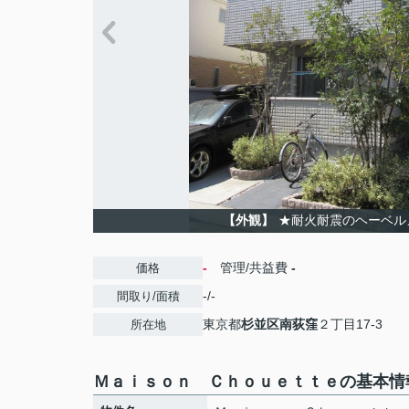
【外観】
★耐火耐震のヘーベル
-
管理/共益費
-
価格
-/-
間取り/面積
東京都
杉並区
南荻窪
２丁目17-3
所在地
Ｍａｉｓｏｎ Ｃｈｏｕｅｔｔｅの基本情