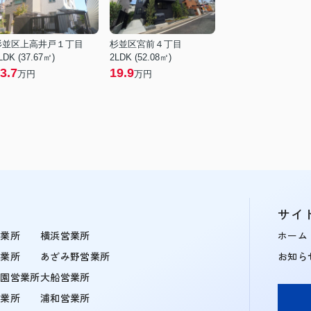
杉並区上高井戸１丁目
杉並区宮前４丁目
LDK (37.67㎡)
2LDK (52.08㎡)
3.7
19.9
万円
万円
サイ
営業所
横浜営業所
ホーム
営業所
あざみ野営業所
お知ら
学園営業所
大船営業所
営業所
浦和営業所