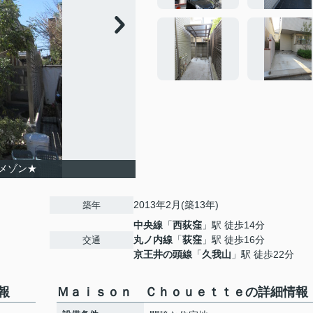
メゾン★
2013年2月(築13年)
築年
中央線
「
西荻窪
」駅 徒歩14分
丸ノ内線
「
荻窪
」駅 徒歩16分
交通
京王井の頭線
「
久我山
」駅 徒歩22分
報
Ｍａｉｓｏｎ Ｃｈｏｕｅｔｔｅの詳細情報