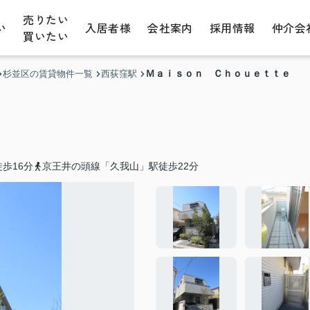
売りたい
い
入居者様
会社案内
採用情報
仲介会
買いたい
Ｍａｉｓｏｎ Ｃｈｏｕｅｔｔｅ
杉並区の賃貸物件一覧
西荻窪駅
歩16分
京王井の頭線「久我山」駅徒歩22分